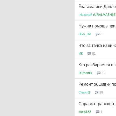
Ёкагама или Данло
-
Николай
-(URALMASH66
Нужна помощь при 
ОБА
_
НА
6
Что за тачка из ки
МК
81
Кто разбирается в 
Durdomik
21
Ремонт обшивки п
Смайл
2
28
Справка транспорт
mera153
4