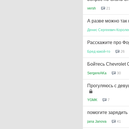
versh
21
А разве можно так
Денис
Сергеевич
Короле
Расскажите про Фо
Бред
какой
-
то
26
Бойтесь Chevrolet 
SergereAKa
30
Прогуляюсь с девуш
YGMK
7
помогите зарядить 
jana Janova
41