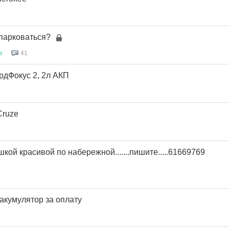
 парковаться?
в
41
рдФокус 2, 2л АКП
Cruze
кой красивой по набережной.......пишите.....61669769
акумулятор за оплату