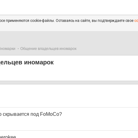
се применяются cookie-файлы. Оставаясь на сайте, вы подтверждаете свое
с
Иномарки
Общение владельцев иномарок
ельцев иномарок
о скрывается под FoMoCo?
herokee