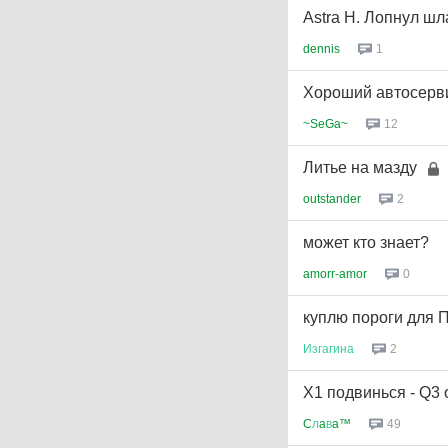
Astra H. Лопнул шл
dennis
1
Хороший автосерви
~SeGa~
12
Литье на мазду
outstander
2
может кто знает?
amorr-amor
0
куплю пороги для
Изгагина
2
X1 подвинься - Q3
C
л
a
в
a™
49