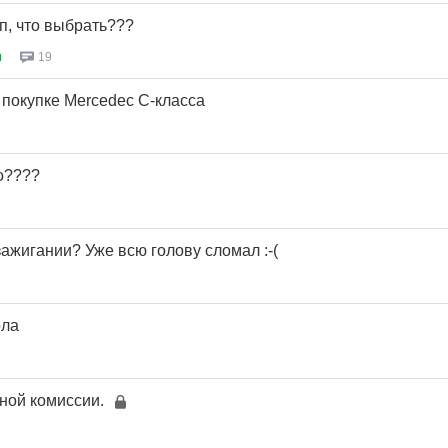
п, что выбрать???
)
19
покупке Mercedec C-класса
но????
зажигании? Уже всю голову сломал :-(
ола
ной комиссии.