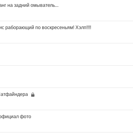
анг на задний омыватель...
с раборающий по воскресеньям! Хэлп!!!!
 Патфайндера
 официал фото