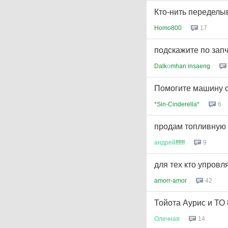
Кто-нить переделы
Homo800
17
подскажите по зап
Dalk
о
mhan insaeng
Помогите машину 
*Sin-Cinderella*
6
продам топливную 
андрей
!!!!!!
9
для тех кто упровля
amorr-amor
42
Тойота Аурис и ТО 
Олечная
14