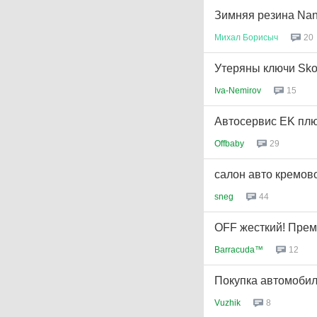
Зимняя резина Nan
Михал
Борисыч
20
Утеряны ключи Sko
Iva-Nemirov
15
Автосервис EK пл
Offbaby
29
салон авто кремово
sneg
44
OFF жесткий! Преми
Barracuda™
12
Покупка автомобил
Vuzhik
8