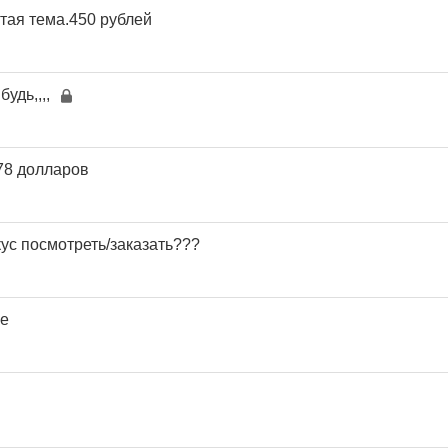
тая тема.450 рублей
удь,,,,
78 долларов
ус посмотреть/заказать???
е