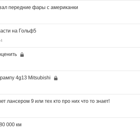
вал передние фары с американки
части на Гольф5
4
оценить
рампу 4g13 Mitsubishi
ет лансером 9 или тех кто про них что то знает!
80 000 км