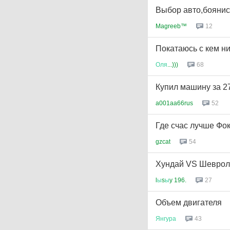
Выбор авто,боянис
Magreeb™
12
Покатаюсь с кем ниб
Оля
...)))
68
Купил машину за 2
a001aa66rus
52
Где счас лучше Фок
gzcat
54
Хундай VS Шеврол
l
ы
s
ы
y 196.
27
Объем двигателя
Янгура
43