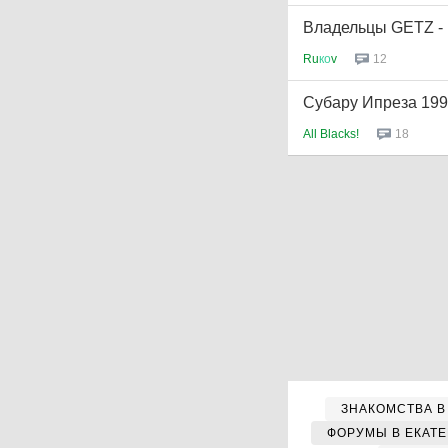
Владельцы GETZ - 
Ru
ко
v
12
Субару Ипреза 1996
All Blacks!
18
ЗНАКОМСТВА В
ФОРУМЫ В ЕКАТ