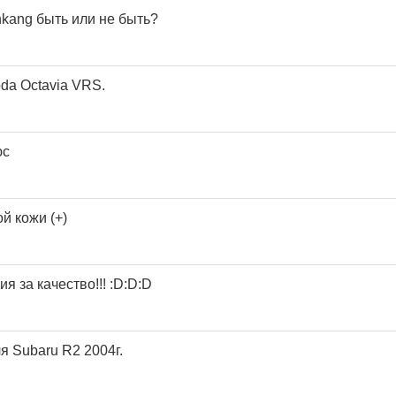
kang быть или не быть?
da Octavia VRS.
юс
й кожи (+)
я за качество!!! :D:D:D
я Subaru R2 2004г.