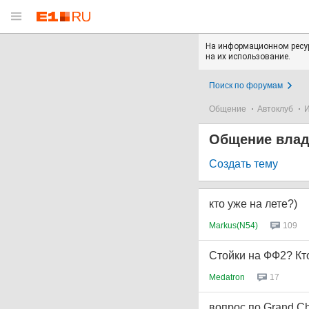
На информационном ресур
на их использование.
Поиск по форумам
Общение
Автоклуб
Общение влад
Создать тему
кто уже на лете?)
Markus(N54)
109
Стойки на ФФ2? Кт
Medatron
17
вопрос по Grand C