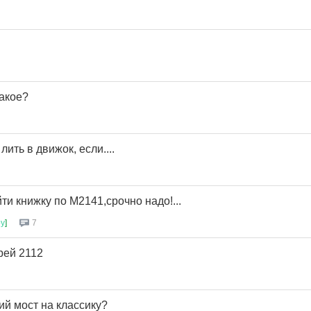
акое?
ить в движок, если....
ти книжку по M2141,срочно надо!...
ру
]
7
рей 2112
ий мост на классику?