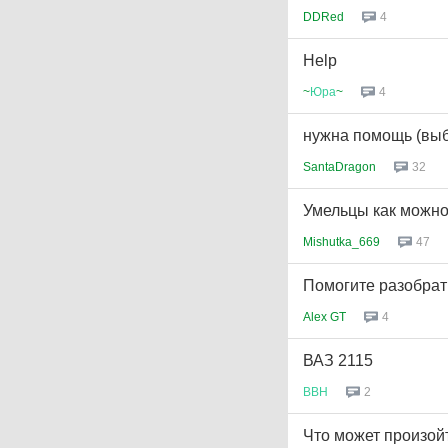
DDRed
4
Help
~
Юра
~
4
нужна помощь (выб
SantaDragon
32
Умельцы как можно 
Mishutka_669
47
Помогите разобрат
Alex GT
4
ВАЗ 2115
ВВН
2
Что может произой