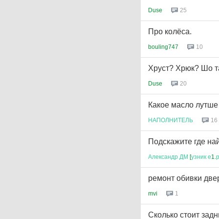
Duse
25
Про колёса.
bouling747
10
Хруст? Хрюк? Шо т
Duse
20
Какое масло лутше л
НАПОЛНИТЕЛЬ
16
Подскажите где най
Александр
ДМ
[
узник
е
1.
ремонт обивки две
mvi
1
Сколько стоит задн