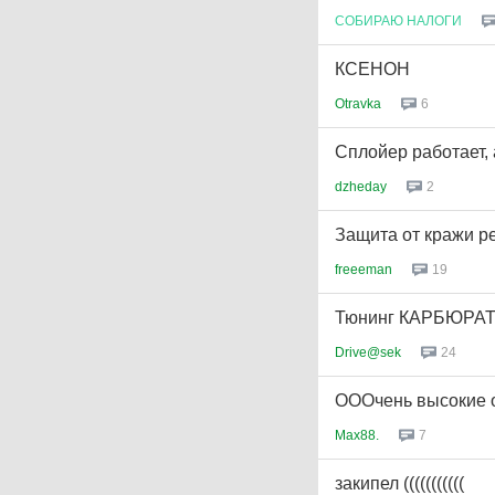
СОБИРАЮ
НАЛОГИ
КСЕНОН
Otravka
6
Cплойер работает, а
dzheday
2
Защита от кражи р
freeeman
19
Тюнинг КАРБЮРА
Drive@sek
24
ОООчень высокие 
Max88.
7
закипел (((((((((((