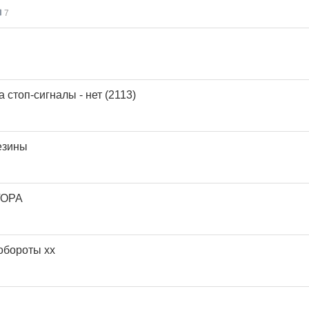
7
 стоп-сигналы - нет (2113)
езины
ТОРА
обороты хх