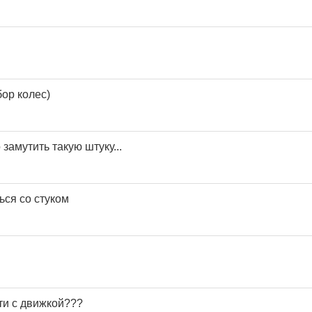
ор колес)
замутить такую штуку...
ься со стуком
ти с движкой???