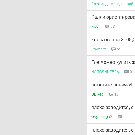
Александр
Македонский
Ралли ориентирова
К
iper
63
кто разгонял 2108,
Р
r
ас
ti
с
™
55
Где можно купить ж
НАПОЛНИТЕЛЬ
6
помогите новичку!!!!!!
DDRed
17
плохо заводится, с 
sega-mega2
1
плохо заводится, с 