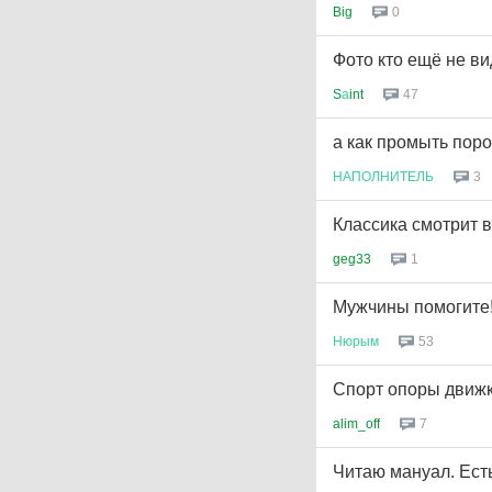
Big
0
Фото кто ещё не ви
S
а
int
47
а как промыть поро
НАПОЛНИТЕЛЬ
3
Классика смотрит в
geg33
1
Мужчины помогите!
Нюрым
53
Спорт опоры движк
alim_off
7
Читаю мануал. Ест