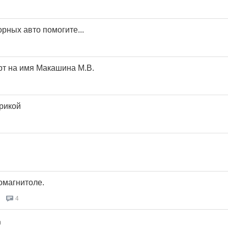
рных авто помогите...
т на имя Макашина М.В.
рикой
омагнитоле.
4