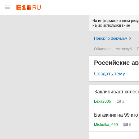
На информационном ресур
на их использование.
Поиск по форумам
Общение
Автоклуб
Р
Российские а
Создать тему
Заклинивает колесо
Lexa2005
2
Багажник на 99 кто
Mishutka_669
6