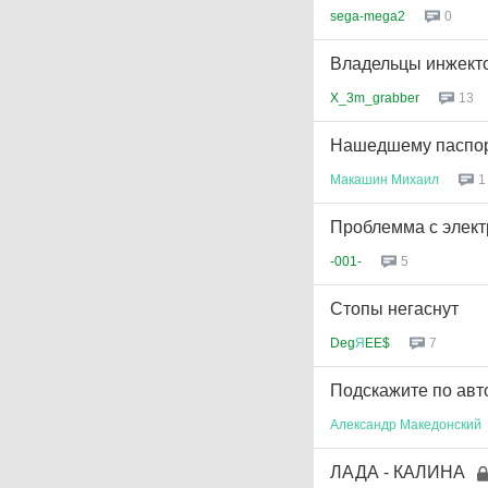
sega-mega2
0
Владельцы инжекто
X_3m_grabber
13
Нашедшему паспор
Макашин
Михаил
1
Проблемма с элект
-001-
5
Стопы негаснут
Deg
Я
EE$
7
Подскажите по авт
Александр
Македонский
ЛАДА - КАЛИНА