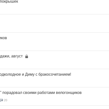
 покрышек
иков
дажи, август
одколодное и Диму с бракосочетанием!
" порадовал своими работами велогонщиков
20