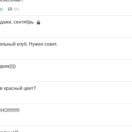
a)
101
одажи, сентябрь
ельный клуб. Нужен совет.
ник))))
 в красный цвет?
!!!!!!!!!!