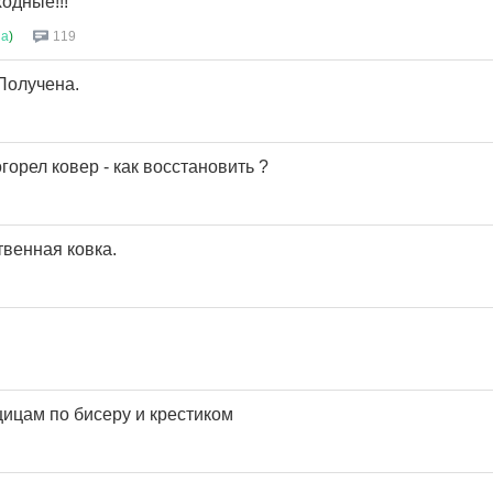
ходные!!!
на
)
119
Получена.
орел ковер - как восстановить ?
твенная ковка.
цам по бисеру и крестиком