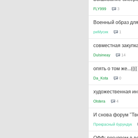
FLY999
3
Военный образ дл
риМусик
1
совместная закупк
Dulsineay
14
опять о том же...((((
Da_Kota
0
художественная ин
Olstera
4
И снова форум "Тв
Прекрасный
бурундук
ОФФ: погуляем в в