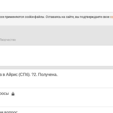
се применяются cookie-файлы. Оставаясь на сайте, вы подтверждаете свое
с
Творчество
 в Айрис (СПб). ?2. Получена.
просы
м,вопрос.