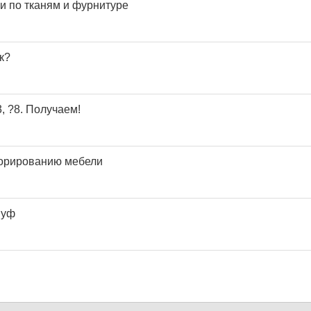
ки по тканям и фурнитуре
к?
3, ?8. Получаем!
корированию мебели
пуф