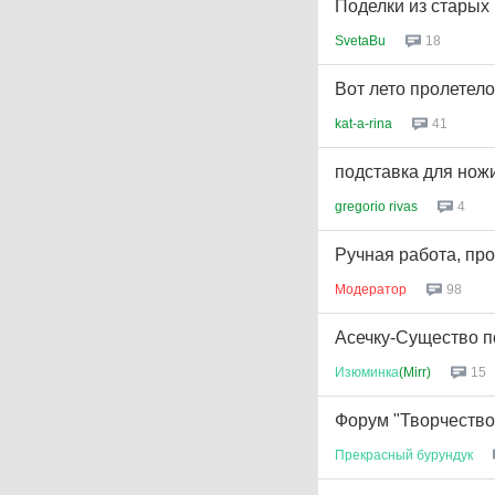
Поделки из старых
SvetaBu
18
Вот лето пролетело
kat-a-rina
41
подставка для нож
gregorio rivas
4
Ручная работа, про
Модератор
98
Асечку-Существо п
Изюминка
(Mirr)
15
Форум "Творчество
Прекрасный
бурундук