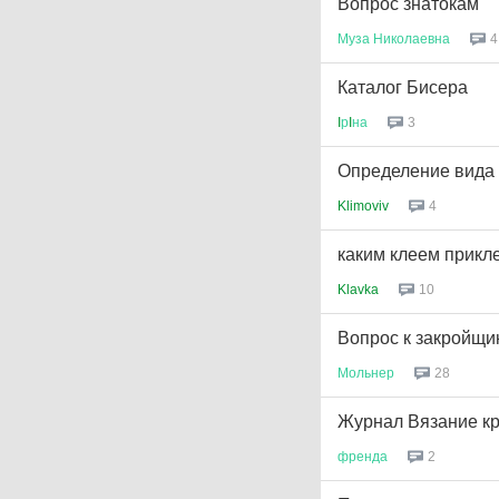
Вопрос знатокам
Муза
Николаевна
4
Каталог Бисера
I
р
I
на
3
Определение вида 
Klimoviv
4
каким клеем прикле
Klavka
10
Вопрос к закройщи
Мольнер
28
Журнал Вязание кр
френда
2