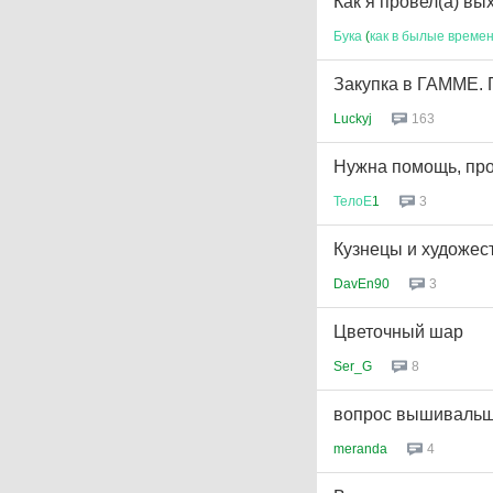
Как я провел(а) вы
Бука
(
как
в
былые
време
Закупка в ГАММЕ. 
Luckyj
163
Нужна помощь, прог
ТелоЕ
1
3
Кузнецы и художес
DavEn90
3
Цветочный шар
Ser_G
8
вопрос вышивальщи
meranda
4