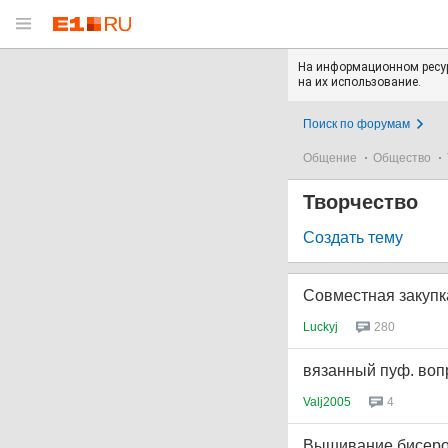
На информационном ресур
на их использование.
Поиск по форумам
Общение
Общество
Творчество
Создать тему
Совместная закупка
Luckyj
280
вязанный пуф. во
Valj2005
4
Вышивание бисеро