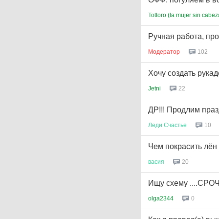
Tottoro (la mujer sin cabez
Ручная работа, пр
Модератор
102
Хочу создать рукад
Jetni
22
ДР!!! Продлим празд
Леди
Счастье
10
Чем покрасить лён
васия
20
Ищу схему ....СРОЧНО
olga2344
0