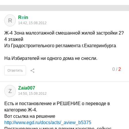
R
е
in
R
14:42, 15.08.2012
Ж-4 Зона малоэтажной смешанной жилой застройки 2?
4 этажей
Из Градостроительного регламента г.Екатеринбурга
На Избирателей ни одного дома не снесли.
0
/
2
Ответить
Zaia007
Z
14:50, 15.08.2012
Есть и постановление и РЕШЕНИЕ о переводе в
категорию Ж-4.
Вот ссылка на решение
http://www.egd.ru/docs/acts/_aview_b5375
Постановление у меня в плохом качестве, сейчас