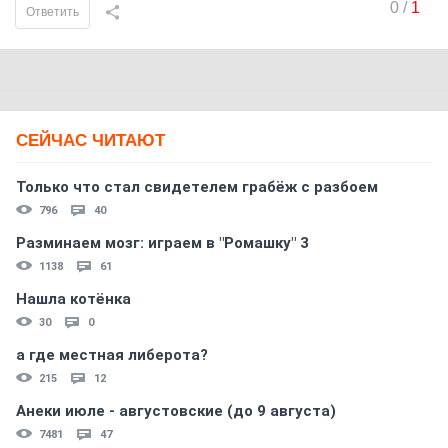
0
/
1
Ответить
СЕЙЧАС ЧИТАЮТ
Только что стал свидетелем грабёж с разбоем
796
40
Разминаем мозг: играем в "Ромашку" 3
1138
61
Нашла котёнка
30
0
а где местная либерота?
215
12
Анеки июле - августовские (до 9 августа)
7481
47