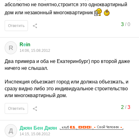
абсолютно не понятно,строится это одноквартирный
дом или незаконный многоквартирник
3
/
0
Ответить
R
е
in
R
14:06, 15.08.2012
Два примера и оба не Екатеринбург) про второй даже
ничего не слышал.
Инспекция объезжает город или должна объезжать, и
сразу видно либо это индивидуальное строительство
или многоквартирный дом.
2
/
3
Ответить
Джян
Бен
Джян
Д
14:15, 15.08.2012