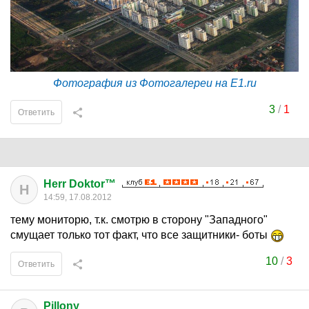
Фотография из Фотогалереи на E1.ru
3
/
1
Ответить
Herr Doktor™
H
14:59, 17.08.2012
тему мониторю, т.к. смотрю в сторону "Западного"
смущает только тот факт, что все защитники- боты
10
/
3
Ответить
Pillony