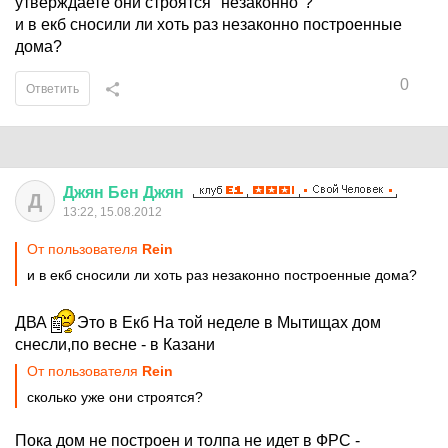
утверждаете они строятся "незаконно"?
и в екб сносили ли хоть раз незаконно построенные
дома?
0
Ответить
Джян
Бен
Джян
Д
13:22, 15.08.2012
От пользователя
Rеin
и в екб сносили ли хоть раз незаконно построенные дома?
ДВА
Это в Екб На той неделе в Мытищах дом
снесли,по весне - в Казани
От пользователя
Rеin
сколько уже они строятся?
Пока дом не построен и толпа не идет в ФРС -