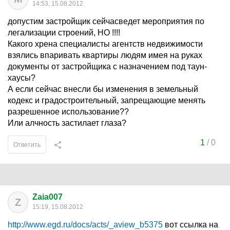
14:53, 15.08.2012
допустим застройщик сейчасведет мероприятия по
легализации строений, НО !!!!
Какого хрена специалисты агентств недвижимости
взялись впаривать квартиры людям имея на руках
документы от застройщика с назначением под таун-
хаусы?
А если сейчас внесли бы изменения в земельный
кодекс и градостроительный, запрещающие менять
разрешенное использование??
Или алчность застилает глаза?
1
/
0
Ответить
Zaia007
Z
15:19, 15.08.2012
http://www.egd.ru/docs/acts/_aview_b5375
вот ссылка на