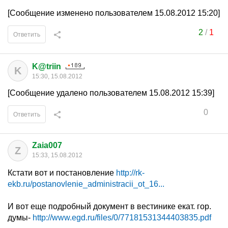
[Сообщение изменено пользователем 15.08.2012 15:20]
2
/
1
Ответить
K@triin
K
15:30, 15.08.2012
[Сообщение удалено пользователем 15.08.2012 15:39]
0
Ответить
Zaia007
Z
15:33, 15.08.2012
Кстати вот и постановление
http://rk-
ekb.ru/postanovlenie_administracii_ot_16...
И вот еще подробный документ в вестинике екат. гор.
думы-
http://www.egd.ru/files/0/77181531344403835.pdf