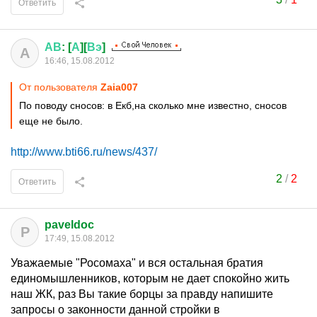
Ответить
АВ
: [
А
][
Вэ
]
А
16:46, 15.08.2012
От пользователя
Zaia007
По поводу сносов: в Екб,на сколько мне известно, сносов
еще не было.
http://www.bti66.ru/news/437/
2
/
2
Ответить
paveldoc
P
17:49, 15.08.2012
Уважаемые "Росомаха" и вся остальная братия
единомышленников, которым не дает спокойно жить
наш ЖК, раз Вы такие борцы за правду напишите
запросы о законности данной стройки в