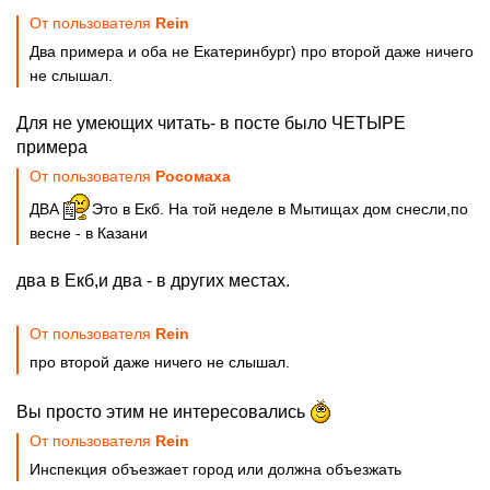
От пользователя
Rеin
Два примера и оба не Екатеринбург) про второй даже ничего
не слышал.
Для не умеющих читать- в посте было ЧЕТЫРЕ
примера
От пользователя
Рoсoмaхa
ДВА
Это в Екб. На той неделе в Мытищах дом снесли,по
весне - в Казани
два в Екб,и два - в других местах.
От пользователя
Rеin
про второй даже ничего не слышал.
Вы просто этим не интересовались
От пользователя
Rеin
Инспекция объезжает город или должна объезжать