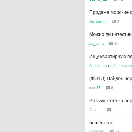
Продажа морские 
Наталья
у
3
Можно ли интестин
La_perla
36
Ищу квартирную 
Анапчанка
(
добер
-
коман
(ФОТО) Найден че
meri85
8
Возьму котенка по
Ansans
1
бешенство
VNP1981