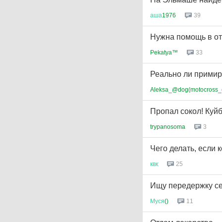
аша
1976
39
Нужна помощь в от
Pekatya™
33
Реально ли примир
Aleksa_@dog(motocross_
Пропал сокол! Куй
trypanosoma
3
Чего делать, если к
квк
25
Ищу передержку с
Муся
()
11