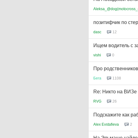
Aleksa_@dog(motocross_
позитифчик по сте
dasc
12
Ищем водитель с з
vishi
0
Про родственников.
Бега
1108
Re: Никто на ВИЗе
RVG
26
Подскажите как ра
Alex Evstafieva
2
На Эльмаше найде