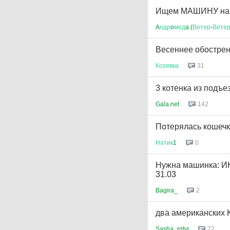
Ищем МАШИНУ на с
A
ндр
o
мед
a (
Ветер
-
Ветер
Весеннее обостре
Козявка
31
3 котенка из подъе
Gala.net
142
Потерялась кошечк
Натик
1
0
Нужна машинка: ИК
31.03
Bagira_
2
два американских
Sasha_rgtvi
72