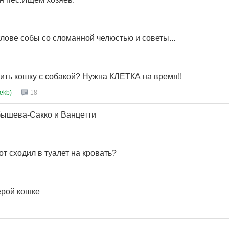
лове собы со сломанной челюстью и советы...
ить кошку с собакой? Нужна КЛЕТКА на время!!
ekb)
18
бышева-Сакко и Ванцетти
от сходил в туалет на кровать?
ерой кошке