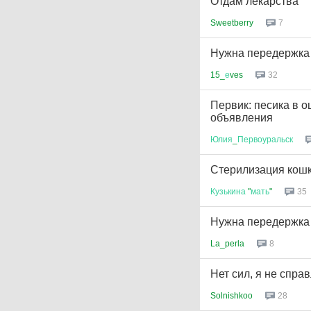
Отдам лекарства
Sweetberry
7
Нужна передержка 
15_
е
ves
32
Первик: песика в о
объявления
Юлия
_
Первоуральск
Стерилизация кошк
Кузькина
"
мать
"
35
Нужна передержка 
La_perla
8
Нет сил, я не справл
Solnishkoo
28