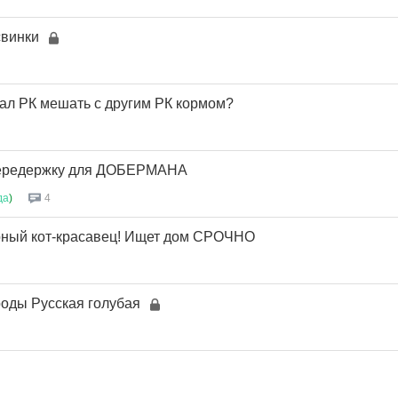
свинки
ал РК мешать с другим РК кормом?
передержку для ДОБЕРМАНА
да
)
4
рный кот-красавец! Ищет дом СРОЧНО
роды Русская голубая