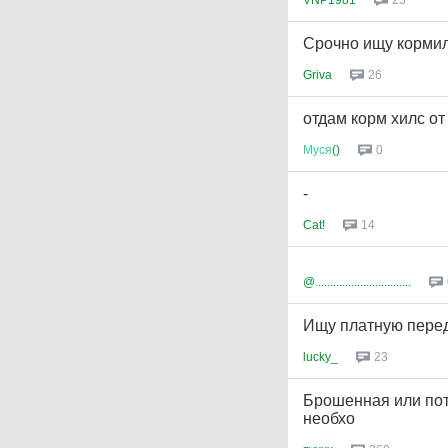
25
Срочно ищу кормил
Griva
26
отдам корм хилс от
Муся
()
0
-
Cat!
14
@................................
Ищу платную пере
lucky_
23
Брошенная или пот
необхо