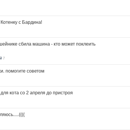
Котенку с Бардина!
шейнике сбила машина - кто может поклеить
7
и. помогите советом
для кота со 2 апреля до пристроя
яюсь.....((((