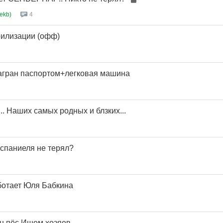
ekb)
4
рилизации (офф)
агран паспортом+легковая машина
. Наших самых родных и блзких...
 спаниеля не терял?
ботает Юля Бабкина
н пёс.Ищем хозяев.