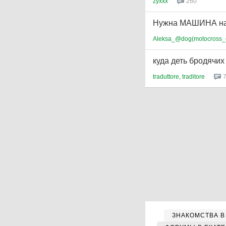
zyxxx
260
Нужна МАШИНА на 
Aleksa_@dog(motocross_
куда деть бродячих
traduttore, traditore
ЗНАКОМСТВА В