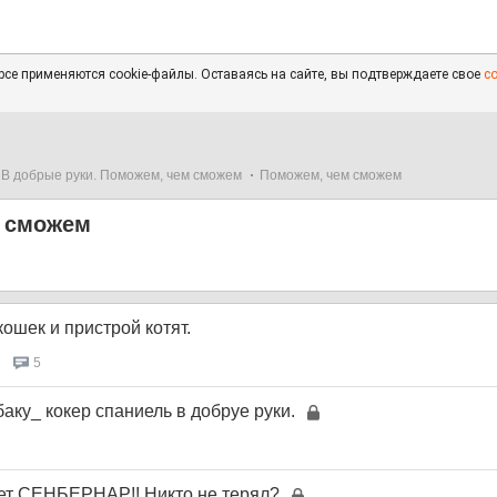
се применяются cookie-файлы. Оставаясь на сайте, вы подтверждаете свое
с
В добрые руки. Поможем, чем сможем
Поможем, чем сможем
 сможем
ошек и пристрой котят.
5
аку_ кокер спаниель в добруе руки.
ет СЕНБЕРНАР!! Никто не терял?