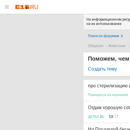
На информационном ресур
на их использование.
Поиск по форумам
Общение
Животные
Поможем, чем
Создать тему
про стерилизацию к
Принцесса
на
горошине
Отдам хорошую соб
ДЕТКА
31
17
На Посадской бега