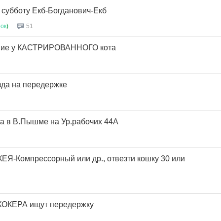
убботу Екб-Богданович-Екб
ок
)
51
ние у КАСТРИРОВАННОГО кота
зда на передержке
а в В.Пышме на Ур.рабочих 44А
ЕЯ-Компрессорный или др., отвезти кошку 30 или
 КОКЕРА ищут передержку