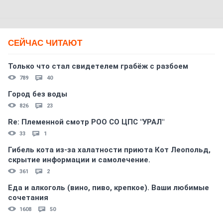
СЕЙЧАС ЧИТАЮТ
Только что стал свидетелем грабёж с разбоем
789
40
Город без воды
826
23
Re: Племеннoй смoтр РOO CO ЦПС "УРАЛ"
33
1
Гибель кота из-за халатности приюта Кот Леопольд,
скрытиe информации и самолечение.
361
2
Еда и алкоголь (вино, пиво, крепкое). Ваши любимые
сочетания
1608
50