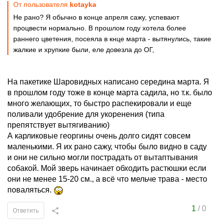
От пользователя
kotayka
Не рано? Я обычно в конце апреля сажу, успевают
процвести нормально. В прошлом году хотела более
раннего цветения, посеяла в кнце марта - вытянулись, такие
жалкие и хрупкие были, еле довезла до ОГ,
На пакетике Шаровидных написано середина марта. Я
в прошлом году тоже в конце марта садила, но т.к. было
много желающих, то быстро распекировали и еще
поливали удобрение для укоренения (типа
препятствует вытягиванию)
А карликовые георгины очень долго сидят совсем
маленькими. Я их рано сажу, чтобы было видно в саду
и они не сильно могли пострадать от вытаптывания
собакой. Мой зверь начинает обходить растюшки если
они не менее 15-20 см., а всё что мельче трава - место
поваляться.
1
/
0
Ответить