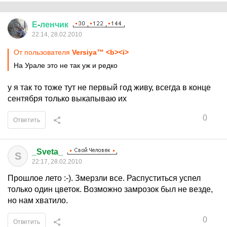
Е
-
ленчик
22:14, 28.02.2010
От пользователя
Versiya™ <b><i>
На Урале это не так уж и редко
у я так то тоже тут не первый год живу, всегда в конце
сентября только выкапываю их
0
Ответить
_Sveta_
S
22:17, 28.02.2010
Прошлое лето :-). Змерзли все. Распуститься успел
только один цветок. Возможно замрозок был не везде,
но нам хватило.
0
Ответить