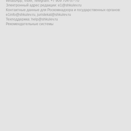
WhatsApp, Viber, Telegram: +7 909 704-57-70
Электронный адрес редакции:
e1@shkulev.ru
Контактные данные для Роскомнадзора и государственных органов:
e1info@shkulev.ru
,
juristekat@shkulev.ru
Техподдержка:
help@shkulev.ru
Рекомендательные системы