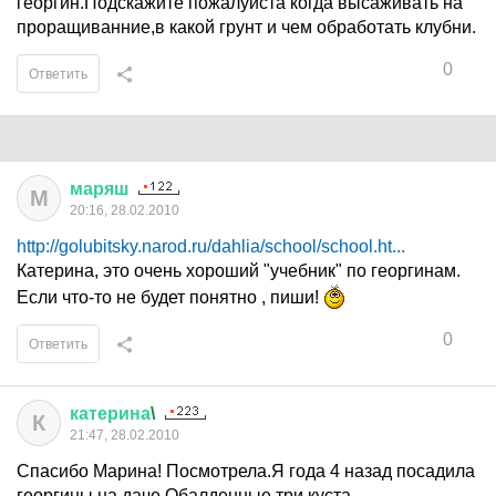
георгин.Подскажите пожалуйста когда высаживать на
проращиванние,в какой грунт и чем обработать клубни.
0
Ответить
маряш
М
20:16, 28.02.2010
http://golubitsky.narod.ru/dahlia/school/school.ht...
Катерина, это очень хороший "учебник" по георгинам.
Если что-то не будет понятно , пиши!
0
Ответить
катерина
\
К
21:47, 28.02.2010
Спасибо Марина! Посмотрела.Я года 4 назад посадила
георгины на даче.Обалденные три куста-