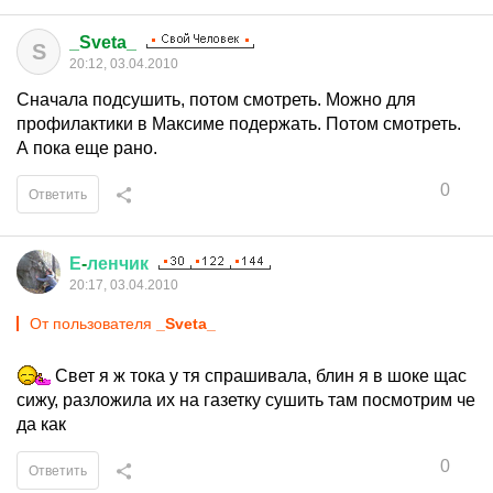
_Sveta_
S
20:12, 03.04.2010
Сначала подсушить, потом смотреть. Можно для
профилактики в Максиме подержать. Потом смотреть.
А пока еще рано.
0
Ответить
Е
-
ленчик
20:17, 03.04.2010
От пользователя
_Sveta_
Свет я ж тока у тя спрашивала, блин я в шоке щас
сижу, разложила их на газетку сушить там посмотрим че
да как
0
Ответить