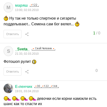
маряш
М
13:00, 02.03.2010
Ну так не только спиртное и сигареты
подделывают... Семена сам бог велел...
1
/
0
Ответить
_Sveta_
S
21:33, 02.03.2010
Фотошоп рулит
0
Ответить
Е
-
ленчик
19:01, 03.04.2010
девочки если корни намокли есть
шанс как то спасти их