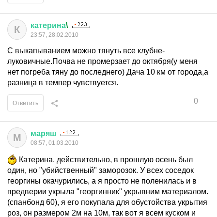
катерина
\
К
23:57, 28.02.2010
С выкапыванием можно тянуть все клубне-
луковичные.Почва не промерзает до октября(у меня
нет погреба тяну до последнего) Дача 10 км от города,а
разница в темпер чувствуется.
0
Ответить
маряш
М
08:57, 01.03.2010
Катерина, действительно, в прошлую осень был
один, но "убийственный" заморозок. У всех соседок
георгины окачурились, а я просто не поленилась и в
предверии укрыла "георгинник" укрывним материалом.
(спанбонд 60), я его покупала для обустойства укрытия
роз, он размером 2м на 10м, так вот я всем куском и