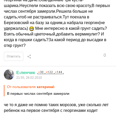
шарика.Неуспели показать всю свою красоту,В первых
числах сентября замерзли.Решила больше не
садить,чтоб не растраиваться.Тут поехала в
Березовский на базу за одним,а набрала георгин(не
удержалась)
Мне интересно в какой грунт садить?
Взять обычный цветочный,добавить вермикулит? И
когда в горшки садить?За какой период до высадки в
откр грунт?
0
Ответить
Е
-
ленчик
21:55, 28.02.2010
От пользователя
катерина\
В первых числах сентября замерзли
че то я даже не помню таких морозов, уже сколько лет
ребенок на первое сентября с георгинами ходит