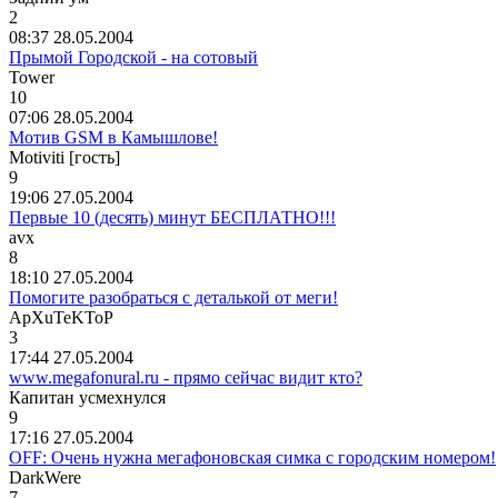
2
08:37 28.05.2004
Прымой Городской - на сотовый
Tower
10
07:06 28.05.2004
Мотив GSM в Камышлове!
Motiviti [гость]
9
19:06 27.05.2004
Первые 10 (десять) минут БЕСПЛАТНО!!!
avx
8
18:10 27.05.2004
Помогите разобраться с деталькой от меги!
ApXuTeKToP
3
17:44 27.05.2004
www.megafonural.ru - прямо сейчас видит кто?
Капитан
усмехнулся
9
17:16 27.05.2004
OFF: Очень нужна мегафоновская симка с городским номером!
DarkWere
7