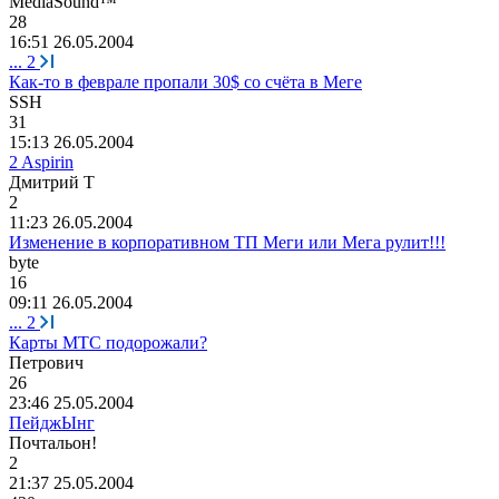
MediaSound™
28
16:51 26.05.2004
...
2
Как-то в феврале пропали 30$ cо счёта в Меге
SSH
31
15:13 26.05.2004
2 Aspirin
Дмитрий
Т
2
11:23 26.05.2004
Изменение в корпоративном ТП Меги или Мега рулит!!!
byte
16
09:11 26.05.2004
...
2
Карты МТС подорожали?
Петрович
26
23:46 25.05.2004
ПейджЫнг
Почтальон
!
2
21:37 25.05.2004