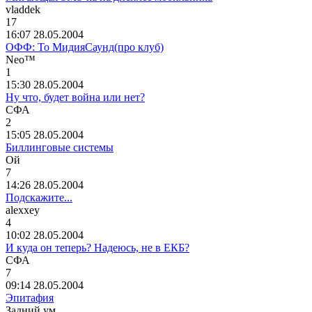
vladdek
17
16:07 28.05.2004
ОФФ: То МидияСаунд(про клуб)
Neo™
1
15:30 28.05.2004
Ну что, будет война или нет?
СФА
2
15:05 28.05.2004
Биллинговые системы
Ой
7
14:26 28.05.2004
Подскажите...
alexxey
4
10:02 28.05.2004
И куда он теперь? Надеюсь, не в ЕКБ?
СФА
7
09:14 28.05.2004
Эпитафия
Задний
ум