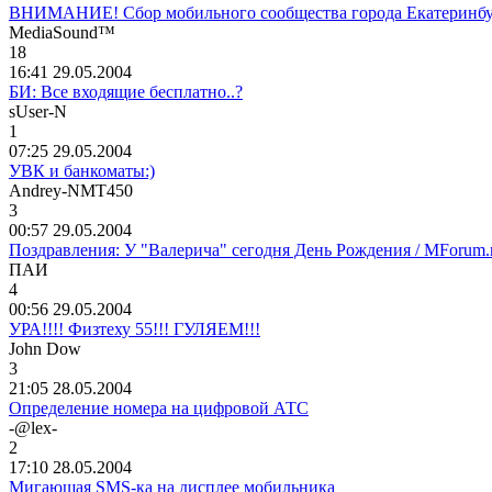
ВНИМАНИЕ! Сбор мобильного сообщества города Екатерин
MediaSound™
18
16:41 29.05.2004
БИ: Все входящие бесплатно..?
sUser-N
1
07:25 29.05.2004
УВК и банкоматы:)
Andr
е
y-NMT450
3
00:57 29.05.2004
Поздравления: У "Валерича" сегодня День Рождения / MForum.
ПАИ
4
00:56 29.05.2004
УРА!!!! Физтеху 55!!! ГУЛЯЕМ!!!
John Dow
3
21:05 28.05.2004
Определение номера на цифровой АТС
-@lex-
2
17:10 28.05.2004
Мигающая SMS-ка на дисплее мобильника