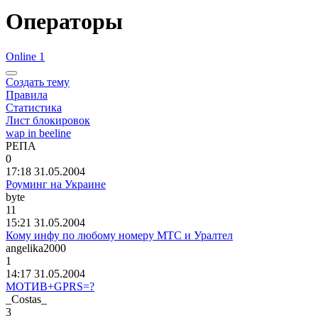
Операторы
Online 1
Создать тему
Правила
Статистика
Лист блокировок
wap in beeline
РЕПА
0
17:18 31.05.2004
Роуминг на Украине
byte
11
15:21 31.05.2004
Кому инфу по любому номеру МТС и Уралтел
angelika2000
1
14:17 31.05.2004
МОТИВ+GPRS=?
_Costas_
3