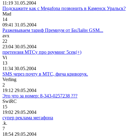
11:19 31.05.2004
Подскажите как с Megafona позвонить в Каменск Уральск?
M
а
d
14
09:41 31.05.2004
Разжевываем тариф Премиум от БиЛайн GSM...
avx
22
23:04 30.05.2004
претензия МТСу про роуминг 5сек(+)
Vi
13
11:34 30.05.2004
SMS через почту в МТС, фича криворук.
Verling
2
19:12 29.05.2004
Это что за номер: 8-343-0257238 ???
SwiRC
15
19:02 29.05.2004
супер реклама мегафона
.k.
7
18:54 29.05.2004