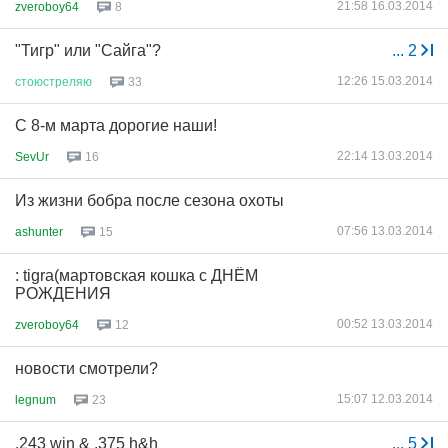
21:58 16.03.2014
zveroboy64
8
"Тигр" или "Сайга"?
...
2
12:26 15.03.2014
стоюстреляю
33
С 8-м марта дорогие наши!
22:14 13.03.2014
SevUr
16
Из жизни бобра после сезона охоты
07:56 13.03.2014
ashunter
15
: tigra(мартовская кошка с ДНЁМ
РОЖДЕНИЯ
00:52 13.03.2014
zveroboy64
12
новости смотрели?
15:07 12.03.2014
legnum
23
.243 win & .375 h&h
...
5