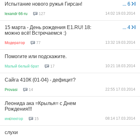
Испытание нового ружья Гирсан!
...
6
14:02 19.03.2014
lexandr 66-ru
127
15 марта - День рождения E1.RU! 18:
...
4
можно всё! Встречаемся :)
13:32 19.03.2014
Модератор
77
Помогите или подскажите.
10:21 18.03.2014
Малый
белый
брат
17
Сайга 410К (01-04) - дефицит?
22:55 17.03.2014
Provasi
14
Леонида ака =Крылья= с Днем
Рождения!!!
08:14 17.03.2014
ин
c
пектор
15
слухи