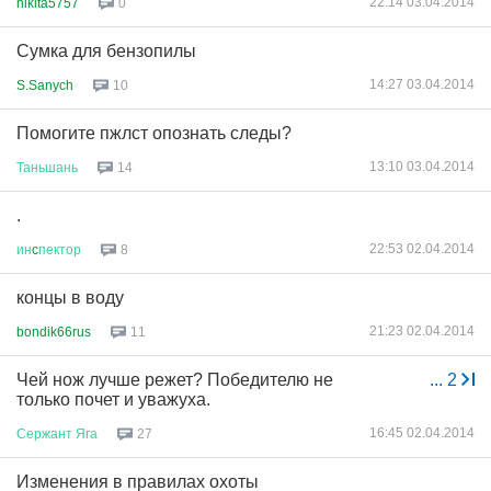
22:14 03.04.2014
nikita5757
0
Сумка для бензопилы
14:27 03.04.2014
S.Sanych
10
Помогите пжлст опознать следы?
13:10 03.04.2014
Таньшань
14
.
22:53 02.04.2014
ин
c
пектор
8
концы в воду
21:23 02.04.2014
bondik66rus
11
Чей нож лучше режет? Победителю не
...
2
только почет и уважуха.
16:45 02.04.2014
Сержант
Яга
27
Изменения в правилах охоты