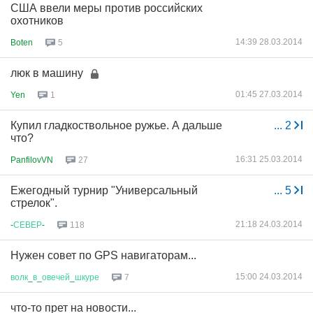
США ввели меры против российских
охотников
14:39 28.03.2014
Boten
5
люк в машину
01:45 27.03.2014
Yen
1
Купил гладкоствольное ружье. А дальше
...
2
что?
16:31 25.03.2014
PanfilovVN
27
Ежегодный турнир "Универсальный
...
5
стрелок".
21:18 24.03.2014
-
СЕВЕР
-
118
Нужен совет по GPS навигаторам...
15:00 24.03.2014
волк
_
в
_
овечей
_
шкуре
7
что-то прет на новости...