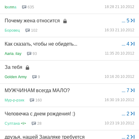
18:28 21.10.2012
Io
а
nn
а
635
Почему жена относится
...
5
16:33 21.10.2012
Боровец
102
Как сказать, чтобы не обидеть...
...
4
11:35 20.10.2012
Aaria. ilay
93
За тебя
10:16 20.10.2012
Golden Army
9
МУЖЧИНАМ всегда МАЛО?
...
7
16:30 19.10.2012
Мур
-
р
-
рзик
160
Человечка с днем рождения! :)
...
2
10:23 19.10.2012
Султана
<i>
28
друзья, нашей Закаляке требуется
...
2