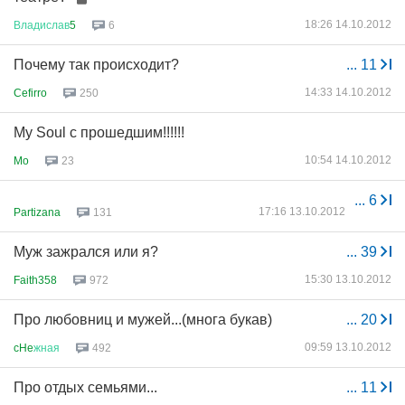
18:26 14.10.2012
Владислав
5
6
Почему так происходит?
...
11
14:33 14.10.2012
Cefirro
250
My Soul с прошедшим!!!!!!
10:54 14.10.2012
Mo
23
...
6
17:16 13.10.2012
Partizana
131
Муж зажрался или я?
...
39
15:30 13.10.2012
Faith358
972
Про любовниц и мужей...(многа букав)
...
20
09:59 13.10.2012
cHe
жная
492
Про отдых семьями...
...
11