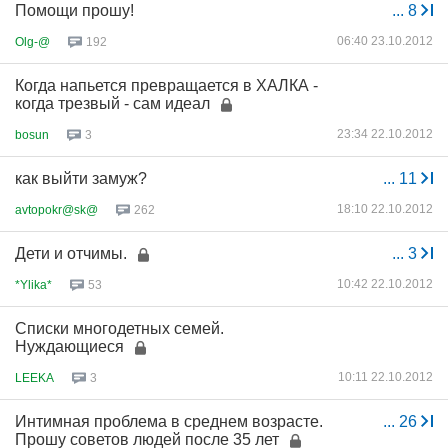
Помощи прошу!
...
8
06:40 23.10.2012
Olg-@
192
Когда напьется превращается в ХАЛКА -
когда трезвый - сам идеал
23:34 22.10.2012
bosun
3
как выйти замуж?
...
11
18:10 22.10.2012
avtopokr@sk@
262
Дети и отчимы.
...
3
10:42 22.10.2012
*Ylika*
53
Списки многодетных семей.
Нуждающиеся
10:11 22.10.2012
LEEKA
3
Интимная проблема в среднем возрасте.
...
26
Прошу советов людей после 35 лет