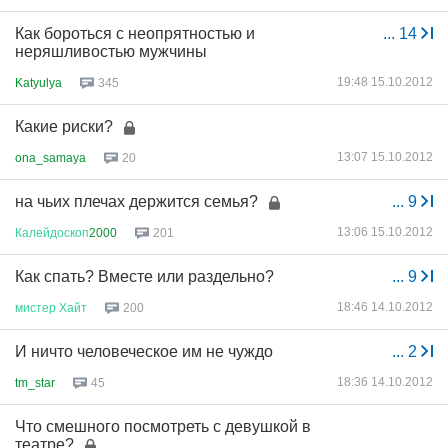
Как бороться с неопрятностью и
...
14
неряшливостью мужчины
19:48 15.10.2012
Katyulya
345
Какие риски?
13:07 15.10.2012
ona_samaya
20
на чьих плечах держится семья?
...
9
13:06 15.10.2012
Калейдоскоп
2000
201
Как спать? Вместе или раздельно?
...
9
18:46 14.10.2012
мистер
Хайт
200
И ничто человеческое им не чуждо
...
2
18:36 14.10.2012
tm_star
45
Что смешного посмотреть с девушкой в
театре?