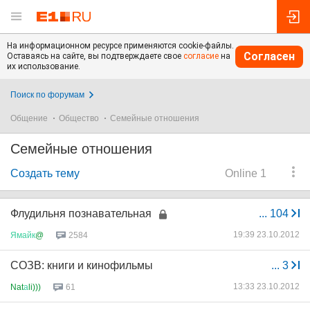
На информационном ресурсе применяются cookie-файлы.
Согласен
Оставаясь на сайте, вы подтверждаете свое
согласие
на
их использование.
Поиск по форумам
Общение
Общество
Семейные отношения
Семейные отношения
Создать тему
Online 1
Флудильня познавательная
...
104
19:39 23.10.2012
Ямайк
@
2584
СОЗВ: книги и кинофильмы
...
3
13:33 23.10.2012
Nat
а
li)))
61