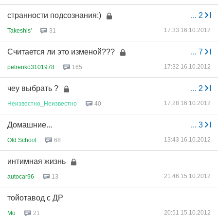
странности подсознания:)
...
2
17:33 16.10.2012
Takeshis'
31
Считается ли это изменой???
...
7
17:32 16.10.2012
petrenko3101978
165
чеу выбрать ?
...
2
17:28 16.10.2012
Неизвестно
_
Неизвестно
40
Домашние...
...
3
13:43 16.10.2012
Old Scho
о
l
68
интимная жизнь
21:46 15.10.2012
autocar96
13
тойотавод с ДР
20:51 15.10.2012
Mo
21