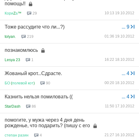
помощь!!
10:13 19.10.2012
Кори
Z
а
™
29
Тоже рассудите что ли...?)
...
9
01:36 19.10.2012
tolyan.
219
познакомлюсь
16:22 18.10.2012
Lesya 23
1
Жованый крот...Сдрасте.
...
4
00:20 18.10.2012
БО
(
полевой
кот
)
90
Казнить нельзя помиловать ((
...
4
11:50 17.10.2012
StarDash
86
помогите, у мужа через 4 дня день
рожденье, что подарить? (пишу с его
21:27 16.10.2012
степан
разин
4