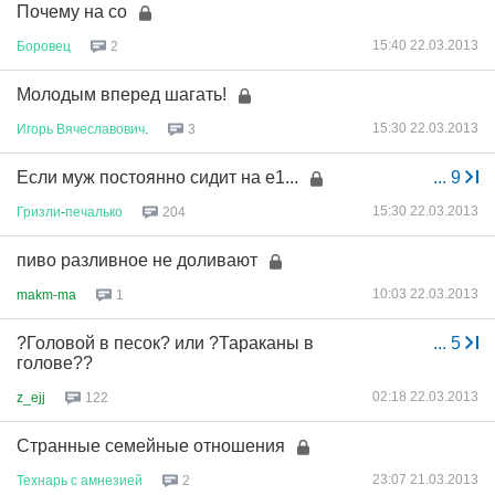
Почему на со
15:40 22.03.2013
Боровец
2
Молодым вперед шагать!
15:30 22.03.2013
Игорь
Вячеславович
.
3
Если муж постоянно сидит на е1...
...
9
15:30 22.03.2013
Гризли
-
печалько
204
пиво разливное не доливают
10:03 22.03.2013
makm-ma
1
?Головой в песок? или ?Тараканы в
...
5
голове??
02:18 22.03.2013
z_ejj
122
Странные семейные отношения
23:07 21.03.2013
Технарь
с
амнезией
2