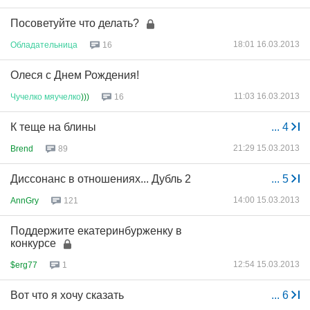
Посоветуйте что делать?
18:01 16.03.2013
Обладательница
16
Олеся с Днем Рождения!
11:03 16.03.2013
Чучелко
мяучелко
)))
16
К теще на блины
...
4
21:29 15.03.2013
Brend
89
Диссонанс в отношениях... Дубль 2
...
5
14:00 15.03.2013
AnnGry
121
Поддержите екатеринбурженку в
конкурсе
12:54 15.03.2013
$erg77
1
Вот что я хочу сказать
...
6