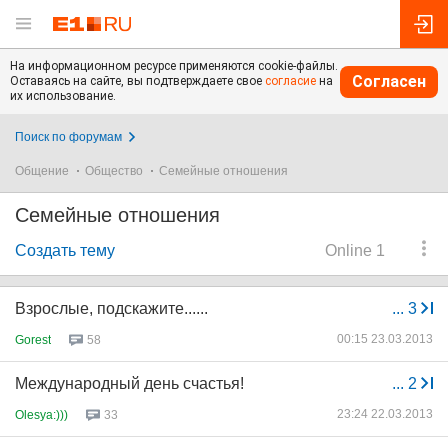
На информационном ресурсе применяются cookie-файлы.
Согласен
Оставаясь на сайте, вы подтверждаете свое
согласие
на
их использование.
Поиск по форумам
Общение
Общество
Семейные отношения
Семейные отношения
Создать тему
Online 1
Взрослые, подскажите......
...
3
00:15 23.03.2013
Gorest
58
Международный день счастья!
...
2
23:24 22.03.2013
Olesya:)))
33