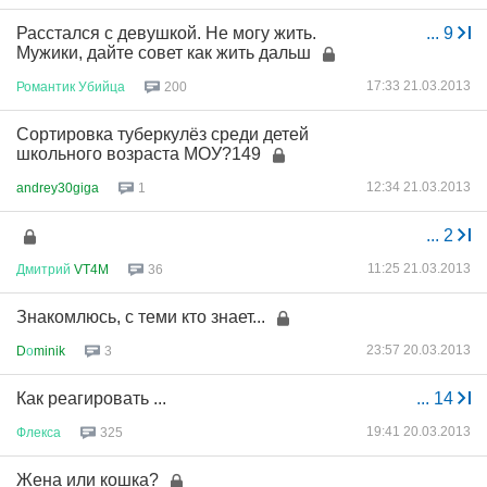
Расстался с девушкой. Не могу жить.
...
9
Мужики, дайте совет как жить дальш
17:33 21.03.2013
Романтик
Убийца
200
Сортировка туберкулёз среди детей
школьного возраста МОУ?149
12:34 21.03.2013
andrey30giga
1
...
2
11:25 21.03.2013
Дмитрий
VT4M
36
Знакомлюсь, с теми кто знает...
23:57 20.03.2013
D
о
minik
3
Как реагировать ...
...
14
19:41 20.03.2013
Флекса
325
Жена или кошка?