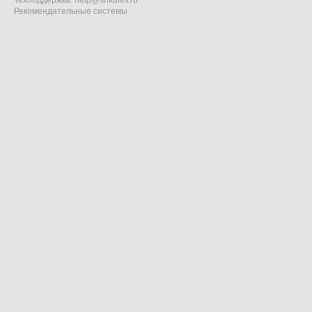
Техподдержка:
help@shkulev.ru
Рекомендательные системы