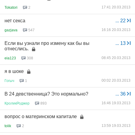
17:41 20.03.2013
Tokatori
2
нет секса
...
22
16:16 20.03.2013
gazjava
547
Если вы узнали про измену как бы вы
...
13
отнеслись.
08:45 20.03.2013
eia123
308
я в шоке
00:02 20.03.2013
Гогыч
1
В 24 девственница? Это нормально?
...
36
16:46 19.03.2013
КроликРоджер
893
вопрос о материнском капитале
13:59 19.03.2013
tolik
2