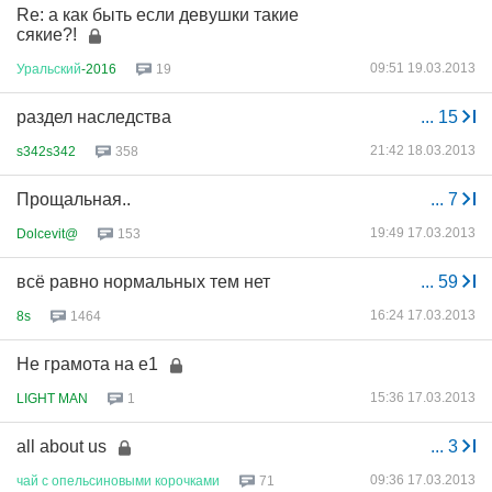
Re: а как быть если девушки такие
сякие?!
09:51 19.03.2013
Уральский
-2016
19
раздел наследства
...
15
21:42 18.03.2013
s342s342
358
Прощальная..
...
7
19:49 17.03.2013
Dolcevit@
153
всё равно нормальных тем нет
...
59
16:24 17.03.2013
8s
1464
Не грамота на е1
15:36 17.03.2013
LIGHT MAN
1
all about us
...
3
09:36 17.03.2013
чай
с
опельсиновыми
корочками
71