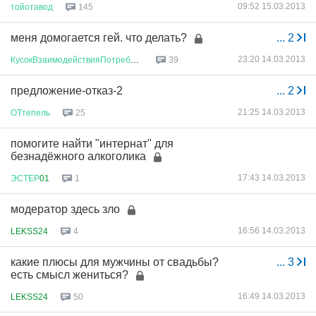
09:52 15.03.2013
тойотавод
145
меня домогается гей. что делать?
...
2
23:20 14.03.2013
КусокВзаимодействияПотребносте
...
39
предложение-отказ-2
...
2
21:25 14.03.2013
ОТтепель
25
помогите найти "интернат" для
безнадёжного алкоголика
17:43 14.03.2013
ЭСТЕР
01
1
модератор здесь зло
16:56 14.03.2013
LEKSS24
4
какие плюсы для мужчины от свадьбы?
...
3
есть смысл жениться?
16:49 14.03.2013
LEKSS24
50