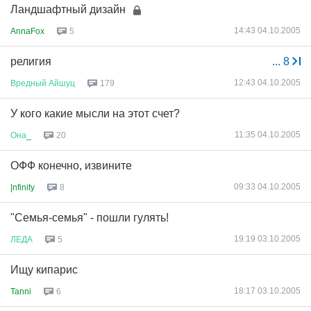
Ландшафтный дизайн
14:43 04.10.2005
AnnaFox
5
религия
...
8
12:43 04.10.2005
Вредный
Айшуц
179
У кого какие мысли на этот счет?
11:35 04.10.2005
Она
_
20
ОФФ конечно, извините
09:33 04.10.2005
|nfinity
8
"Семья-семья" - пошли гулять!
19:19 03.10.2005
ЛЕДА
5
Ищу кипарис
18:17 03.10.2005
Tanni
6