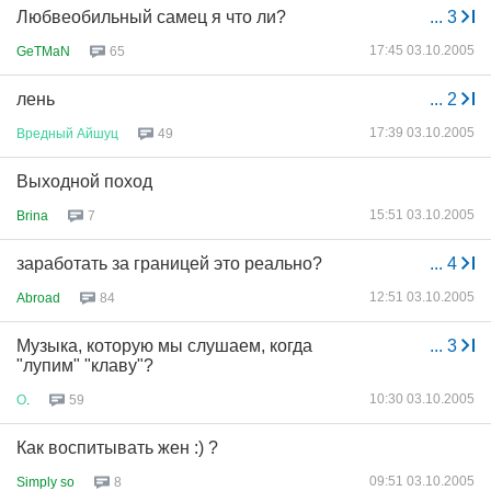
Любвеобильный самец я что ли?
...
3
17:45 03.10.2005
GeTMaN
65
лень
...
2
17:39 03.10.2005
Вредный
Айшуц
49
Выходной поход
15:51 03.10.2005
Brina
7
заработать за границей это реально?
...
4
12:51 03.10.2005
Abroad
84
Музыка, которую мы слушаем, когда
...
3
"лупим" "клаву"?
10:30 03.10.2005
О
.
59
Как воспитывать жен :) ?
09:51 03.10.2005
Simply so
8