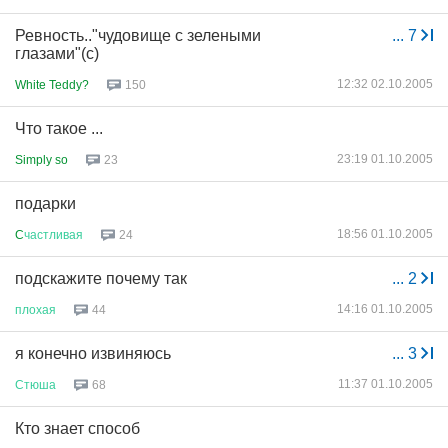
Ревность.."чудовище с зелеными
...
7
глазами"(с)
12:32 02.10.2005
White Teddy?
150
Что такое ...
23:19 01.10.2005
Simply so
23
подарки
18:56 01.10.2005
C
частливая
24
подскажите почему так
...
2
14:16 01.10.2005
плохая
44
я конечно извиняюсь
...
3
11:37 01.10.2005
Стюша
68
Кто знает способ