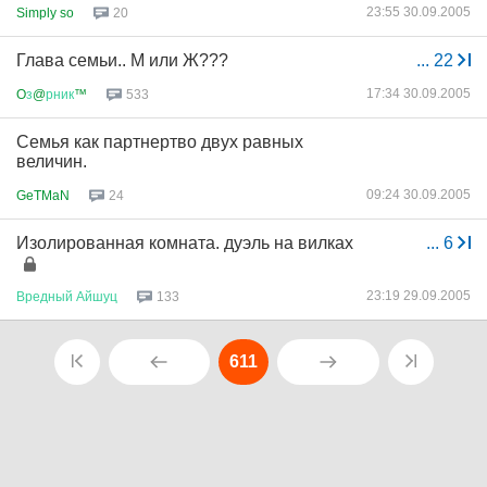
23:55 30.09.2005
Simply so
20
Глава семьи.. М или Ж???
...
22
17:34 30.09.2005
O
з
@
рник
™
533
Семья как партнертво двух равных
величин.
09:24 30.09.2005
GeTMaN
24
Изолированная комната. дуэль на вилках
...
6
23:19 29.09.2005
Вредный
Айшуц
133
611