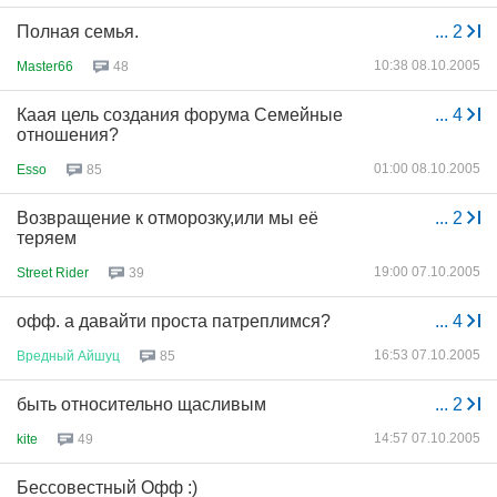
Полная семья.
...
2
10:38 08.10.2005
Master66
48
Каая цель создания форума Семейные
...
4
отношения?
01:00 08.10.2005
Esso
85
Возвращение к отморозку,или мы её
...
2
теряем
19:00 07.10.2005
Street Rider
39
офф. а давайти проста патреплимся?
...
4
16:53 07.10.2005
Вредный
Айшуц
85
быть относительно щасливым
...
2
14:57 07.10.2005
kite
49
Бессовестный Офф :)