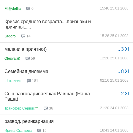
15:46 25.01.2008
Fil@delfia
0
Кризис среднего возраста....признаки и
причины......
15:28 25.01.2008
Jadoro
14
мелачи а приятно))
...
3
12:20 25.01.2008
Olesya:)))
59
Семейная дилемма
...
8
02:16 25.01.2008
Шаталкин
181
Сын разговаривает как Равшан (Наша
...
2
Раша)
21:20 24.01.2008
Трансфер
Сервис
™
36
развод. реинкарнация
18:43 24.01.2008
Ирина
Скачкова
15