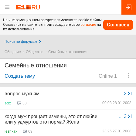
На информационном ресурсе применяются cookie-файлы.
Согласен
Оставаясь на сайте, вы подтверждаете свое
согласие
на
их использование.
Поиск по форумам
Общение
Общество
Семейные отношения
Семейные отношения
Создать тему
Online 1
вопрос мужьям
...
2
00:03 28.01.2008
эскс
38
когда муж прощает измены, это от любви
...
3
или у удмуртов это норма? Жена
23:25 27.01.2008
leshkak
69