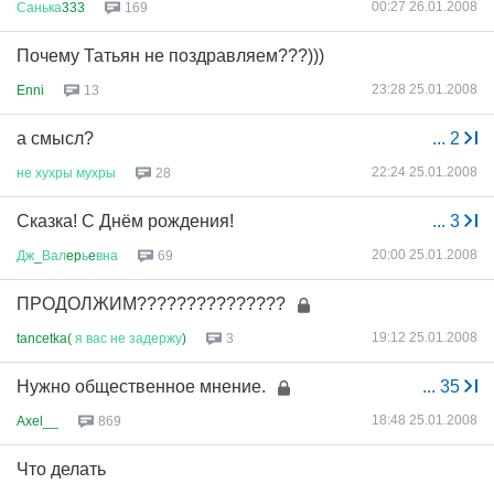
00:27 26.01.2008
Санька
333
169
Почему Татьян не поздравляем???)))
23:28 25.01.2008
Enni
13
а смысл?
...
2
22:24 25.01.2008
не
хухры
мухры
28
Сказка! С Днём рождения!
...
3
20:00 25.01.2008
Дж
_
Вал
ep
ь
e
вна
69
ПРОДОЛЖИМ???????????????
19:12 25.01.2008
tancetka(
я
вас
не
задержу
)
3
Нужно общественное мнение.
...
35
18:48 25.01.2008
Axel__
869
Что делать