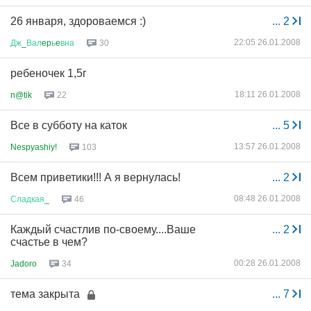
26 января, здороваемся :)
...
2
22:05 26.01.2008
Дж
_
Вал
ep
ь
e
вна
30
ребеночек 1,5г
18:11 26.01.2008
n@tik
22
Все в субботу на каток
...
5
13:57 26.01.2008
Nespyashiy!
103
Всем приветики!!! А я вернулась!
...
2
08:48 26.01.2008
Сладкая
_
46
Каждый счастлив по-своему....Ваше
...
2
счастье в чем?
00:28 26.01.2008
Jadoro
34
тема закрыта
...
7