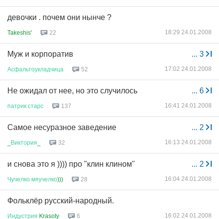
девочки . почем они нынче ?
18:29 24.01.2008
Takeshis'
22
Муж и корпоратив
...
3
17:02 24.01.2008
Асфальтоукладчица
52
Не ожидал от нее, но это случилось
...
6
16:41 24.01.2008
патрик
старс
137
Самое несуразное заведение
...
2
16:13 24.01.2008
_
Виктория
_
32
и снова это я )))) про "клин клином"
...
2
16:04 24.01.2008
Чучелко
мяучелко
)))
28
Фольклёр русский-народный.
16:02 24.01.2008
Индустрия
Krasoty
6