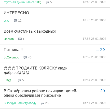
18:43 25.01.2008
грустная
Ди
(
нашла
себя
!!!)
5
ИНТЕРЕСНО
18:40 25.01.2008
эскс
12
Всем счастливых выходных!
17:57 25.01.2008
Oberon
1
Пятница !!!
...
2
16:59 25.01.2008
Lt.Columbo
40
@@@ПРОДАЙТЕ КОЛЯСКУ люди
добрые@@@
15:54 25.01.2008
...R@...
5
В Октябрьском районе похищают детей-
...
2
опека обеспечивает прикрытие
15:47 25.01.2008
Выведун
начистуюводу
25