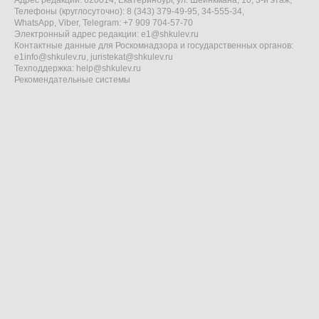
Адрес редакции: 620014, Екатеринбург, ул. Шейнкмана, 10, 3-й этаж,
Телефоны (круглосуточно): 8 (343) 379-49-95, 34-555-34,
WhatsApp, Viber, Telegram: +7 909 704-57-70
Электронный адрес редакции:
e1@shkulev.ru
Контактные данные для Роскомнадзора и государственных органов:
e1info@shkulev.ru
,
juristekat@shkulev.ru
Техподдержка:
help@shkulev.ru
Рекомендательные системы