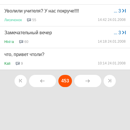
Уволили учителя? У нас покруче!!!!
...
3
14:42 24.01.2008
Лисичонок
55
Замечательный вечер
...
3
14:18 24.01.2008
Hi
к
i
т
a
60
что, привет чтоли?
10:14 24.01.2008
Kali
9
453