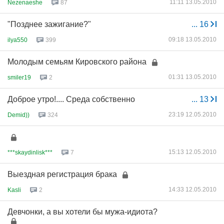
11:11 13.05.2010
Nezenaeshe
87
"Позднее зажигание?"
...
16
09:18 13.05.2010
ilya550
399
Молодым семьям Кировского района
01:31 13.05.2010
smiler19
2
Доброе утро!.... Среда собственно
...
13
23:19 12.05.2010
Demid))
324
15:13 12.05.2010
***skaydinlisk***
7
Выездная регистрация брака
14:33 12.05.2010
Kasli
2
Девчонки, а вы хотели бы мужа-идиота?