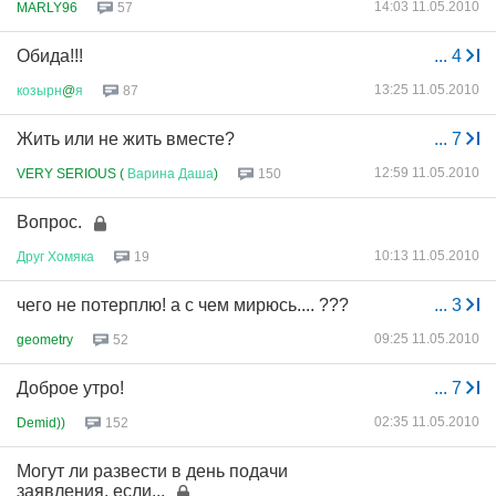
14:03 11.05.2010
MARLY96
57
Обида!!!
...
4
13:25 11.05.2010
козырн
@
я
87
Жить или не жить вместе?
...
7
12:59 11.05.2010
VERY SERIOUS (
Варина
Даша
)
150
Вопрос.
10:13 11.05.2010
Друг
Хомяка
19
чего не потерплю! а с чем мирюсь.... ???
...
3
09:25 11.05.2010
geometry
52
Доброе утро!
...
7
02:35 11.05.2010
Demid))
152
Могут ли развести в день подачи
заявления, если...