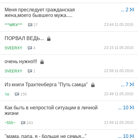
Меня преследует гражданская
...
2
жена,моего бывшего мужа.....
23:44 11.05.2010
***WRX***
27
ПОРВАЛ ВЕДЬ...
23:15 11.05.2010
SVEERXY
4
очень нужно!!!
22:58 11.05.2010
SVEERXY
1
Из книги Трахтенберга "Путь самца"
...
7
22:49 11.05.2010
Х
o
156
Как быть в непростой ситуации в личной
...
10
жизни
21:49 11.05.2010
~555~
243
"мама, папа, я - больше не семья..."
...
10