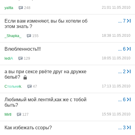
21:01 11.05.2010
yaltta
248
Если вам изменяют, вы бы хотели об
...
7
этом знать ?
18:38 11.05.2010
_Shapka_
155
Влюбленность!!!
...
6
18:05 11.05.2010
ledi
А
129
а вы при сексе рвёте друг на дружке
...
2
бельё?
17:13 11.05.2010
C
тольни
k.
47
Любимый мой лентяй,как же с тобой
...
6
быть?
15:59 11.05.2010
Mirtl
127
Как избежать ссоры?
...
3