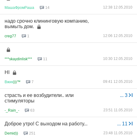
12:38 12.05.2010
МашаФромРаша
14
надо срочно клининговую компанию,
вымыть дом.
12:06 12.05.2010
creg77
1
10:30 12.05.2010
***skaydinlisk***
11
HI
09:41 12.05.2010
Вжик
)))™
7
страсть и ее возбудители.. или
...
3
стимуляторы
23:51 11.05.2010
-_Rain_-
63
Доброе утро! С выходом на работу...
...
11
23:48 11.05.2010
Demid))
251