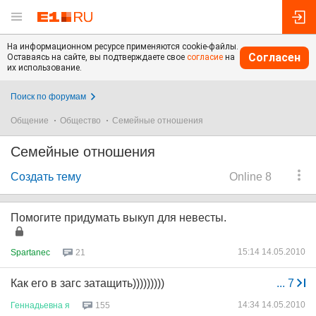
На информационном ресурсе применяются cookie-файлы.
Согласен
Оставаясь на сайте, вы подтверждаете свое
согласие
на
их использование.
Поиск по форумам
Общение
Общество
Семейные отношения
Семейные отношения
Создать тему
Online 8
Помогите придумать выкуп для невесты.
15:14 14.05.2010
Spartanec
21
Как его в загс затащить)))))))))
...
7
14:34 14.05.2010
Геннадьевна
я
155