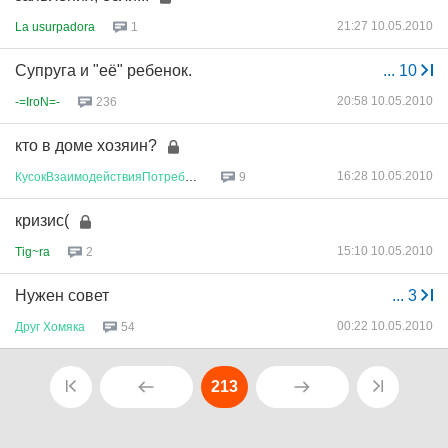
21:27 10.05.2010
La usurpadora
1
Супруга и "её" ребенок.
...
10
20:58 10.05.2010
-=IroN=-
236
кто в доме хозяин?
16:28 10.05.2010
КусокВзаимодействияПотребносте
...
9
кризис(
15:10 10.05.2010
Tig~ra
2
Нужен совет
...
3
00:22 10.05.2010
Друг
Хомяка
54
213