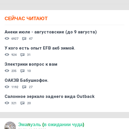
СЕЙЧАС ЧИТАЮТ
Анеки июле - августовские (до 9 августа)
6927
47
У кого есть опыт EFB акб зимой.
924
31
Электрики вопрос к вам
235
10
ОАКЗВ Бабушкофон.
1192
27
Салонное зеркало заднего вида Outback
321
20
Эма
n
уэль
(
в
ожидании
чуда
)