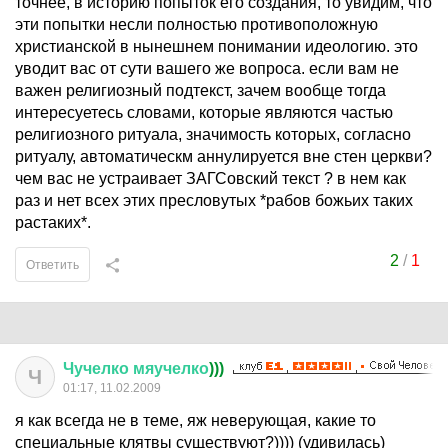
точнее, в историю попыток его создания, то увидим, что
эти попытки несли полностью противоположную
христианской в нынешнем понимании идеологию. это
уводит вас от сути вашего же вопроса. если вам не
важен религиозный подтекст, зачем вообще тогда
интересуетесь словами, которые являются частью
религиозного ритуала, значимость которых, согласно
ритуалу, автоматическм аннулируется вне стен церкви?
чем вас не устраивает ЗАГСовский текст ? в нем как
раз и нет всех этих пресловутых *рабов божьих таких
растаких*.
2
/
1
Ответить
Чучелко
мяучелко
)))
Ч
01:17, 11.02.2009
я как всегда не в теме, яж неверующая, какие то
специальные клятвы существуют?)))) (удивилась)