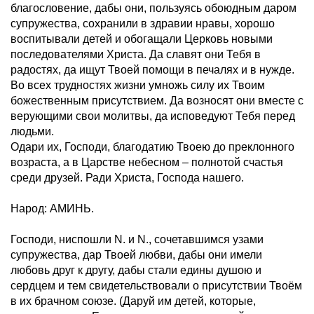
благословение, дабы они, пользуясь обоюдным даром
супружества, сохранили в здравии нравы, хорошо
воспитывали детей и обогащали Церковь новыми
последователями Христа. Да славят они Тебя в
радостях, да ищут Твоей помощи в печалях и в нужде.
Во всех трудностях жизни умножь силу их Твоим
божественным присутствием. Да возносят они вместе с
верующими свои молитвы, да исповедуют Тебя перед
людьми.
Одари их, Господи, благодатию Твоею до преклонного
возраста, а в Царстве небесном – полнотой счастья
среди друзей. Ради Христа, Господа нашего.
Народ: АМИНЬ.
Господи, ниспошли N. и N., сочетавшимся узами
супружества, дар Твоей любви, дабы они имели
любовь друг к другу, дабы стали едины душою и
сердцем и тем свидетельствовали о присутствии Твоём
в их брачном союзе. (Даруй им детей, которые,