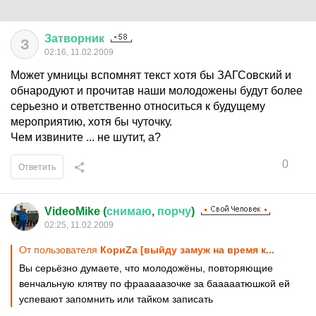
Затворник
З
02:16, 11.02.2009
Может умницы вспомнят текст хотя бы ЗАГСовский и
обнародуют и прочитав наши молодожены будут более
серьезно и ответственно относиться к будущему
мероприятию, хотя бы чуточку.
Чем извините ... не шутит, а?
0
Ответить
VideoMike (
снимаю
,
порчу
)
02:25, 11.02.2009
От пользователя
КориZа [выйду замуж на время к...
Вы серьёзно думаете, что молодожёны, повторяющие
венчальную клятву по фрааааазочке за бааааатюшкой ей
успевают запомнить или тайком записать