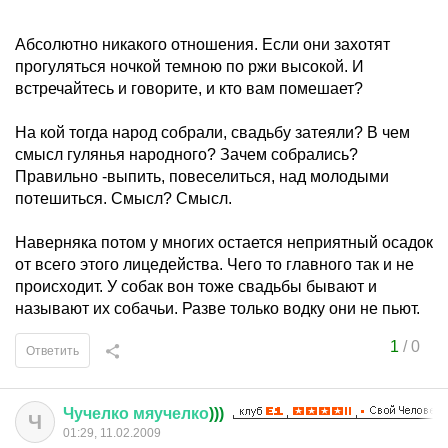
Абсолютно никакого отношения. Если они захотят
прогуляться ночкой темною по ржи высокой. И
встречайтесь и говорите, и кто вам помешает?
На кой тогда народ собрали, свадьбу затеяли? В чем
смысл гулянья народного? Зачем собрались?
Правильно -выпить, повеселиться, над молодыми
потешиться. Смысл? Смысл.
Наверняка потом у многих остается неприятный осадок
от всего этого лицедейства. Чего то главного так и не
происходит. У собак вон тоже свадьбы бывают и
называют их собачьи. Разве только водку они не пьют.
1
/
0
Ответить
Чучелко
мяучелко
)))
Ч
01:29, 11.02.2009