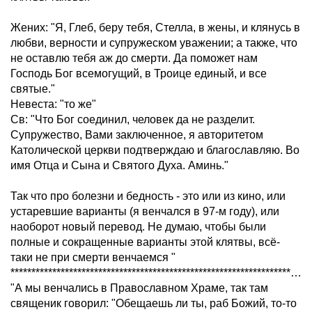
Жених: "Я, Глеб, беру тебя, Стелла, в жены, и клянусь в
любви, верности и супружеском уважении; а также, что
не оставлю тебя аж до смерти. Да поможет нам
Господь Бог всемогущий, в Троице единый, и все
святые."
Невеста: "то же"
Св: "Что Бог соединил, человек да не разделит.
Супружество, Вами заключенное, я авторитетом
Католической церкви подтверждаю и благославляю. Во
имя Отца и Сына и Святого Духа. Аминь."
Так что про болезни и бедность - это или из кино, или
устаревшие варианты (я венчался в 97-м году), или
наоборот новый перевод. Не думаю, чтобы были
полные и сокращенные варианты этой клятвы, всё-
таки не при смерти венчаемся "
******************************************************************************
"А мы венчались в Православном Храме, так там
священик говорил: "Обещаешь ли ты, раб Божий, то-то