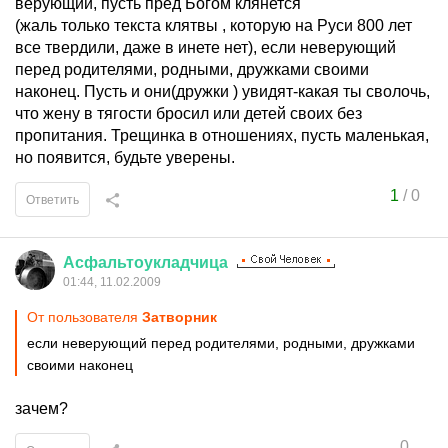
верующий, пусть пред Богом клянется
(жаль только текста клятвы , которую на Руси 800 лет
все твердили, даже в инете нет), если неверующий
перед родителями, родными, дружками своими
наконец. Пусть и они(дружки ) увидят-какая ты сволочь,
что жену в тягости бросил или детей своих без
пропитания. Трещинка в отношениях, пусть маленькая,
но появится, будьте уверены.
1
/
0
Ответить
Асфальтоукладчица
01:44, 11.02.2009
От пользователя
Затворник
если неверующий перед родителями, родными, дружками
своими наконец
зачем?
0