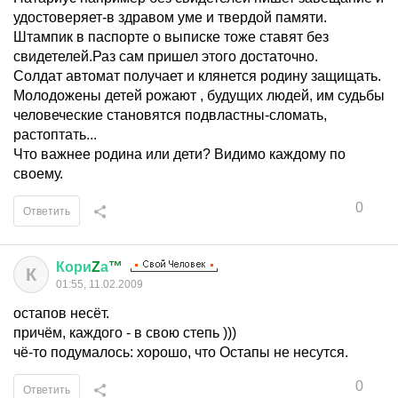
удостоверяет-в здравом уме и твердой памяти.
Штампик в паспорте о выписке тоже ставят без
свидетелей.Раз сам пришел этого достаточно.
Солдат автомат получает и клянется родину защищать.
Молодожены детей рожают , будущих людей, им судьбы
человеческие становятся подвластны-сломать,
растоптать...
Что важнее родина или дети? Видимо каждому по
своему.
0
Ответить
Кори
Z
а
™
К
01:55, 11.02.2009
остапов несёт.
причём, каждого - в свою степь )))
чё-то подумалось: хорошо, что Остапы не несутся.
0
Ответить