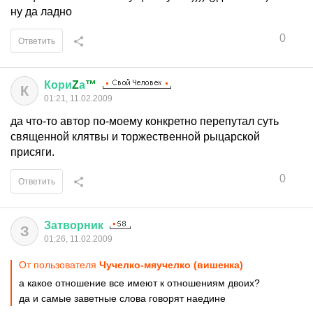
ну да ладно
0
Ответить
Кори
Z
а
™
К
01:21, 11.02.2009
да что-то автор по-моему конкретно перепутал суть
священной клятвы и торжественной рыцарской
присяги.
0
Ответить
Затворник
З
01:26, 11.02.2009
От пользователя
Чучелко-мяучелко (вишенка)
а какое отношение все имеют к отношениям двоих?
да и самые заветные слова говорят наедине