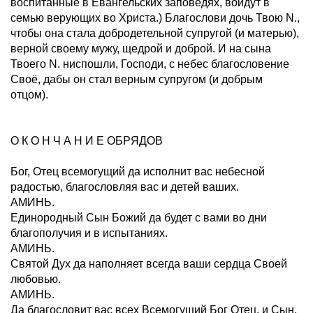
воспитанные в Евангельских заповедях, войдут в
семью верующих во Христа.) Благослови дочь Твою N.,
чтобы она стала добродетельной супругой (и матерью),
верной своему мужу, щедрой и доброй. И на сына
Твоего N. ниспошли, Господи, с небес благословение
Своё, дабы он стал верным супругом (и добрым
отцом).
О К О Н Ч А Н И Е ОБРЯДОВ
Бог, Отец всемогущий да исполнит вас небесной
радостью, благословляя вас и детей ваших.
АМИНЬ.
Единородный Сын Божий да будет с вами во дни
благополучия и в испытаниях.
АМИНЬ.
Святой Дух да наполняет всегда ваши сердца Своей
любовью.
АМИНЬ.
Да благословит вас всех Всемогущий Бог Отец, и Сын,