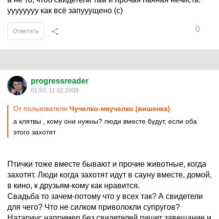
уууууууу как всё запууущено (с)
0
Ответить
progressreader
01:50, 11.02.2009
От пользователя
Чучелко-мяучелко (вишенка)
а клятвы , кому они нужны? люди вместе будут, если оба
этого захотят
Птички тоже вместе бывают и прочие животные, когда
захотят. Люди когда захотят идут в сауну вместе, домой,
в кино, к друзьям-кому как нравится.
Свадьба то зачем-потому что у всех так? А свидетели
для чего? Что не силком приволокли супругов?
Натариус например без свидетелей пишет завещание и