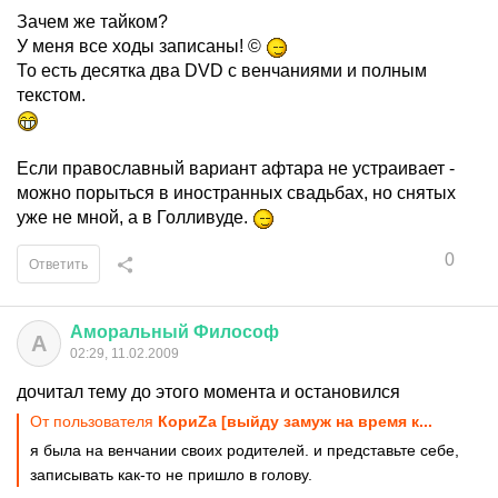
Зачем же тайком?
У меня все ходы записаны! ©
То есть десятка два DVD с венчаниями и полным
текстом.
Если православный вариант афтара не устраивает -
можно порыться в иностранных свадьбах, но снятых
уже не мной, а в Голливуде.
0
Ответить
Аморальный
Философ
А
02:29, 11.02.2009
дочитал тему до этого момента и остановился
От пользователя
КориZа [выйду замуж на время к...
я была на венчании своих родителей. и представьте себе,
записывать как-то не пришло в голову.