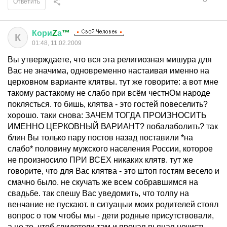
Ответить
Кори
Z
а
™
К
01:48, 11.02.2009
Вы утверждаете, что вся эта религиозная мишура для
Вас не значима, одновременно настаивая именно на
церковном варианте клятвы. тут же говорите: а вот мне
такому растакому не слабо при всём честнОм народе
поклясться. то бишь, клятва - это гостей повеселить?
хорошо. таки снова: ЗАЧЕМ ТОГДА ПРОИЗНОСИТЬ
ИМЕННО ЦЕРКОВНЫЙ ВАРИАНТ? побалаболить? так
блин Вы только пару постов назад поставили *на
слабо* половину мужского населения России, которое
не произносило ПРИ ВСЕХ никаких клятв. тут же
говорите, что для Вас клятва - это штоп гостям весело и
смачно было. не скучать же всем собравшимся на
свадьбе. так спешу Вас уведомить, что толпу на
венчание не пускают. в ситуацыи моих родителей стоял
вопрос о том чтобы мы - дети родные присутствовали,
а не то, чтоб свидетели там и прочая пьяная нечисть.