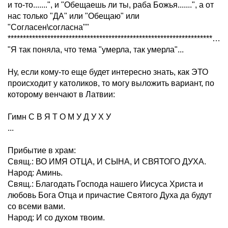
и то-то.......", и "Обещаешь ли ты, раба Божья.......", а от
нас только "ДА" или "Обещаю" или
"Согласен\согласна""
*******************************************************************************
"Я так поняла, что тема "умерла, так умерла"...
Ну, если кому-то еще будет интересно знать, как ЭТО
происходит у католиков, то могу выложить вариант, по
которому венчают в Латвии:
Гимн С В Я Т О М У Д У Х У
...
Прибытие в храм:
Свящ.: ВО ИМЯ ОТЦА, И СЫНА, И СВЯТОГО ДУХА.
Народ: Аминь.
Свящ.: Благодать Господа нашего Иисуса Христа и
любовь Бога Отца и причастие Святого Духа да будут
со всеми вами.
Народ: И со духом твоим.