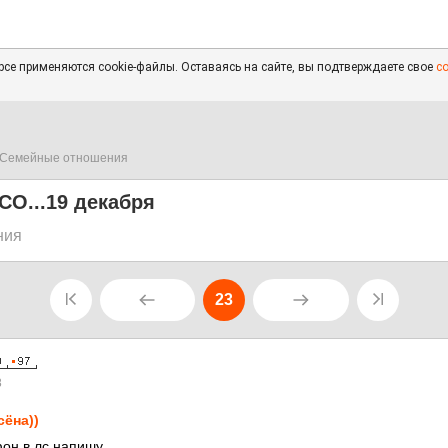
се применяются cookie-файлы. Оставаясь на сайте, вы подтверждаете свое
с
Семейные отношения
СО...19 декабря
ния
23
8
сёна))
фон в лс напишу