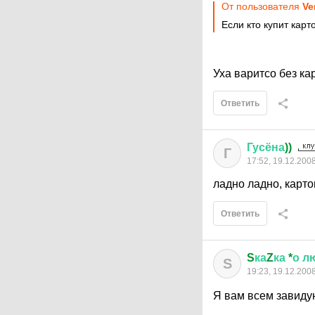
От пользователя
Ve
Если кто купит карто
Уха варитсо без к
Ответить
Гусёна
))
Г
17:52, 19.12.200
ладно ладно, карт
Ответить
S
ка
Z
ка
*
о
л
S
19:23, 19.12.200
Я вам всем завидую