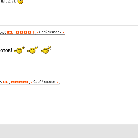
ы, 2 л.
8
готов!
8