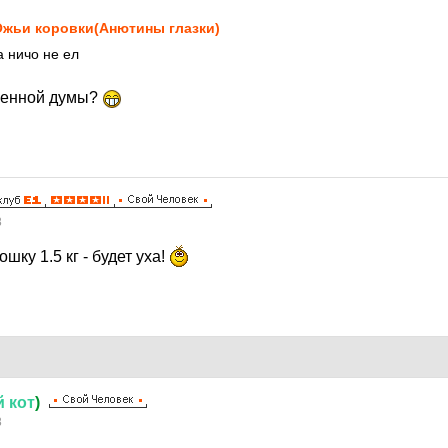
жьи коровки(Анютины глазки)
а ничо не ел
венной думы?
8
ошку 1.5 кг - будет уха!
й
кот
)
8