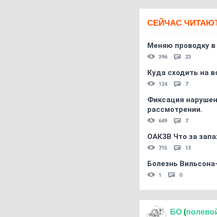
СЕЙЧАС ЧИТАЮ
Меняю проводку в
396
23
Куда сходить на в
124
7
Фиксация нарушен
рассмотрении.
649
7
ОАКЗВ Что за запа
715
13
Болезнь Вильсона
1
0
БО
(
полево