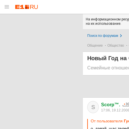
На информационном ресур
на их использование.
Поиск по форумам
Общение
Общество
Новый Год на 
Семейные отноше
Scorp™.
S
17:06, 19.12.200
От пользователя
Гу
о, давай. щас теле