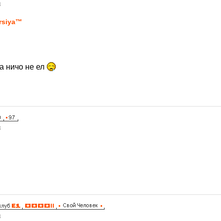
8
rsiya™
ра ничо не ел
8
8