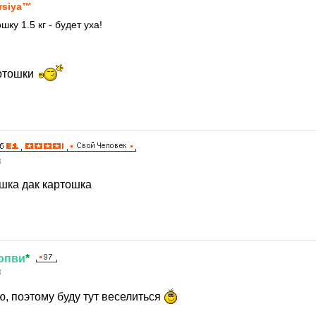
rsiya™
шку 1.5 кг - будет уха!
артошки
8
ошка дак картошка
юпви
*
8
, поэтому буду тут веселиться