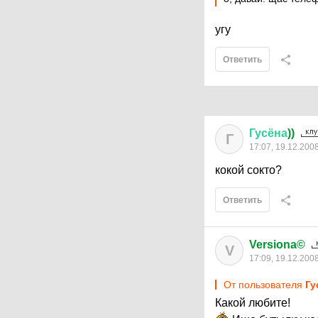
угу
Ответить
Гусёна
))
Г
17:07, 19.12.200
кокой сокто?
Ответить
Versiona©
V
17:09, 19.12.200
От пользователя
Гу
Какой любите!