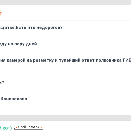
Т
 щитке.Есть что недорогое?
оду на пару дней
ия камерой на разметку и тупейший ответ полковника ГИ
х?
-Коновалова
й
кот
)