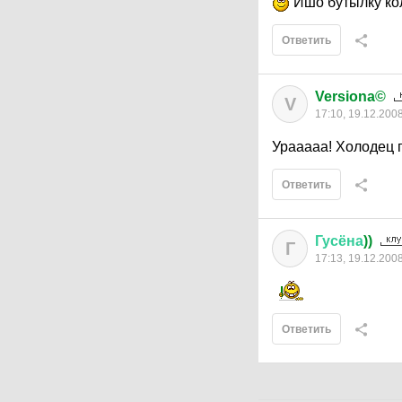
Ишо бутылку кол
Ответить
Versiona©
V
17:10, 19.12.200
Урааааа! Холодец 
Ответить
Гусёна
))
Г
17:13, 19.12.200
Ответить