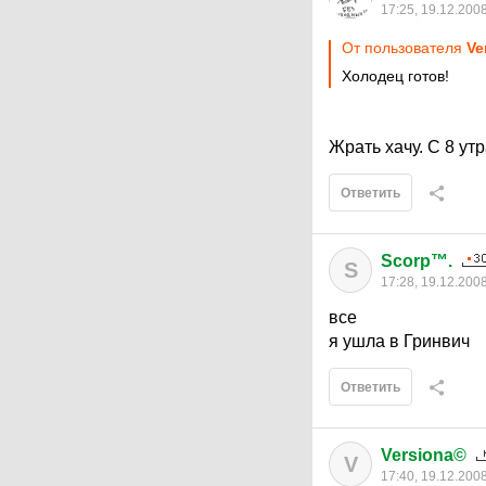
17:25, 19.12.200
От пользователя
Ve
Холодец готов!
Жрать хачу. С 8 ут
Ответить
Scorp™.
S
17:28, 19.12.200
все
я ушла в Гринвич
Ответить
Versiona©
V
17:40, 19.12.200