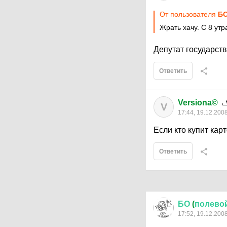
От пользователя
БО
Жрать хачу. С 8 утр
Депутат государст
Ответить
Versiona©
V
17:44, 19.12.200
Если кто купит карт
Ответить
БО
(
полево
17:52, 19.12.200