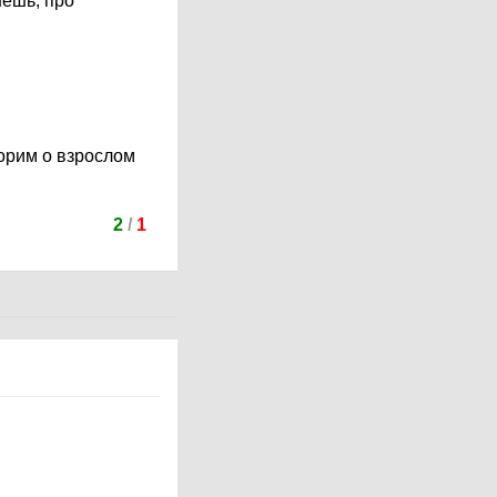
шешь, про
ворим о взрослом
2
/
1