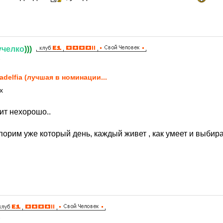
учелко
)))
8
ladelfia (лучшая в номинации...
х
чит нехорошо..
порим уже который день, каждый живет , как умеет и выбирае
8