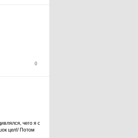
0
ивлялся, чего я с
шок цел!/ Потом