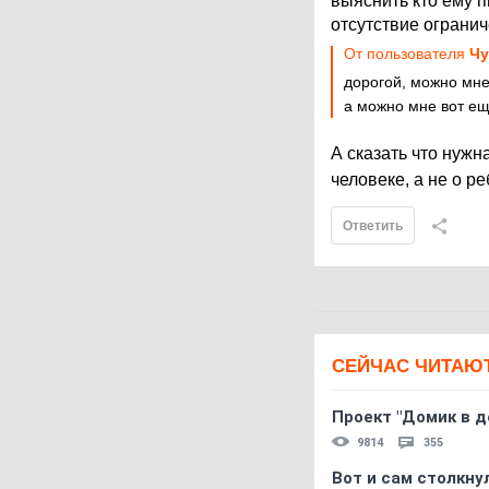
выяснить кто ему п
отсутствие огранич
От пользователя
Чу
дорогой, можно мне
а можно мне вот ещ
А сказать что нуж
человеке, а не о р
Ответить
СЕЙЧАС ЧИТАЮ
Проект "Домик в д
9814
355
Вот и сам столкнул