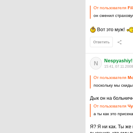
От пользователя
Fi
он сменил страхову
Вот это муж!
Ответить
Nespyashiy!
N
15:41, 07.11.200
От пользователя
Мор
поскольку мы скид
Дык он на больнич
От пользователя
Чу
а ты как это присек
Я? Я ни как. Ты же