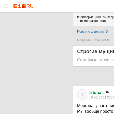
На информационном ресур
на их использование.
Поиск по форумам
Общение
Общество
Строгие мущин
Семейные отноше
Istoria
I
15:30, 07.11.200
Моргана, у нас при
Мы вообще просто 