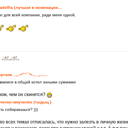
ladelfia (лучшая в номинации...
ю для всей компании, ради меня одной,
8
гана _,,.-•*`°``*•-.,_,,.-....
ываемся в общий котел энными суммами
ном, чем он скинется?
челко-мяучелко (тыдыц )
ать собираешься? )))
 во всех темах отписалась, что нужно залезть в личную жизн