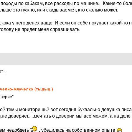
 походы по кабакам, все расходы по машине... Какие-то бо
больше это нужно, или скидываемся, кто сколько может.
 скока у него денех ваще. И если он себе покупает какой-т
 голову не придет меня справшивать.
8
челко-мяучелко (тыдыц )
оверие"
но? темы мониторишь? вот сегодня буквально девушка писа
т,не доверяет.....мечтать о доверии мы все можем, а на деле
чем недобдеть
, убедилась на собственном опыте