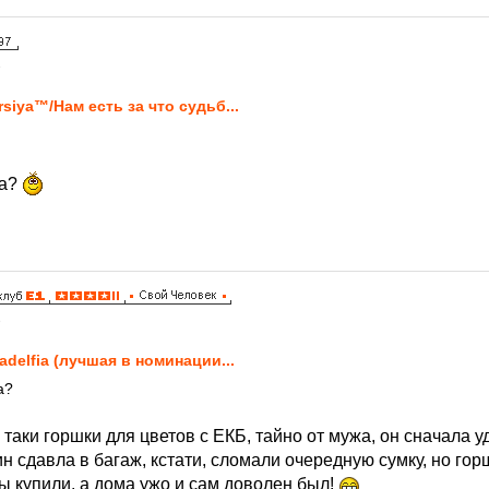
8
rsiya™/Нам есть за что судьб...
ла?
8
ladelfia (лучшая в номинации...
а?
 таки горшки для цветов с ЕКБ, тайно от мужа, он сначала уд
н сдавла в багаж, кстати, сломали очередную сумку, но гор
бы купили, а дома ужо и сам доволен был!