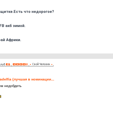
 щитке.Есть что недорогое?
FB акб зимой.
ай Африки.
8
ladelfia (лучшая в номинации...
ем недобдеть