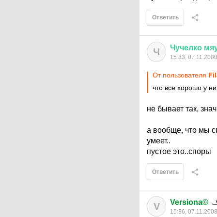
Ответить
Чучелко
мя
Ч
15:33, 07.11.200
От пользователя
Fi
что все хорошо у ни
не бывает так, зна
а вообще, что мы с
умеет..
пустое это..споры
Ответить
Versiona©
V
15:36, 07.11.200