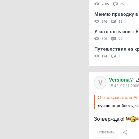
2085
35
Меняю проводку в
346
18
У кого есть опыт E
806
29
Путешествие на кр
194
5
Versiona©
V
15:42, 07.11.200
От пользователя
Fi
лучше перебдеть, ч
Зотверждаю!
Ответить