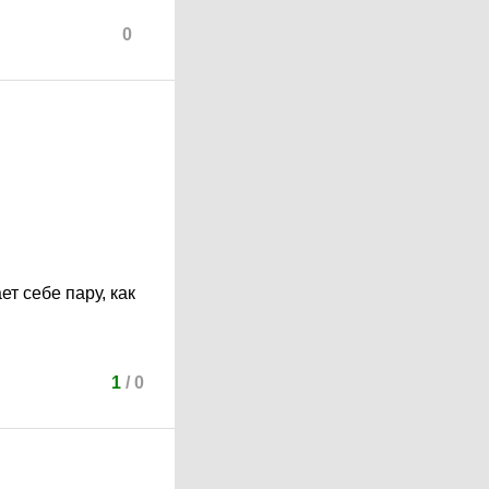
0
т себе пару, как
1
/
0