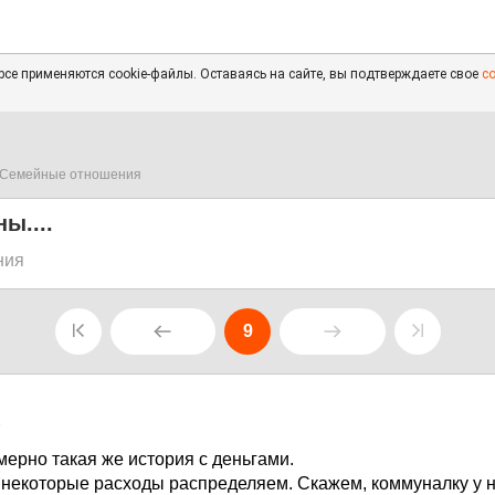
се применяются cookie-файлы. Оставаясь на сайте, вы подтверждаете свое
с
Семейные отношения
ы....
ния
9
8
мерно такая же история с деньгами.
некоторые расходы распределяем. Скажем, коммуналку у 