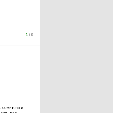
1
/
0
ь сожителя и