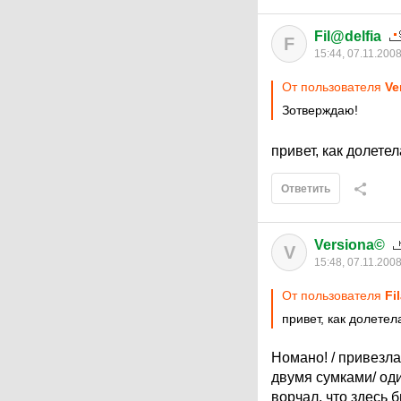
Fil@delfia
F
15:44, 07.11.200
От пользователя
Ve
Зотверждаю!
привет, как долете
Ответить
Versiona©
V
15:48, 07.11.200
От пользователя
Fi
привет, как долетел
Номано! / привезла
двумя сумками/ оди
ворчал, что здесь 