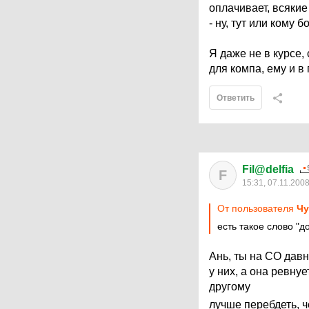
оплачивает, всякие
- ну, тут или кому 
Я даже не в курсе,
для компа, ему и в
Ответить
Fil@delfia
F
15:31, 07.11.200
От пользователя
Чу
есть такое слово "д
Ань, ты на СО дав
у них, а она ревнуе
другому
лучше перебдеть, 