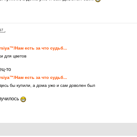
8
rsiya™/Нам есть за что судьб...
ки для цветов
ец-то
rsiya™/Нам есть за что судьб...
здесь бы купили, а дома ужо и сам доволен был
олучилось