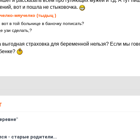
ишет и рассказать всем про гуляющих мужей и т.д. А тут пи
ений, вот и пошла не стыковочка.
челко-мяучелко (тыдыц )
 вот в той больнице в баночку пописать?
е узи сделать,?
на выгодная страховка для беременной нельзя? Если мы го
ебенке?
Т
еревне"
ся - старые родители...