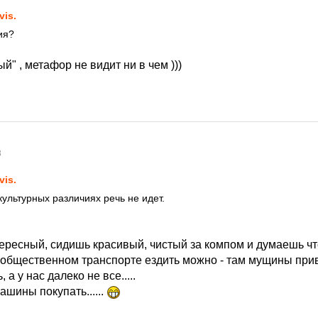
vis.
ия?
й" , метафор не видит ни в чем )))
8
vis.
культурных различиях речь не идет.
тересный, сидишь красивый, чистый за компом и думаешь чт
в общественном транспорте ездить можно - там мущины при
 а у нас далеко не все.....
ашины покупать......