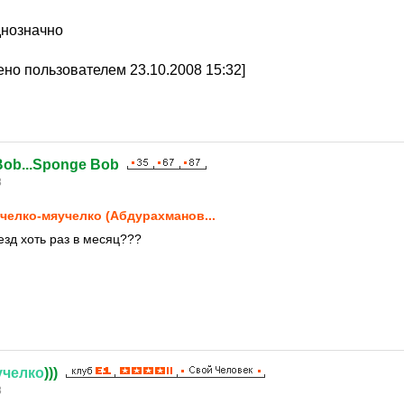
днозначно
но пользователем 23.10.2008 15:32]
Bob...Sponge Bob
8
челко-мяучелко (Абдурахманов...
езд хоть раз в месяц???
учелко
)))
8