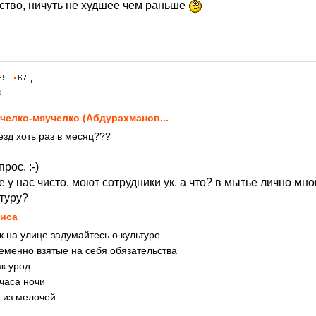
ество, ничуть не худшее чем раньше
8
челко-мяучелко (Абдурахманов...
езд хоть раз в месяц???
рос. :-)
е у нас чисто. моют сотрудники ук. а что? в мытье лично мно
туру?
иса
 на улице задумайтесь о культуре
еменно взятые на себя обязательства
к урод
 часа ночи
 из мелочей