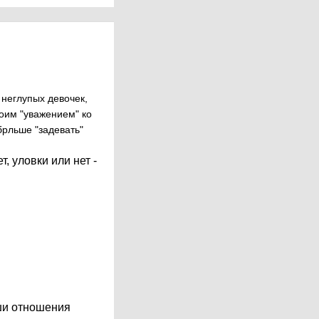
 неглупых девочек,
воим "уважением" ко
брльше "задевать"
т, уловки или нет -
аши отношения