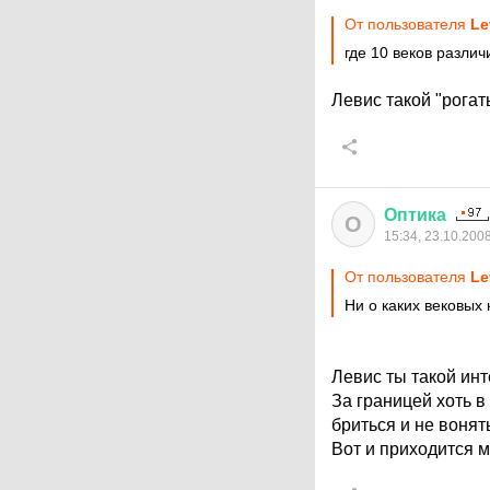
От пользователя
Le
где 10 веков различ
Левис такой "рогаты
Оптика
О
15:34, 23.10.200
От пользователя
Le
Ни о каких вековых 
Левис ты такой ин
За границей хоть 
бриться и не вонять,
Вот и приходится м