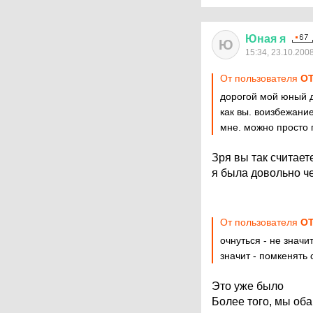
Юная
я
Ю
15:34, 23.10.200
От пользователя
ОТ
дорогой мой юный д
как вы. воизбежание
мне. можно просто 
Зря вы так считаете
я была довольно че
От пользователя
ОТ
очнуться - не значи
значит - помкенять
Это уже было
Более того, мы об