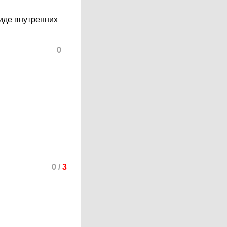
иде внутренних
0
0
/
3