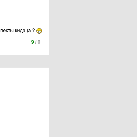
спекты кидаца ?
9
/
0