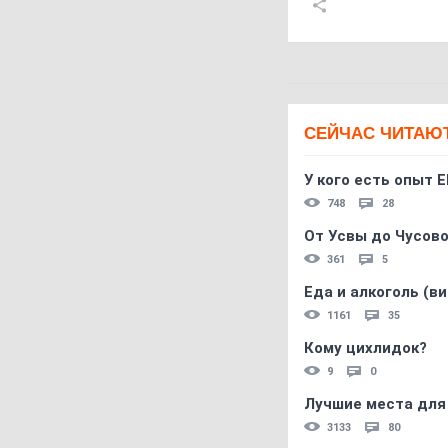
СЕЙЧАС ЧИТАЮ
У кого есть опыт E
748
28
От Усвы до Чусово
361
5
Еда и алкоголь (в
1161
35
Кому цихлидок?
9
0
Лучшие места для
3133
80