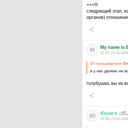
+++!!!
следующий этап, к
органов) отношени
My name is 
M
15:35, 23.10.200
От пользователя
Оп
а у нас далеко не все
голубушка. вы их в
Юная
я
Ю
15:36, 23.10.200