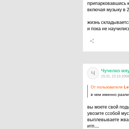
припарковавшись к
включая музыку в 2
жизнь складываетс
и пока не научили
Чучелко
мя
Ч
15:31, 23.10.200
От пользователя
Le
в чем именно разл
вы моете свой подь
увозите ссобой мус
выплевываете жва
итп....