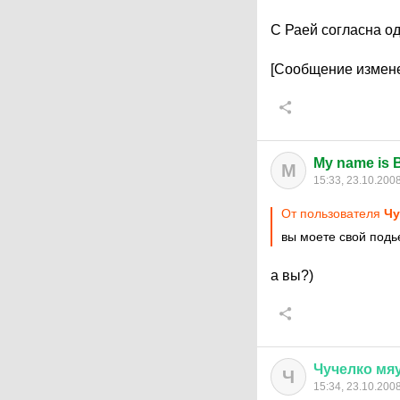
С Раей согласна о
[Сообщение измене
My name is 
M
15:33, 23.10.200
От пользователя
Чу
вы моете свой подь
а вы?)
Чучелко
мя
Ч
15:34, 23.10.200