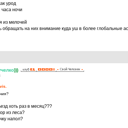
ак урод
 часа ночи
я из мелочей
сь обращать на них внимание куда уш в более глобальные а
учелко
)))
8
vis.
ичия?
езд хоть раз в месяц???
ор из леса?
чку напол?