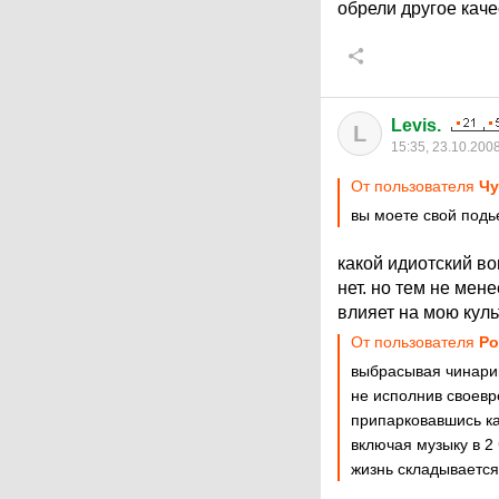
обрели другое кач
Levis.
L
15:35, 23.10.200
От пользователя
Чу
вы моете свой подь
какой идиотский воп
нет. но тем не мене
влияет на мою куль
От пользователя
Ро
выбрасывая чинарик
не исполнив своевр
припарковавшись ка
включая музыку в 2
жизнь складывается