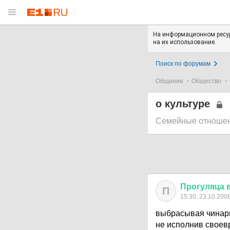
На информационном ресур
на их использование.
Поиск по форумам
Общение
Общество
о культуре
Семейные отноше
Прогуляца
П
15:30, 23.10.200
выбрасывая чинари
не исполнив своев