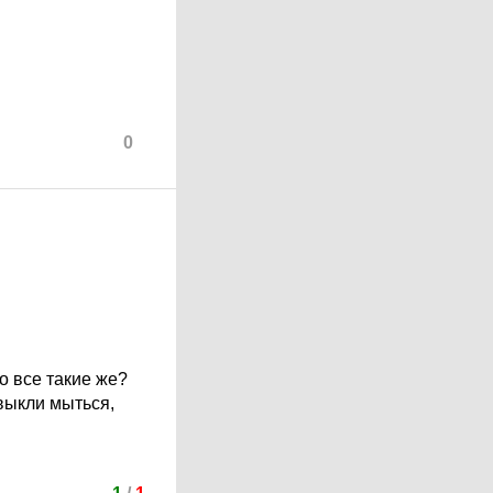
0
о все такие же?
выкли мыться,