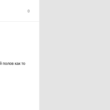
0
й полов как то