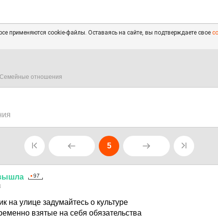
се применяются cookie-файлы. Оставаясь на сайте, вы подтверждаете свое
с
Семейные отношения
ния
5
вышла
8
к на улице задумайтесь о культуре
ременно взятые на себя обязательства