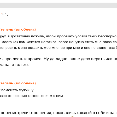
8
тепель (влюблена)
руг. я достаточно пожила, чтобы просекать уловки таких бесспорно
 моего как вам кажется негатива, вовсе ненужно стить мне глаза с
попросить меня оставить мое мнение при мне и оно не станет вас 
 - про лесть и прочее. Ну да ладно, ваше дело верить или не
стна, и только.
тепель (влюблена)
т поменять мужчину.
 свое отношение к отношениям с ним.
а пересмотрели отношения, покопались каждый в себе и н