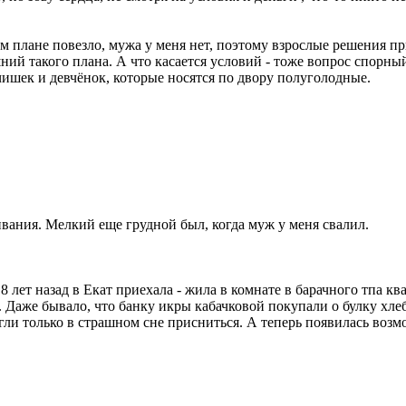
м плане повезло, мужа у меня нет, поэтому взрослые решения пр
ий такого плана. А что касается условий - тоже вопрос спорный
чишек и девчёнок, которые носятся по двору полуголодные.
вания. Мелкий еще грудной был, когда муж у меня свалил.
8 лет назад в Екат приехала - жила в комнате в барачного тпа кв
. Даже бывало, что банку икры кабачковой покупали о булку хлеба
гли только в страшном сне присниться. А теперь появилась возм