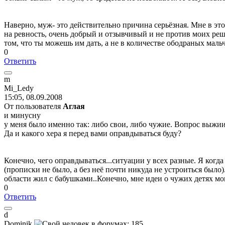
Наверно, муж- это действительно причина серьёзная. Мне в это
на ревность, очень добрый и отзывчивый и не против моих решн
том, что ты можешь им дать, а не в количестве ободраных маль
0
Ответить
m
Mi_Ledy
15:05, 08.09.2008
От пользователя
Аглая
и минусну
у меня было именно так: либо свои, либо чужие. Вопрос выжии
Да и какого хера я перед вами оправдываться буду?
Конечно, чего оправдываться...ситуации у всех разные. Я когда 
(прописки не было, а без неё почти никуда не устроиться было)
области жил с бабушками..Конечно, мне идеи о чужих детях мо
0
Ответить
d
D
о
minik