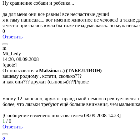
Ну сравнение собаки и ребенка...
да для меня они все равны! все несчастные души!
я к таму написала... вот именно животное не человек! а такие 
я чесно признаюсь взяла бы тоже незадумываясь. но муж невка
0
Ответить
m
Mi_Ledy
14:20, 08.09.2008
[quote]
От пользователя
Maksima :-) (ТАБЕЛЛИОН)
вашему родному , кстати, сколько???
и как они??? дружат (сыновья)???[/quote
моему 12. конечно, дружат. правда мой немного ревнует меня. 
более, что ляльки требуют ещё больше внимания, чем мальишка в
[Сообщение изменено пользователем 08.09.2008 14:23]
1
/
0
Ответить
o