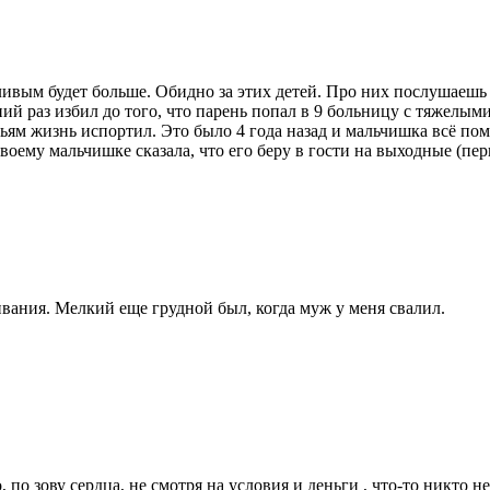
ливым будет больше. Обидно за этих детей. Про них послушаешь к
ий раз избил до того, что парень попал в 9 больницу с тяжелыми
вьям жизнь испортил. Это было 4 года назад и мальчишка всё по
воему мальчишке сказала, что его беру в гости на выходные (перв
вания. Мелкий еще грудной был, когда муж у меня свалил.
, по зову сердца, не смотря на условия и деньги , что-то никто не