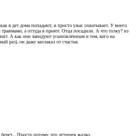
ак в дет дома попадают, и просто ужас охватывает. У моего
 травмами, а оттуда в приют. Отца посадили. А что толку? из
мнит. А как они завидуют усыновлённым и тем, кого на
ый раз), он даже заплакал от счастья.
 берет... Просто потому, что детишек жалко.