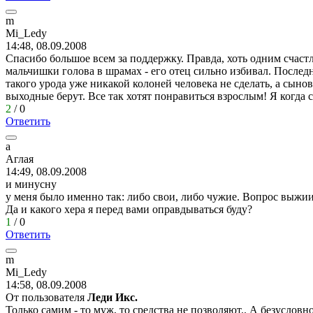
m
Mi_Ledy
14:48, 08.09.2008
Спасибо большое всем за поддержку. Правда, хоть одним счаст
мальчишки голова в шрамах - его отец сильно избивал. Последн
такого урода уже никакой колоней человека не сделать, а сыно
выходные берут. Все так хотят понравиться взрослым! Я когда с
2
/
0
Ответить
а
Аглая
14:49, 08.09.2008
и минусну
у меня было именно так: либо свои, либо чужие. Вопрос выжии
Да и какого хера я перед вами оправдываться буду?
1
/
0
Ответить
m
Mi_Ledy
14:58, 08.09.2008
От пользователя
Леди Икс.
Только самим - то муж, то средства не позволяют.. А безусловно