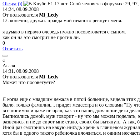
Olesya:)))
14:24, 08.09.2008
От пользователя
Mi_Ledy
12. конечно, дружат. правда мой немного ревнует меня.
я думаю в первую очередь нужно посоветоватся с сыном.
как он на это смотрит не против ли.
0
Ответить
а
Аглая
14:31, 08.09.2008
От пользователя
Mi_Ledy
Может что посоветуете?
Я когда еще с младшим лежала в пятой больнице, видела этих д
было, только фамилия.... придет медсестра и со словами "Ну что
все понимал и даже не орал, как это наши, домашние дети делаю
Выписались домой, муж говорит - ну что мы можем поделать, это 
развелись, и не до сирот мне стало, своих бы вытянуть. А та
Иной раз смотришь на какую-нибудь хрень в глянцевом журнале..
хотя бы в одного такого ребеночка вложиться, и одним несчас