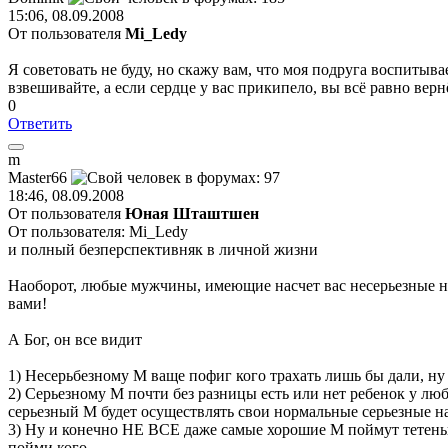
15:06, 08.09.2008
От пользователя
Mi_Ledy
Я советовать не буду, но скажу вам, что моя подруга воспитыва
взвешивайте, а если сердце у вас прикипело, вы всё равно вернё
0
Ответить
m
Master66
18:46, 08.09.2008
От пользователя
Юная Шташтшен
От пользователя: Mi_Ledy
и полный безперспективняк в личной жизни
Наоборот, любые мужчины, имеющие насчет вас несерьезные нам
вами!
А Бог, он все видит
1) Несерьбезному М ваще пофиг кого трахать лишь бы дали, ну 
2) Серьезному М почти без разницы есть или нет ребенок у 
серьезный М будет осуществлять свои нормальные серьезные н
3) Ну и конечно НЕ ВСЕ даже самые хорошие М поймут тетеньку
пойми кого...