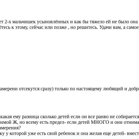
ет 2-х мальчишек усыновлённых и как бы тяжело ей не было она н
тесь к этому, сейчас или позже , но решитесь. Удачи вам, а самое
ерени отсекутся сразу) только по настоящему любящий и добрый
какая ему разница сколько детей если он все ранво не собирается
любимой Ж, но всему есть предел- если детей МНОГО и они отн
амерения?
 у которой уже есть свой ребенок и она желая еще детей- вмест