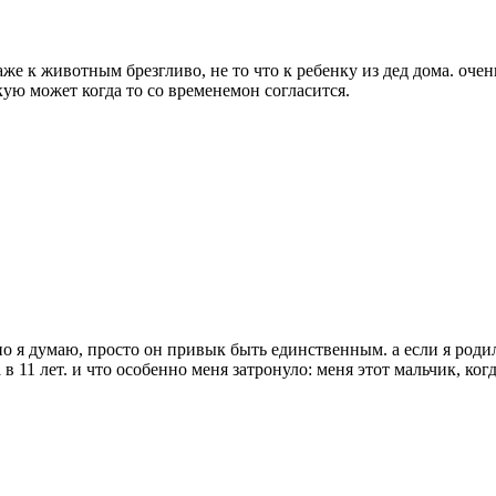
даже к животным брезгливо, не то что к ребенку из дед дома. оче
кую может когда то со временемон согласится.
но я думаю, просто он привык быть единственным. а если я родил
 11 лет. и что особенно меня затронуло: меня этот мальчик, когд