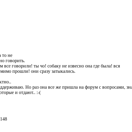
 то не
но говорить.
 все говорили! ты чо! собаку не извесно она где была! вся
е мимо прошли! они сразу затыкались.
ктно..
оддерживаю. Но раз она все же пришла на форум с вопросами, зна
оторые и отдают..
:-(