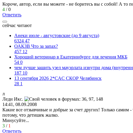
Короче, автор, если вы можете - не боритесь вы с собой! А то п
4
/
0
Ответить
сейчас читают
Анеки июле - августовские (до 9 августа)
6324
47
ОАКЗВ Что за запах?
457
12
Хороший ветеринар в Екатеринбурге для лечения МКБ
54
0
чем лучше зашить узел мауэрлата изнутри дома (внутренн
187
10
13 сентября 2026 2*CAC СКОР Челябинск
28
1
л
Леди
Икс
.
14:41, 08.09.2008
Какие все отзывчивые и добрые за счет других! Только самим - т
потому, что детишек жалко.
Минусуйте...
3
/
1
Ответить