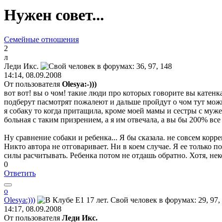
Нужен совет...
Семейные отношения
2
л
Леди
Икс
.
14:14, 08.09.2008
От пользователя
Olesya:-)))
вот вот! вы о чом! такие люди про которых говорите вы катенка
подберут пасмотрят пожалеют и дальше пройдут о чом тут мож
я собаку то когда притащила, кроме моей мамы и сестры с мужем
больная с таким призрением, а я им отвечала, а вы бы 200% вс
Ну сравнение собаки и ребенка... Я бы сказала. не совсем корре
Никто автора не отговаривает. Ни в коем случае. Я ее только п
силы расчитывать. Ребенка потом не отдашь обратно. Хотя, нек
0
Ответить
o
Olesya:)))
14:17, 08.09.2008
От пользователя
Леди Икс.