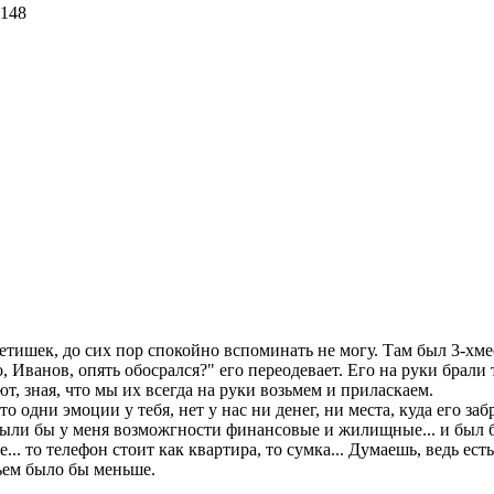
етишек, до сих пор спокойно вспоминать не могу. Там был 3-хме
, Иванов, опять обосрался?" его переодевает. Его на руки брали 
т, зная, что мы их всегда на руки возьмем и приласкаем.
одни эмоции у тебя, нет у нас ни денег, ни места, куда его забра
к, были бы у меня возможгности финансовые и жилищные... и был
. то телефон стоит как квартира, то сумка... Думаешь, ведь ест
тьем было бы меньше.