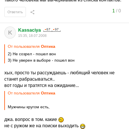
1
/
0
Ответить
Kassaciya
K
15:35, 18.07.2008
От пользователя
Оптика
2) Не созрел - пошел вон
3) Не уверен в выборе - пошел вон
хых, просто ты рассуждаешь - любящий человек не
станет рабрасываться..
вот годы и тратятся на ожидание...
От пользователя
Оптика
Мужчины кругом есть,
джа. вопрос в том. какие
не с ружом же на поиски выходить