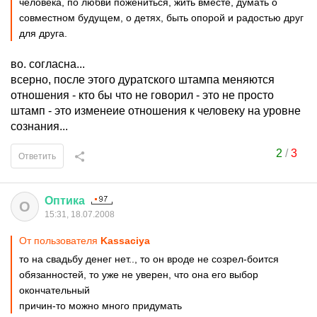
человека, по любви пожениться, жить вместе, думать о
совместном будущем, о детях, быть опорой и радостью друг
для друга.
во. согласна...
всерно, после этого дуратского штампа меняются
отношения - кто бы что не говорил - это не просто
штамп - это изменеие отношения к человеку на уровне
сознания...
2
/
3
Ответить
Оптика
О
15:31, 18.07.2008
От пользователя
Kassaciya
то на свадьбу денег нет.., то он вроде не созрел-боится
обязанностей, то уже не уверен, что она его выбор
окончательный
причин-то можно много придумать