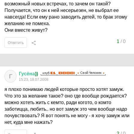
возможный новых встречах, то зачем он такой?
Получается, что он к ней несерьезен, не выбрал ее
навсегда! Если ему рано заводить детей, то брак этому
желанию не помеха.
Они вместе живут?
1
/
0
Ответить
Гусёна
))
Г
15:23, 18.07.2008
я плохо понимаю людей которые просто хотят замуж.
Что это за желание такое? оно где вообще рождается?
можно хотеть жить с кемто, ради когото, о комто
заботицца, любить.. но вот замуж это чем вообще надо
почувствовать? Я вот понять не могу - я хочу замуж или
нет, куда мне нажать?
2
/
0