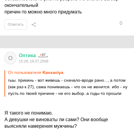
окончательный
причин-то можно много придумать
0
Ответить
Оптика
О
15:28, 18.07.2008
От пользователя
Kassaciya
гыы. прикинь - вот живешь - сначало-вроде рано..., а потом
(как раз к 27), сама понимаешь - что он не женится. ибо - ну
пусть по твоей причине - не его выбор..а годы-то прошли
Я такого не понимаю.
А девушки не виноваты ли сами? Они вообще
выясняли намерения мужчины?