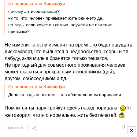
От пользователя
Kassaciya
почему антисоциальная?
ну то, что человек привыкает жить один-это да..
но ведь. если хочет он семью. неужели не изменит
привычки?
Не изменит, а если изменит на время, то будет ощущать
дискомфорт, что выльется в недовольство, ссоры и т.п.
лабуду, а-ля милые бранятся только тешатся.
Не пригодный для совместного проживания человек
может оказаться прекрасным любовником (цей),
другом, собеседником и т.д.
От пользователя
Kassaciya
Дело-то ведь не в этом..., а в общественном порицании..
Помнится ты пару-тройку недель назад порицала.
Я
же говорил, что это нормально, жить без печатей.
0
Ответить