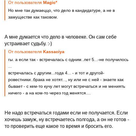
От пользователя
Magic*
Но мне так думаеццо, что дело в кандидатуре, а не в
замуществе как таковом.
А мне думается что дело в человеке. Он сам себе
устраивает судьбу. :-)
От пользователя
Kassaciya
гы. а если так - встречалась с одним..лет 5...-не получилось
...
встречалась с другим...года 4... - и тот и другой-
ровестники..брака не хотят..., ну или не с ней - знаете как
бывает - с кем-то кучу лет могут встречаться и не мениять
ничего - а на ком-то через год женятся....
Не надо встречаться годами если не получается. Если
хочешь замуж, ну встречаетесь полгода, а он не готов -
то проверить еще какое то время и бросить его.