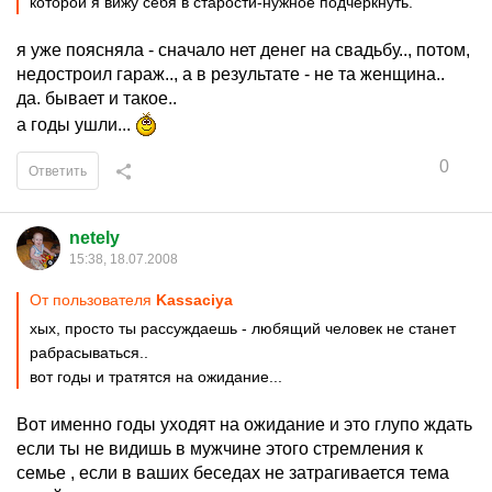
которой я вижу себя в старости-нужное подчеркнуть.
я уже поясняла - сначало нет денег на свадьбу.., потом,
недостроил гараж.., а в результате - не та женщина..
да. бывает и такое..
а годы ушли...
0
Ответить
netely
15:38, 18.07.2008
От пользователя
Kassaciya
хых, просто ты рассуждаешь - любящий человек не станет
рабрасываться..
вот годы и тратятся на ожидание...
Вот именно годы уходят на ожидание и это глупо ждать
если ты не видишь в мужчине этого стремления к
семье , если в ваших беседах не затрагивается тема