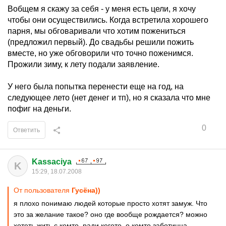
Вобщем я скажу за себя - у меня есть цели, я хочу
чтобы они осуществились. Когда встретила хорошего
парня, мы обговаривали что хотим пожениться
(предложил первый). До свадьбы решили пожить
вместе, но уже обговорили что точно поженимся.
Прожили зиму, к лету подали заявление.
У него была попытка перенести еще на год, на
следующее лето (нет денег и тп), но я сказала что мне
пофиг на деньги.
0
Ответить
Kassaciya
K
15:29, 18.07.2008
От пользователя
Гусёна))
я плохо понимаю людей которые просто хотят замуж. Что
это за желание такое? оно где вообще рождается? можно
хотеть жить с кемто, ради когото, о комто заботицца,