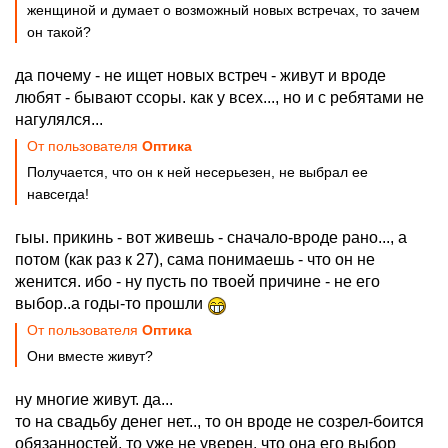
женщиной и думает о возможный новых встречах, то зачем
он такой?
да почему - не ищет новых встреч - живут и вроде
любят - бывают ссоры. как у всех..., но и с ребятами не
нагулялся...
От пользователя
Оптика
Получается, что он к ней несерьезен, не выбрал ее
навсегда!
гыы. прикинь - вот живешь - сначало-вроде рано..., а
потом (как раз к 27), сама понимаешь - что он не
женится. ибо - ну пусть по твоей причине - не его
выбор..а годы-то прошли
От пользователя
Оптика
Они вместе живут?
ну многие живут. да...
то на свадьбу денег нет.., то он вроде не созрел-боится
обязанностей, то уже не уверен, что она его выбор