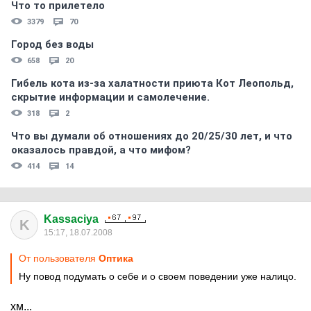
Что то прилетело
3379
70
Город без воды
658
20
Гибель кота из-за халатности приюта Кот Леопольд,
скрытиe информации и самолечение.
318
2
Что вы думали об отношениях до 20/25/30 лет, и что
оказалось правдой, а что мифом?
414
14
Kassaciya
K
15:17, 18.07.2008
От пользователя
Оптика
Ну повод подумать о себе и о своем поведении уже налицо.
хм...