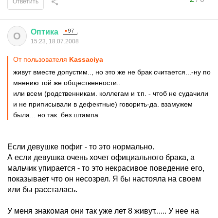
Ответить
Оптика
О
15:23, 18.07.2008
От пользователя
Kassaciya
живут вместе допустим.., но это же не брак считается...-ну по
мнению той же общественности..
или всем (родственникам. коллегам и т.п. - чтоб не судачили
и не приписывали в дефектные) говорить-да. взамужем
была... но так..без штампа
Если девушке пофиг - то это нормально.
А если девушка очень хочет официального брака, а
мальчик упирается - то это некрасивое поведение его,
показывает что он несозрел. Я бы настояла на своем
или бы рассталась.
У меня знакомая они так уже лет 8 живут...... У нее на