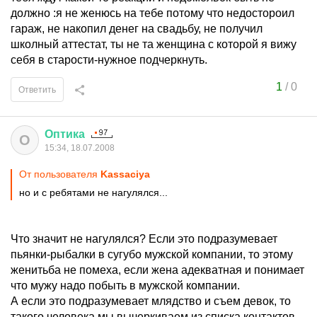
должно :я не женюсь на тебе потому что недостороил
гараж, не накопил денег на свадьбу, не получил
школный аттестат, ты не та женщина с которой я вижу
себя в старости-нужное подчеркнуть.
1
/
0
Ответить
Оптика
О
15:34, 18.07.2008
От пользователя
Kassaciya
но и с ребятами не нагулялся...
Что значит не нагулялся? Если это подразумевает
пьянки-рыбалки в сугубо мужской компании, то этому
женитьба не помеха, если жена адекватная и понимает
что мужу надо побыть в мужской компании.
А если это подразумевает млядство и съем девок, то
такого человека мы вычеркиваем из списка контактов.