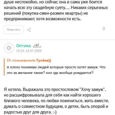
душе неспокойно, но сейчас она и сама уже боится
начать всю эту свадебную суету..... Никаких серьезных
решений (покупка-смен-размен квартры) не
предпринимают, хотя возможности есть.
0
Ответить
Оптика
О
15:24, 18.07.2008
От пользователя
Гусёна))
я плохо понимаю людей которые просто хотят замуж. Что
это за желание такое? оно где вообще рождается?
Я хотела. Выражала это простословом "Хочу замуж",
но расшифровывала для себя как найти хорошего
близкого человека, по любви пожениться, жить вместе,
думать о совместном будущем, о детях, быть опорой и
радостью друг для друга. :-)