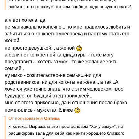
любить.. но вот замуж это чем вообще надо почувствовать?
а я вот хотела. да
не маниакально конечно.., но мне нравилось любить и
забититься о конкретномчеловека и паотому стать его
женой..
не просто девушкой.., а женой
а если нет конкретной кандидатуры - тоже могу
представить - хотеть замуж - то же желание жить
семьей..
ну имхо - сожительство-не семья...-ни для
родственников. ни для кого-ты не жена.., а так...А
хочется уже точно знать, что с этим человеком твое
будущее. он будщий отец твоих деей..
мне от этого прикольно, да и отношения после брака
поменялись - муж стал ближе
От пользователя
Оптика
Я хотела. Выражала это простословом "Хочу замуж", но
расшифровывала для себя как найти хорошего близкого