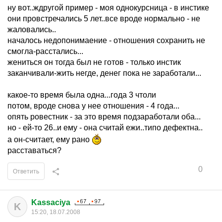
ну вот..ждругой пример - моя однокурсница - в инстике
они провстречались 5 лет..все вроде нормально - не
жаловались..
началось недопонимаение - отношения сохранить не
смогла-расстались...
жениться он тогда был не готов - только инстик
заканчивали-жить негде, денег пока не заработали...
какое-то время была одна...года 3 чтоли
потом, вроде снова у нее отношения - 4 года...
опять ровестник - за это время подзаработали оба...
но - ей-то 26..и ему - она считай ежи..типо дефектна..
а он-считает, ему рано
расставаться?
0
Ответить
Kassaciya
K
15:20, 18.07.2008