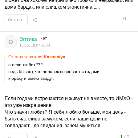
Может она хохочет неприлично громко и некрасиво, или
дома бардак, или слишком эгоистична......
0
Ответить
Оптика
О
15:15, 18.07.2008
От пользователя
Kassaciya
а если любит???
ведь бывает, что человек созревает с годами....
к браку я имею ввиду..
Если годами встречаются и живут не вместе, то ИМХО -
это уже извращение.
Что значит любит? Я себя люблю больше, моя цель -
быть счастливо замужем, если наши цели не
совпадают - до свидания, зачем мучиться.
1
/
0