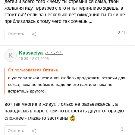
детей и всего того к чему ты стремишся сама, твои
желания идут вразрез с его и ты терпиливо ждешь, а
стоит ли? если за несколько лет ожидания ты так и не
приблизилась к тому чего так хочешь....
2
/
0
Ответить
Kassaciya
K
15:39, 18.07.2008
От пользователя
Оптика
а уж если такая неземная любовь продолжать встречи для
секса, пока не поймете надо ли это вам или пока не
встретишь другого.
вот так многие и живут...только не разъезжаясь.., а
находясмь в паре с кем-то встретить другого-гораздо
сложнее - глаза-то застланы
0
Ответить