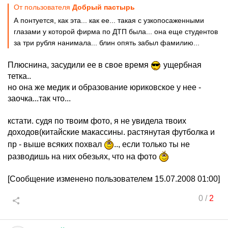
От пользователя
Добрый пастырь
А понтуется, как эта... как ее... такая с узкопосаженными
глазами у которой фирма по ДТП была... она еще студентов
за три рубля нанимала... блин опять забыл фамилию...
Плюснина, засудили ее в свое время
ущербная
тетка..
но она же медик и образование юриковское у нее -
заочка...так что...
кстати. судя по твоим фото, я не увидела твоих
доходов(китайские макассины. растянутая футболка и
пр - выше всяких похвал
.., если только ты не
разводишь на них обезьях, что на фото
[Сообщение изменено пользователем 15.07.2008 01:00]
0
/
2