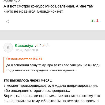
фамилию...
А я вот смотрю конкурс Мисс Вселенная. А мне там
никто не нравится. Блондинок нет.
2
/
1
Kassaciya
K
00:56, 15.07.2008
От пользователя
bk-71
да я вспомнил вашу тему, про то как вас заперли.но вы ведь
тогда ничем не пострадали из-за опоздания.
это выснилось через месяц..
в моментпроизоршедшего, я ждала депримирования,
ибо опоздания сторого воспрещены...
Борис, наше с вами непонимание возникло потому, что
вы не почитали тему, ибо ответы на все эти вопросы в