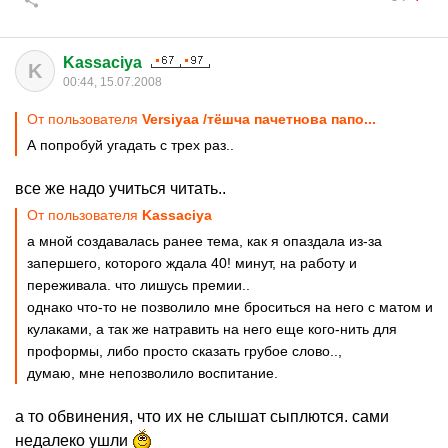
Kassaciya
K
00:44, 15.07.2008
От пользователя
Versiyaа /тёшча пачетнова папо...
А попробуй угадать с трех раз..
все же надо учиться читать..
От пользователя
Kassaciya
а мной создавалась ранее тема, как я опаздала из-за
запершего, которого ждала 40! минут, на работу и
переживала. что лишусь премии..
однако что-то не позволило мне броситься на него с матом и
кулаками, а так же натравить на него еще кого-нить для
проформы, либо просто сказать грубое слово..,
думаю, мне непозволило воспитание.
а то обвинения, что их не слышат сыплются. сами
недалеко ушли