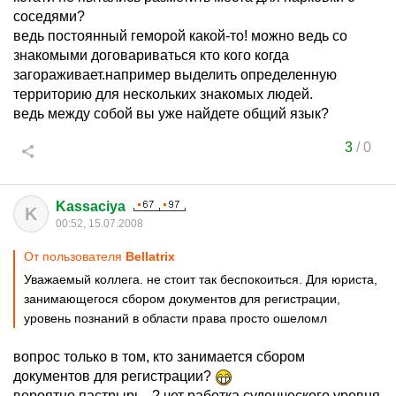
соседями?
ведь постоянный геморой какой-то! можно ведь со
знакомыми договариваться кто кого когда
загораживает.например выделить определенную
территорию для нескольких знакомых людей.
ведь между собой вы уже найдете общий язык?
3
/
0
Kassaciya
K
00:52, 15.07.2008
От пользователя
Bellatrix
Уважаемый коллега. не стоит так беспокоиться. Для юриста,
занимающегося сбором документов для регистрации,
уровень познаний в области права просто ошеломл
вопрос только в том, кто занимается сбором
документов для регистрации?
вероятно пастрырь...? чет работка суденческого уровня