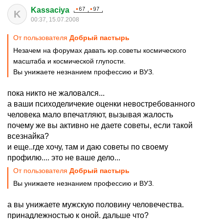
Kassaciya
K
00:37, 15.07.2008
От пользователя
Добрый пастырь
Незачем на форумах давать юр.советы космического
масштаба и космической глупости.
Вы унижаете незнанием профессию и ВУЗ.
пока никто не жаловался...
а ваши психоделичекие оценки невостребованного
человека мало впечатляют, вызывая жалость
почему же вы активно не даете советы, если такой
всезнайка?
и еще..где хочу, там и даю советы по своему
профилю.... это не ваше дело...
От пользователя
Добрый пастырь
Вы унижаете незнанием профессию и ВУЗ.
а вы унижаете мужскую половину человечества.
принадлежностью к оной. дальше что?