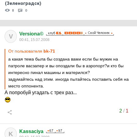
(Зеленоградск)
8
0
Versiona©
V
00:41, 15.07.2008
От пользователя
bk-71
а какая тема была бы создана вами если бы мужик на
патроле васзапер и вы опоздали бы в аэропорт?и кто бы
интересно пинал машины и матерился?
задумайтесь над этим. иногда пытайтесь поставить себя на
место оппонента.
А попробуй угадать с трех раз...
2
/
1
Kassaciya
K