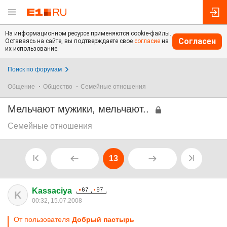
На информационном ресурсе применяются cookie-файлы.
Согласен
Оставаясь на сайте, вы подтверждаете свое
согласие
на
их использование.
Поиск по форумам
Общение
Общество
Семейные отношения
Мельчают мужики, мельчают..
Семейные отношения
13
Kassaciya
K
00:32, 15.07.2008
От пользователя
Добрый пастырь