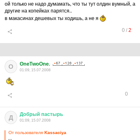
ой только не надо думамать, что ты тут олдин вумный, а
другие на копейках парятся..
в макасинах дешевых ты ходишь, а не я
0
/
2
OneTwoOne.
O
01:09, 15.07.2008
0
Добрый
пастырь
Д
01:09, 15.07.2008
От пользователя
Kassaciya