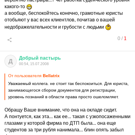
какого-то
а вообще, беспокойтесь конечно, грамотные юристы
отобъяют у вас всех клиентлов, почитав о вашей
недображелательности и грубости с людьми
0
/
1
Добрый
пастырь
Д
00:54, 15.07.2008
От пользователя
Bellatrix
Уважаемый коллега. не стоит так беспокоиться. Для юриста,
занимающегося сбором документов для регистрации,
уровень познаний в области права просто ошеломляет.
Обращу Ваше внимание, что она на окладе сидит.
А понтуется, как эта... как ее... такая с узкопосаженными
глазами у которой фирма по ДТП была... она еще
студентов за три рубля нанимала... блин опять забыл