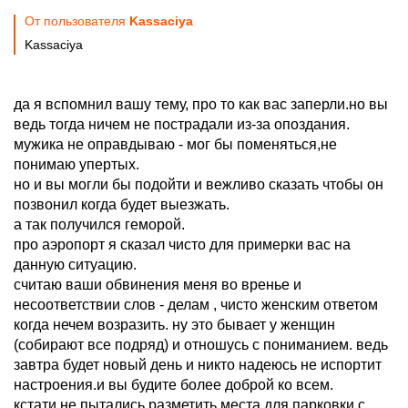
От пользователя
Kassaciya
Kassaciya
да я вспомнил вашу тему, про то как вас заперли.но вы
ведь тогда ничем не пострадали из-за опоздания.
мужика не оправдываю - мог бы поменяться,не
понимаю упертых.
но и вы могли бы подойти и вежливо сказать чтобы он
позвонил когда будет выезжать.
а так получился геморой.
про аэропорт я сказал чисто для примерки вас на
данную ситуацию.
считаю ваши обвинения меня во вренье и
несоответствии слов - делам , чисто женским ответом
когда нечем возразить. ну это бывает у женщин
(собирают все подряд) и отношусь с пониманием. ведь
завтра будет новый день и никто надеюсь не испортит
настроения.и вы будите более доброй ко всем.
кстати не пытались разметить места для парковки с