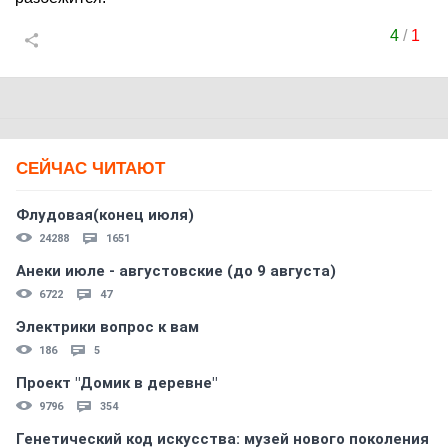
4
/
1
СЕЙЧАС ЧИТАЮТ
Флудовая(конец июля)
24288
1651
Анеки июле - августовские (до 9 августа)
6722
47
Электрики вопрос к вам
186
5
Проект "Домик в деревне"
9796
354
Генетический код искусства: музей нового поколения