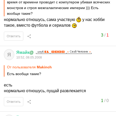
время от времени проводит с компутером убивая всяческих
монстров и строя межгалактические империи ))) Есть
вообще такие?
нормально отношусь, сама участвую
у нас хобби
такое, вместо футбола и сериалов
3
/
1
Ответить
Ямайк
@
Я
10:52, 08.05.2008
От пользователя
Makinch
Есть вообще такие?
есть
нормально отношусь, пущай развлекается
1
/
0
Ответить