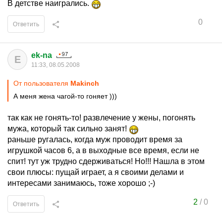
В детстве наигрались.
0
Ответить
ek-na
E
11:33, 08.05.2008
От пользователя
Makinch
А меня жена чагой-то гоняет )))
так как не гонять-то! развлечение у жены, погонять
мужа, который так сильно занят!
раньше ругалась, когда муж проводит время за
игрушкой часов 6, а в выходные все время, если не
спит! тут уж трудно сдерживаться! Но!!! Нашла в этом
свои плюсы: пущай играет, а я своими делами и
интересами занимаюсь, тоже хорошо ;-)
2
/
0
Ответить