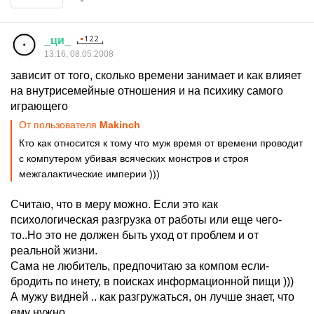
_
ци
_
13:16, 08.05.2008
зависит от того, сколько времени занимает и как влияет
на внутрисемейные отношения и на психику самого
играющего
От пользователя
Makinch
Кто как относится к тому что муж время от времени проводит
с компутером убивая всяческих монстров и строя
межгалактические империи )))
Считаю, что в меру можно. Если это как
психологическая разгрузка от работы или еще чего-
то..Но это не должен быть уход от проблем и от
реальной жизни.
Сама не любитель, предпочитаю за компом если-
бродить по инету, в поисках информационной пищи )))
А мужу видней .. как разгружаться, он лучше знает, что
ему нужно ...