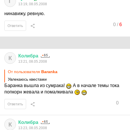
Г
13:19, 08.05.2008
нинавижу. ревную.
0
/
6
Ответить
Колибра
К
13:21, 08.05.2008
От пользователя
Baranka
Увлекаюсь квестами
Баранка вышла из сумрака!
А в начале темы тока
попкорн жевала и помалкивала
0
Ответить
Колибра
К
13:23, 08.05.2008