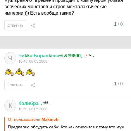
муж время от времени проводит с компутером убивая
всяческих монстров и строя межгалактические
империи ))) Есть вообще такие?
1
/
0
Ответить
Чи
kk
а
Боран
k
ена
® &#9800;
Ч
10:48, 08.05.2008
1
/
0
Ответить
Колибра
К
10:50, 08.05.2008
От пользователя
Makinch
Предлагаю обсудить сабж. Кто как относится к тому что муж