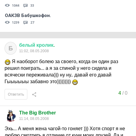
1044
33
ОАКЗВ Бабушкофон.
1239
27
белый
кролик
.
Б
11:02, 08.05.2008
Я наоборот болею за своего, когда он один раз
решил поиграть... а я за спиной у него сидела и
всячески переживала))) ну ну.. давай его давай
Гыыыыыы забавно это)))))))))
4
/
0
Ответить
The Big Brother
11:14, 08.05.2008
Эхь... А меня жена чагой-то гоняет ))) Хотя спорт я не
люблю смотреть в отличие от кучи моих друзей. Да и