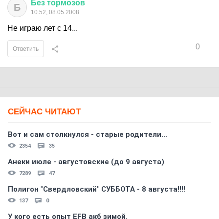
Без
тормозов
Б
10:52, 08.05.2008
Не играю лет с 14...
0
Ответить
СЕЙЧАС ЧИТАЮТ
Вот и сам столкнулся - старые родители...
2354
35
Анеки июле - августовские (до 9 августа)
7289
47
Полигон "Свердловский" СУББОТА - 8 августа!!!!
137
0
У кого есть опыт EFB акб зимой.