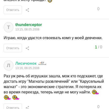
0
Ответить
thunderceptor
T
13:15, 08.05.2008
Играю, когда удастся отвоевать комп у моей девченки.
1
/
0
Ответить
Лисичонок
Л
13:16, 08.05.2008
Раз уж речь об игрушках зашла, мож кто подскажет, где
достать игру "Магнаты развлечений" или "Карусельный
магнат" - это экономические стратегии. Я потеряла их
во время переезда, теперь нигде не могу найти.
0
Ответить