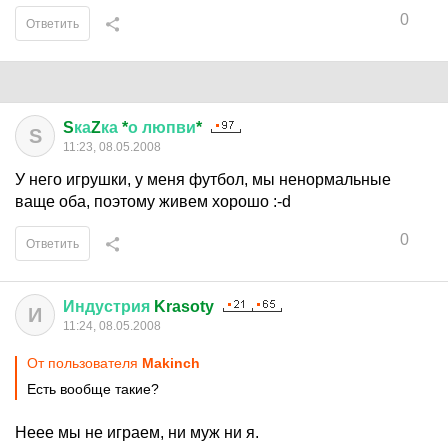
0
Ответить
S
ка
Z
ка
*
о
люпви
*
S
11:23, 08.05.2008
У него игрушки, у меня футбол, мы ненормальные
ваще оба, поэтому живем хорошо :-d
0
Ответить
Индустрия
Krasoty
И
11:24, 08.05.2008
От пользователя
Makinch
Есть вообще такие?
Неее мы не играем, ни муж ни я.