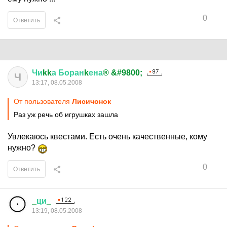
0
Ответить
Чи
kk
а
Боран
k
ена
® &#9800;
Ч
13:17, 08.05.2008
От пользователя
Лисичонок
Раз уж речь об игрушках зашла
Увлекаюсь квестами. Есть очень качественные, кому
нужно?
0
Ответить
_
ци
_
13:19, 08.05.2008