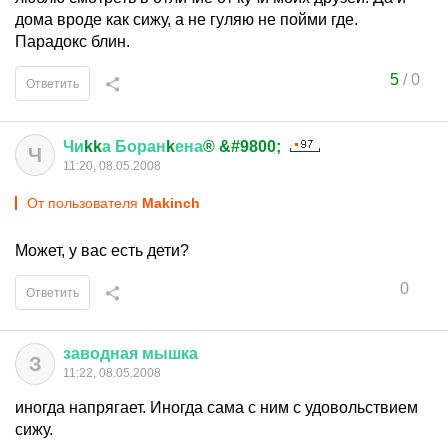
дома вроде как сижу, а не гуляю не пойми где.
Парадокс блин.
5
/
0
Ответить
Чи
kk
а
Боран
k
ена
® &#9800;
Ч
11:20, 08.05.2008
От пользователя
Makinch
Может, у вас есть дети?
0
Ответить
заводная
мышка
З
11:22, 08.05.2008
иногда напрягает. Иногда сама с ним с удовольствием
сижу.