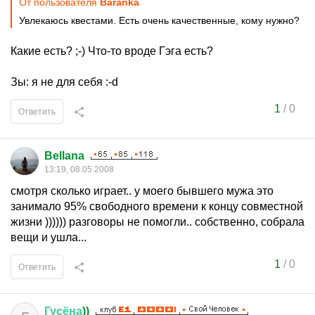
От пользователя
Baranka
Увлекаюсь квестами. Есть очень качественные, кому нужно?
Какие есть? ;-) Что-то вроде Гэга есть?
Зы: я не для себя :-d
1
/
0
Ответить
Bellana
13:19, 08.05.2008
смотря сколько играет.. у моего бывшего мужа это
занимало 95% свободного времени к концу совместной
жизни )))))) разговоры не помогли.. собственно, собрала
вещи и ушла...
1
/
0
Ответить
Гусёна
))