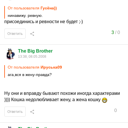
От пользователя
Гусёна))
нинавижу. ревную.
присоединись и ревности не будет ;-)
3
/
0
Ответить
The Big Brother
13:38, 08.05.2008
От пользователя
Ируська09
ага,вся в жену-правда?
Ну они и вправду бывают похожи иногда характерами
)))) Кошка недолюбливает жену, а жена кошку
0
Ответить