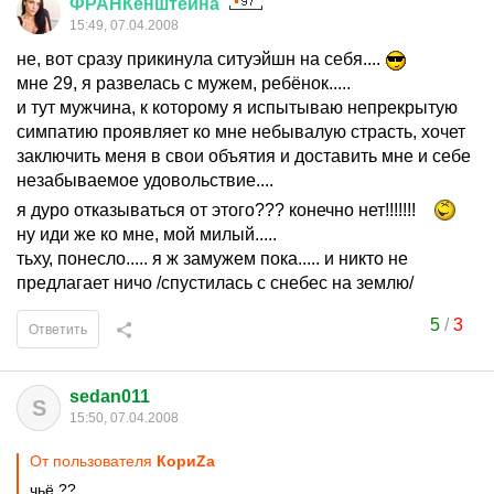
ФРАНКенштейна
15:49, 07.04.2008
не, вот сразу прикинула ситуэйшн на себя....
мне 29, я развелась с мужем, ребёнок.....
и тут мужчина, к которому я испытываю непрекрытую
симпатию проявляет ко мне небывалую страсть, хочет
заключить меня в свои объятия и доставить мне и себе
незабываемое удовольствие....
я дуро отказываться от этого??? конечно нет!!!!!!!
ну иди же ко мне, мой милый.....
тьху, понесло..... я ж замужем пока..... и никто не
предлагает ничо /спустилась с снебес на землю/
5
/
3
Ответить
sedan011
S
15:50, 07.04.2008
От пользователя
КориZа
чьё ??