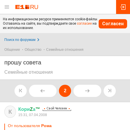
На информационном ресурсе применяются cookie-файлы.
Согласен
Оставаясь на сайте, вы подтверждаете свое
согласие
на
их использование.
Поиск по форумам
Общение
Общество
Семейные отношения
прошу совета
Семейные отношения
2
Кори
Z
а
™
К
15:31, 07.04.2008
От пользователя
Рома