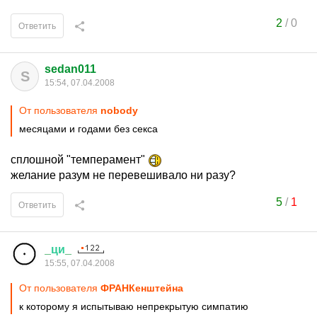
2
/
0
Ответить
sedan011
S
15:54, 07.04.2008
От пользователя
nobodу
месяцами и годами без секса
сплошной "темперамент"
желание разум не перевешивало ни разу?
5
/
1
Ответить
_
ци
_
15:55, 07.04.2008
От пользователя
ФРАНКенштейна
к которому я испытываю непрекрытую симпатию