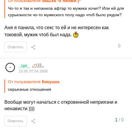
От пользователя
SкаZка *о люпви:)*
Чо-то я так и нипанила афтар то мужика хочит? Или ей для
сурьезности чо-то мужеского полу надо чтоб было рядом?
Аня я панила, что секс то ей и не интересен как
токовой, мужик чтоб был нада.
0
Ответить
_
ци
_
15:39, 07.04.2008
От пользователя
Бякушка
серьезные отношения
Вообще могут начаться с откровенной неприязни и
ненависти ))))
1
/
0
Ответить