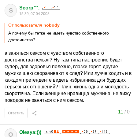
Scorp™.
S
15:39, 07.04.2008
От пользователя
nobodу
А почему бы тетке не иметь чувство собственного
достоинства?
а заняться сексом с чувством собственного
достоинства нельзя? Ну там типа настроение будет
супер, для здоровья полезно, глазки горят, другие
мужики шею сворачивают в след? Или лучче ходить и в
каждом претенденте видеть избранника для будущих
серьезных отношений? Плин, жизнь одна и молодость
скоротечна. Если женщине нравицца мужчина, не вижу
поводов не заняться с ним сексом.
11
/
0
Ответить
Olesya:)))
O