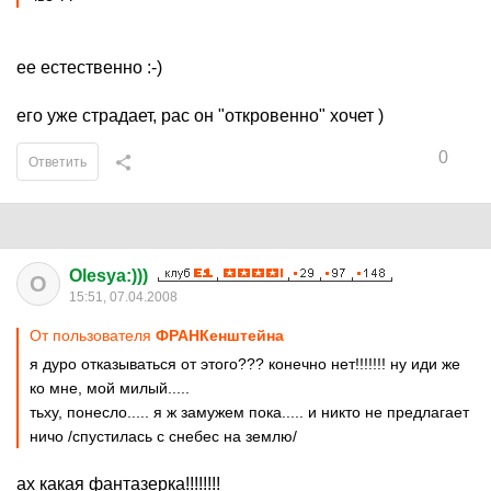
ее естественно :-)
его уже страдает, рас он "откровенно" хочет )
0
Ответить
Olesya:)))
O
15:51, 07.04.2008
От пользователя
ФРАНКенштейна
я дуро отказываться от этого??? конечно нет!!!!!!! ну иди же
ко мне, мой милый.....
тьху, понесло..... я ж замужем пока..... и никто не предлагает
ничо /спустилась с снебес на землю/
ах какая фантазерка!!!!!!!!