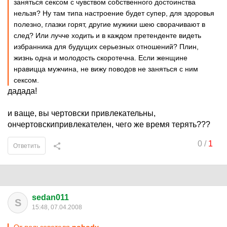
заняться сексом с чувством собственного достоинства
нельзя? Ну там типа настроение будет супер, для здоровья
полезно, глазки горят, другие мужики шею сворачивают в
след? Или лучче ходить и в каждом претенденте видеть
избранника для будущих серьезных отношений? Плин,
жизнь одна и молодость скоротечна. Если женщине
нравицца мужчина, не вижу поводов не заняться с ним
сексом.
дадада!
и ваще, вы чертовски привлекательны,
ончертовскипривлекателен, чего же время терять???
0
/
1
Ответить
sedan011
S
15:48, 07.04.2008