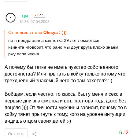
_
ци
_
15:33, 07.04.2008
От пользователя
Olesya :-)))
не я представила как тетка 29 лет ломаеться
изините иговорит, что рано мы друг друга плохо знаем.
ржу если чесна
А почему бы тетке не иметь чувство собственного
достоинства? Или прыгать в койку только потому что
трехдневный знакомый чего-то там захотел? :-)
Вобщем, если честно, то каюсь, был у меня и секс в
первые дни знакомства и вот...полтора года даже без
поцеля )))) От личности мужчины зависит, почему-то в
койку тянет прыгнуть к тому, кого на уровне интуиции
видишь отцом своих детей :-)
6
/
2
Ответить