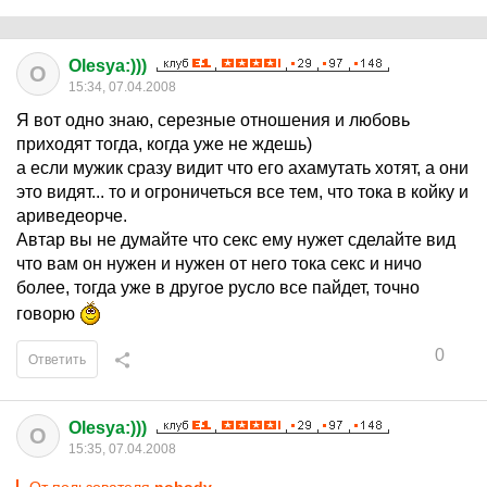
Olesya:)))
O
15:34, 07.04.2008
Я вот одно знаю, серезные отношения и любовь
приходят тогда, когда уже не ждешь)
а если мужик сразу видит что его ахамутать хотят, а они
это видят... то и огроничеться все тем, что тока в койку и
ариведеорче.
Автар вы не думайте что секс ему нужет сделайте вид
что вам он нужен и нужен от него тока секс и ничо
более, тогда уже в другое русло все пайдет, точно
говорю
0
Ответить
Olesya:)))
O
15:35, 07.04.2008