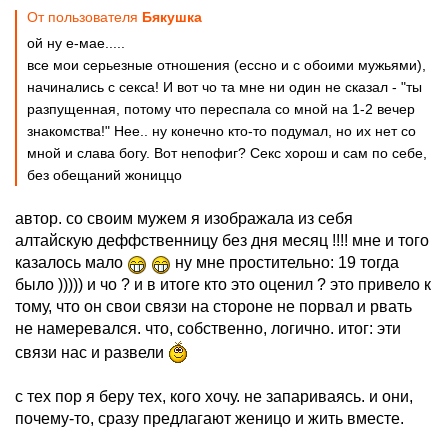
От пользователя
Бякушка
ой ну е-мае.....
все мои серьезные отношения (ессно и с обоими мужьями),
начинались с секса! И вот чо та мне ни один не сказал - "ты
разпущенная, потому что переспала со мной на 1-2 вечер
знакомства!" Нее.. ну конечно кто-то подумал, но их нет со
мной и слава богу. Вот непофиг? Секс хорош и сам по себе,
без обещаний жониццо
автор. со своим мужем я изображала из себя
алтайскую деффственницу без дня месяц !!!! мне и того
казалось мало
ну мне простительно: 19 тогда
было ))))) и чо ? и в итоге кто это оценил ? это привело к
тому, что он свои связи на стороне не порвал и рвать
не намеревался. что, собственно, логично. итог: эти
связи нас и развели
с тех пор я беру тех, кого хочу. не запариваясь. и они,
почему-то, сразу предлагают женицо и жить вместе.