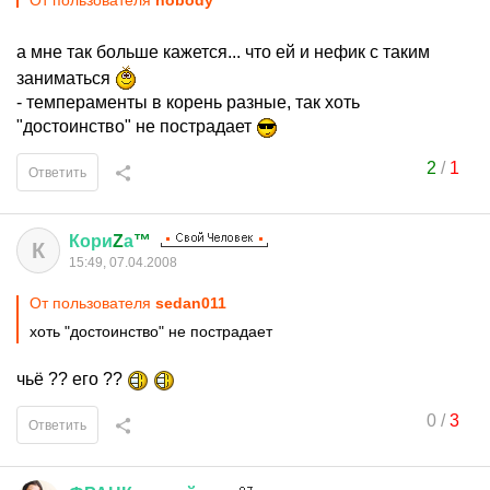
От пользователя
nobodу
а мне так больше кажется... что ей и нефик с таким
заниматься
- темпераменты в корень разные, так хоть
"достоинство" не пострадает
2
/
1
Ответить
Кори
Z
а
™
К
15:49, 07.04.2008
От пользователя
sedan011
хоть "достоинство" не пострадает
чьё ?? его ??
0
/
3
Ответить