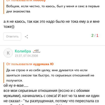
От пользователя
nobodу
Вобщем, если честно, то каюсь, был у меня и секс в первые
дни знакомства
а я не каюсь, так как это надо было не тока ему а и мне
тоже))
2
/
1
Ответить
Колибра
К
15:37, 07.04.2008
От пользователя
кудряшка Ю
Да не строю я из себя целку, мне думается что если
заняться сексом так быстро, то серьезных отношений не
получится.
ой ну е-мае.....
все мои серьезные отношения (ессно и с обоими
мужьями), начинались с секса! И вот чо та мне ни один
не сказал - "ты разпущенная, потому что переспала со