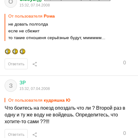
O
15:32, 07.04.2008
От пользователя
Рома
не довать полголда
есле не сбежит
то такие отношеня серьёзные будут, мммммм...
0
Ответить
ЗР
З
15:32, 07.04.2008
От пользователя
кудряшка Ю
Что боитесь на поезд опоздать что ли ? Второй раз в
одну и ту же воду не войдешь. Определитесь, что
хотите-то сами ??!!!
0
Ответить