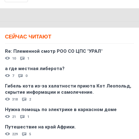
СЕЙЧАС ЧИТАЮТ
Re: Племеннoй смoтр РOO CO ЦПС "УРАЛ"
10
1
а где местная либерота?
7
0
Гибель кота из-за халатности приюта Кот Леопольд,
скрытиe информации и самолечение.
318
2
Нужна помощь по электрике в каркасном доме
21
1
Путешествие на край Африки.
229
5