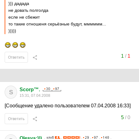
))) дадада
не довать полголда
есле не сбежит
то такие отношеня серьёзные будут, мммммм...
)))))
1
/
1
Ответить
Scorp™.
S
15:31, 07.04.2008
[Сообщение удалено пользователем 07.04.2008 16:33]
5
/
0
Ответить
Olesya:)))