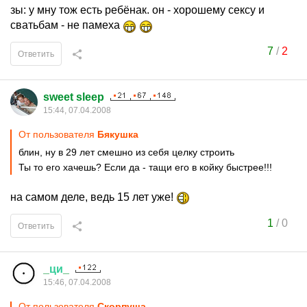
зы: у мну тож есть ребёнак. он - хорошему сексу и
сватьбам - не памеха
7
/
2
Ответить
sweet sleep
15:44, 07.04.2008
От пользователя
Бякушка
блин, ну в 29 лет смешно из себя целку строить
Ты то его хачешь? Если да - тащи его в койку быстрее!!!
на самом деле, ведь 15 лет уже!
1
/
0
Ответить
_
ци
_
15:46, 07.04.2008
От пользователя
Скорпуша .