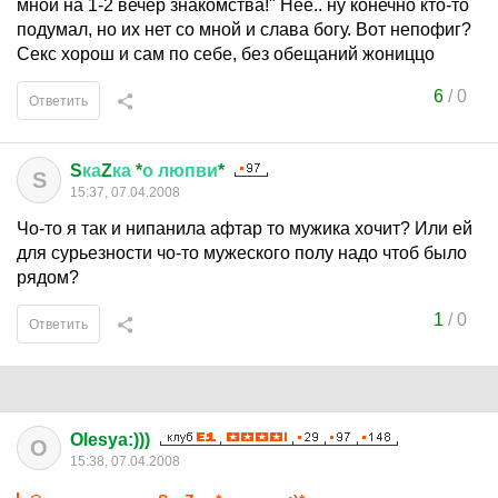
мной на 1-2 вечер знакомства!" Нее.. ну конечно кто-то
подумал, но их нет со мной и слава богу. Вот непофиг?
Секс хорош и сам по себе, без обещаний жониццо
6
/
0
Ответить
S
ка
Z
ка
*
о
люпви
*
S
15:37, 07.04.2008
Чо-то я так и нипанила афтар то мужика хочит? Или ей
для сурьезности чо-то мужеского полу надо чтоб было
рядом?
1
/
0
Ответить
Olesya:)))
O
15:38, 07.04.2008