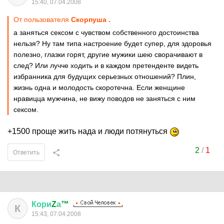
15:40, 07.04.2008
От пользователя
Скорпуша .
а заняться сексом с чувством собственного достоинства
нельзя? Ну там типа настроение будет супер, для здоровья
полезно, глазки горят, другие мужики шею сворачивают в
след? Или лучче ходить и в каждом претенденте видеть
избранника для будущих серьезных отношений? Плин,
жизнь одна и молодость скоротечна. Если женщине
нравицца мужчина, не вижу поводов не заняться с ним
сексом.
+1500 проще жить нада и люди потянуться
2
/
1
Ответить
Кори
Z
а
™
К
15:43, 07.04.2008