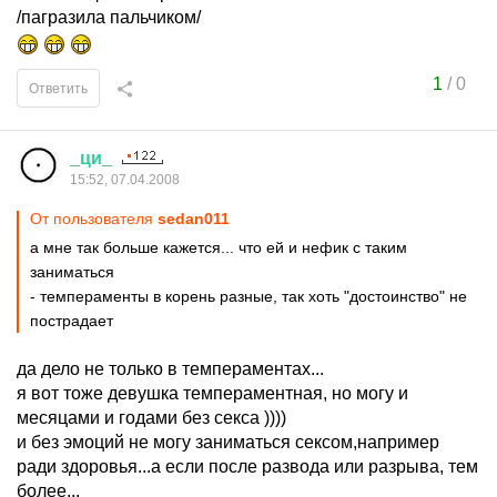
/пагразила пальчиком/
1
/
0
Ответить
_
ци
_
15:52, 07.04.2008
От пользователя
sedan011
а мне так больше кажется... что ей и нефик с таким
заниматься
- темпераменты в корень разные, так хоть "достоинство" не
пострадает
да дело не только в темпераментах...
я вот тоже девушка темпераментная, но могу и
месяцами и годами без секса ))))
и без эмоций не могу заниматься сексом,например
ради здоровья...а если после развода или разрыва, тем
более...