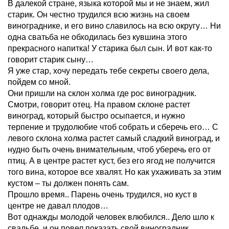
В далекой стране, языка которой мы и не знаем, жил
старик. Он честно трудился всю жизнь на своем
винограднике, и его вино славилось на всю округу… Ни
одна сватьба не обходилась без кувшина этого
прекрасного напитка! У старика был сын. И вот как-то
говорит старик сыну…
Я уже стар, хочу передать тебе секреты своего дела,
пойдем со мной.
Они пришли на склон холма где рос виноградник.
Смотри, говорит отец. На правом склоне растет
виноград, который быстро осыпается, и нужно
терпение и трудолюбие чтоб собрать и сберечь его… С
левого склона холма растет самый сладкий виноград, и
нудно быть очень внимательным, чтоб уберечь его от
птиц. А в центре растет куст, без его ягод не получится
того вина, которое все хвалят. Но как ухаживать за этим
кустом – ты должен понять сам.
Прошло время.. Парень очень трудился, но куст в
центре не давал плодов…
Вот однажды молодой человек влюбился.. Дело шло к
свадьбе, и он повел показать свой виноградник