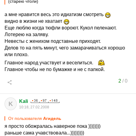
(старею чтоли)
а мне нравится весь это идиатизм смотреть
видно в жизни не хватает
Еще люблю когда тюфли вороют. Кукол пеленают.
Лотерею на заляву.
Невесты с женихом подставные приходят.
Делов то на пять минут, чего замарачиваться хорошо
или плохо.
Главное народ участвует и веселиться.
Главное чтобы не по бумажке и не с папкой.
2
/
0
Kali
K
10:18, 27.02.2008
От пользователя
Агидель
я просто обожралась наверное пока ))))))))
раньше сама учавствовала...)))))))))