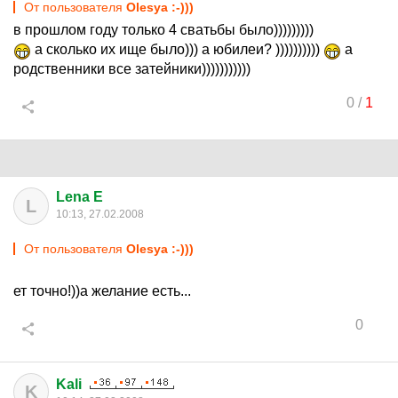
От пользователя
Olesya :-)))
в прошлом году только 4 сватьбы было)))))))))
а сколько их ище было))) а юбилеи? ))))))))))
а
родственники все затейники)))))))))))
0
/
1
Lena E
L
10:13, 27.02.2008
От пользователя
Olesya :-)))
ет точно!))а желание есть...
0
Kali
K