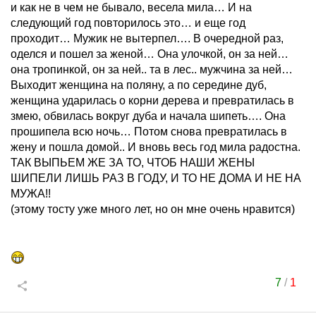
и как не в чем не бывало, весела мила… И на
следующий год повторилось это… и еще год
проходит… Мужик не вытерпел…. В очередной раз,
оделся и пошел за женой… Она улочкой, он за ней…
она тропинкой, он за ней.. та в лес.. мужчина за ней…
Выходит женщина на поляну, а по середине дуб,
женщина ударилась о корни дерева и превратилась в
змею, обвилась вокруг дуба и начала шипеть…. Она
прошипела всю ночь… Потом снова превратилась в
жену и пошла домой.. И вновь весь год мила радостна.
ТАК ВЫПЬЕМ ЖЕ ЗА ТО, ЧТОБ НАШИ ЖЕНЫ
ШИПЕЛИ ЛИШЬ РАЗ В ГОДУ, И ТО НЕ ДОМА И НЕ НА
МУЖА!!
(этому тосту уже много лет, но он мне очень нравится)
7
/
1