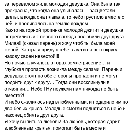
за перевалом жила молодая девушка. Она была так
прекрасна, что когда она улыбалась – расцветали
цветы, а когда она плакала, то небо грустило вместе с
ней, и проливалось на землю дождем…
Как-то на горной тропинке молодой джигит и девушка
встретились и с первого взгляда полюбили друг друга.
Милая!! (сказал парень) я хочу чтоб ты была моей
женой. Завтра я приду к тебе в аул и на всю округу
назову своей невестой!!!
Но ночью случилось в горах землетрясение… и
глубокая пропасть возникла между селами. Парень и
девушка стоят по обе стороны пропасти и не могут
подойти друг к другу… Тогда они воскликнули в
отчаянии… Небо!! Ну неужели нам никогда не быть
вместе?!
И небо сжалилось над влюбленными, и подарило им по
два белых крыла. Молодые смогли подняться в небо и
наконец обнять друг друга.
Я хочу выпить за любовь! За любовь, которая дарит
влюбленным крылья, помогает быть вместе и