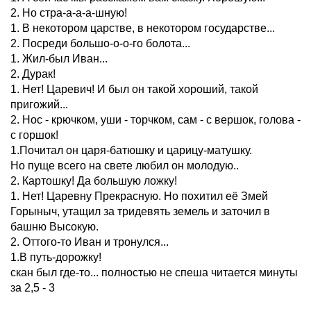
2. Но стра-а-а-а-шную!
1. В некотором царстве, в некотором государстве...
2. Посреди большо-о-о-го болота...
1. Жил-был Иван...
2. Дурак!
1. Нет! Царевич! И был он такой хороший, такой
пригожий...
2. Нос - крючком, уши - торчком, сам - с вершок, голова -
с горшок!
1.Почитал он царя-батюшку и царицу-матушку.
Но пуще всего на свете любил он молодую..
2. Картошку! Да большую ложку!
1. Нет! Царевну Прекрасную. Но похитил её Змей
Горыныч, утащил за тридевять земель и заточил в
башню Высокую.
2. Оттого-то Иван и тронулся...
1.В путь-дорожку!
скан был где-то... полностью не спеша читается минуты
за 2,5 - 3