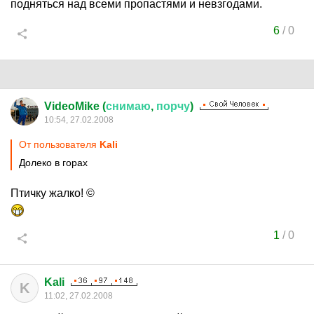
подняться над всеми пропастями и невзгодами.
6
/
0
VideoMike (
снимаю
,
порчу
)
10:54, 27.02.2008
От пользователя
Kali
Долеко в горах
Птичку жалко! ©
1
/
0
Kali
K
11:02, 27.02.2008