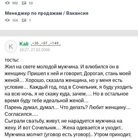
902
53
Менеджер по продажам / Вакансия
154
1
Kali
K
10:27, 27.02.2008
тосты:
Жил на свете молодой мужчина. И влюбился он в
женщину. Пришел к ней и говорит, Дорогая, стань моей
женой… Хорошо, сказала женщина, но у меня есть
условие… Каждый год, под в Сочельник, я буду уходить
на всю ночь, я не скажу куда, зачем…. Но в остальное
время буду тебе идеальной женой…
Парень думал, думал… Что делать? Любит женщину…
Согласился….
Сыграли сватьбу, живут, не нарадуется мужчина на
жену. И вот Сочельник… Жена одевается и уходит..
Мужчина молчит (уговор есть уговор).. Утром приходит,