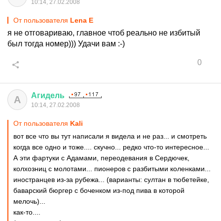
10:14, 27.02.2008
От пользователя
Lena E
я не отговариваю, главное чтоб реально не избитый
был тогда номер))) Удачи вам :-)
0
Агидель
А
10:14, 27.02.2008
От пользователя
Kali
вот все что вы тут написали я видела и не раз... и смотреть
когда все одно и тоже.... скучно... редко что-то интересное...
А эти фартуки с Адамами, переодевания в Сердючек,
колхозниц с молотами... пионеров с разбитыми коленками...
иностранцев из-за рубежа... (варианты: султан в тюбетейке,
баварский бюргер с боченком из-под пива в которой
мелочь)...
как-то....