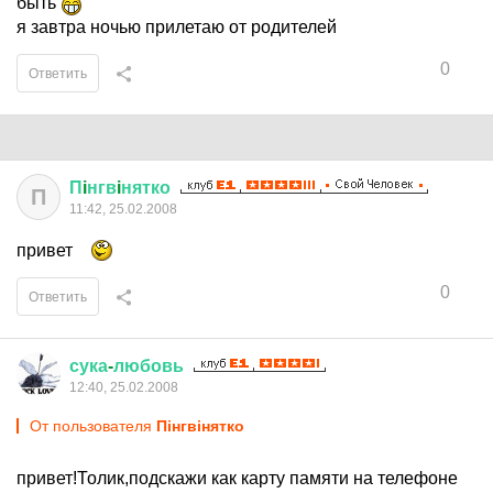
быть
я завтра ночью прилетаю от родителей
0
Ответить
П
i
нгв
i
нятко
П
11:42, 25.02.2008
привет
0
Ответить
сука
-
любовь
12:40, 25.02.2008
От пользователя
Пiнгвiнятко
привет!Толик,подскажи как карту памяти на телефоне