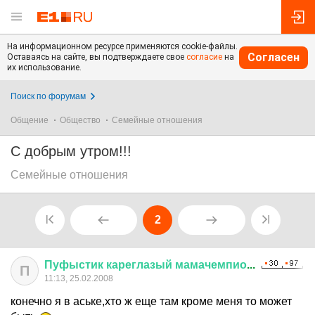
На информационном ресурсе применяются cookie-файлы.
Согласен
Оставаясь на сайте, вы подтверждаете свое
согласие
на
их использование.
Поиск по форумам
Общение
Общество
Семейные отношения
С добрым утром!!!
Семейные отношения
2
Пуфыстик
кареглазый
мамачемпио
...
П
11:13, 25.02.2008
конечно я в аське,хто ж еще там кроме меня то может