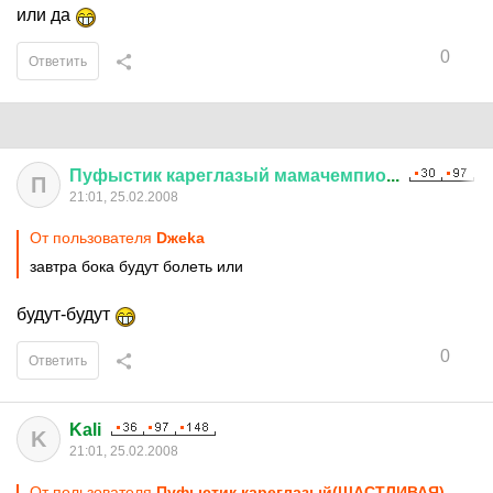
или да
0
Ответить
Пуфыстик
кареглазый
мамачемпио
...
П
21:01, 25.02.2008
От пользователя
Dжеkа
завтра бока будут болеть или
будут-будут
0
Ответить
Kali
K
21:01, 25.02.2008
От пользователя
Пуфыстик кареглазый(ЩАСТЛИВАЯ)