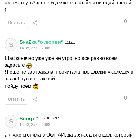
форматнуть?чет не удаляються файлы ни одой прогой:-
(
0
Ответить
S
ка
Z
ка
*
о
люпви
*
S
14:35, 25.02.2008
Щас конечно уже уже не утро, но все равно всем
здрасьте
Я еще не завтракала, прочитала про джекину селедку и
захлебнулась слюной...
пойду поем
0
Ответить
Scorp™.
S
14:43, 25.02.2008
а я уже сгоняла в ОблГАИ, да зря-седня отдел, который