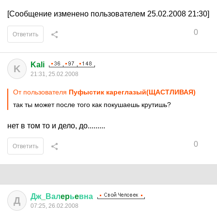
[Сообщение изменено пользователем 25.02.2008 21:30]
0
Ответить
Kali
K
21:31, 25.02.2008
От пользователя
Пуфыстик кареглазый(ЩАСТЛИВАЯ)
так ты может после того как покушаешь крутишь?
нет в том то и дело, до.........
0
Ответить
Дж
_
Вал
ep
ь
e
вна
Д
07:25, 26.02.2008