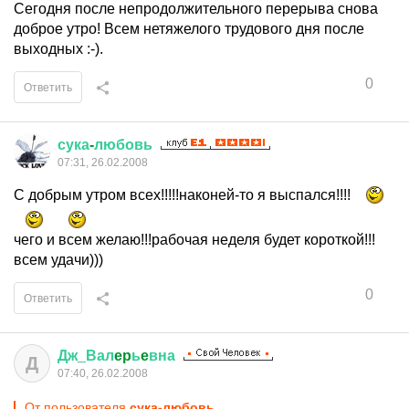
Сегодня после непродолжительного перерыва снова
доброе утро! Всем нетяжелого трудового дня после
выходных :-).
0
Ответить
сука
-
любовь
07:31, 26.02.2008
С добрым утром всех!!!!!наконей-то я выспался!!!!
чего и всем желаю!!!рабочая неделя будет короткой!!!
всем удачи)))
0
Ответить
Дж
_
Вал
ep
ь
e
вна
Д
07:40, 26.02.2008
От пользователя
сука-любовь