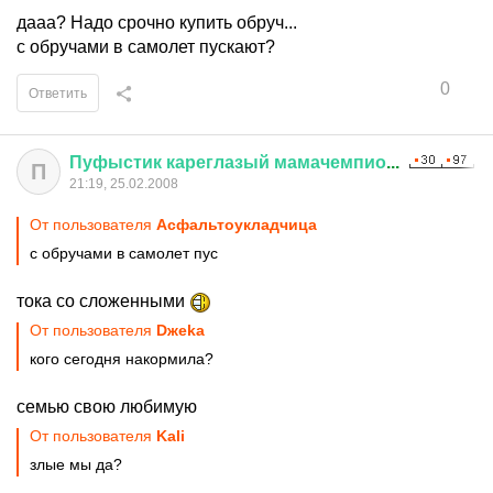
дааа? Надо срочно купить обруч...
с обручами в самолет пускают?
0
Ответить
Пуфыстик
кареглазый
мамачемпио
...
П
21:19, 25.02.2008
От пользователя
Асфальтоукладчица
с обручами в самолет пус
тока со сложенными
От пользователя
Dжеkа
кого сегодня накормила?
семью свою любимую
От пользователя
Kali
злые мы да?