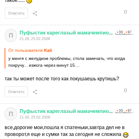
такое......
0
Ответить
Пуфыстик
кареглазый
мамачемпио
...
П
21:28, 25.02.2008
От пользователя
Kali
у менгя с желудком проблемы, стола замечать, что когда
покручу... изжога через минут 15....
так ты может после того как покушаешь крутишь?
0
Ответить
Пуфыстик
кареглазый
мамачемпио
...
П
21:30, 25.02.2008
все,дорогие мои,пошла я спатеньки,завтра дел не в
проворот,я еще и сумки так за сегодня не сложила