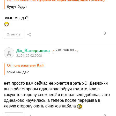
будут-будут
злые мы да?
0
Ответить
Дж
_
Вал
ep
ь
e
вна
Д
21:04, 25.02.2008
От пользователя
Kali
злые мы да?
нет, просто вам сейчас не хочется врать :-D. Девчонки
вы в обе стороны одинаково обруч крутите, или в
какую-то сторону сложнее? я вот раньеш добилась что
одинаково научилась, а теперь после перерыва в
левую сторону опять синяков набила
0