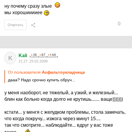
ну почему сразу злые
мы хорошииииее
0
Ответить
Kali
K
21:27, 25.02.2008
От пользователя
Асфальтоукладчица
дааа? Надо срочно купить обруч...
у меня наоборот, не тяжелый, а узкий, и железный...
блин как больно когда долго не крутишь....... ваще)))))))
кстати... у менгя с желудком проблемы, стола замечать,
что когда покручу... изжога через минут 15....
так что смотрите... наблюдайте... вдруг у вас тоже