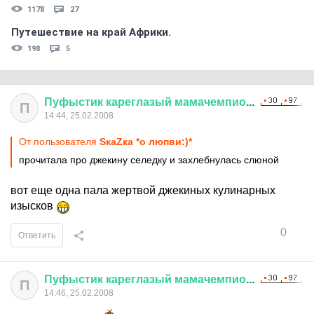
1178
27
Путешествие на край Африки.
198
5
Пуфыстик
кареглазый
мамачемпио
...
П
14:44, 25.02.2008
От пользователя
SкаZка *о люпви:)*
прочитала про джекину селедку и захлебнулась слюной
вот еще одна пала жертвой джекиных кулинарных
изысков
0
Ответить
Пуфыстик
кареглазый
мамачемпио
...
П
14:46, 25.02.2008