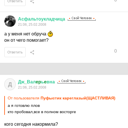
Ответить
Асфальтоукладчица
21:06, 25.02.2008
а у меня нет обруча
он от чего помогает?
0
Ответить
Дж
_
Вал
ep
ь
e
вна
Д
21:06, 25.02.2008
От пользователя
Пуфыстик кареглазый(ЩАСТЛИВАЯ)
а я готовлю плов
кто пробовал,все в полном восторге
кого сегодня накормила?