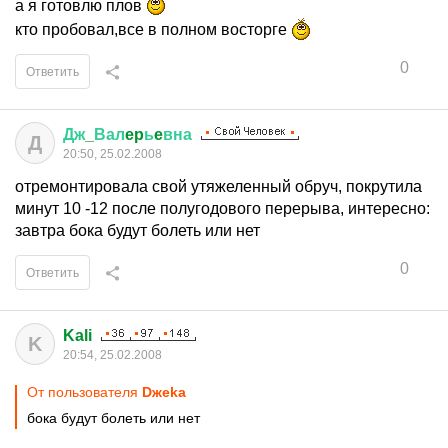
а я готовлю плов
кто пробовал,все в полном восторге
0
Ответить
Дж
_
Вал
ep
ь
e
вна
Д
20:50, 25.02.2008
отремонтировала свой утяжеленный обруч, покрутила
минут 10 -12 после полугодового перерыва, интересно:
завтра бока будут болеть или нет
0
Ответить
Kali
K
20:54, 25.02.2008
От пользователя
Dжеkа
бока будут болеть или нет