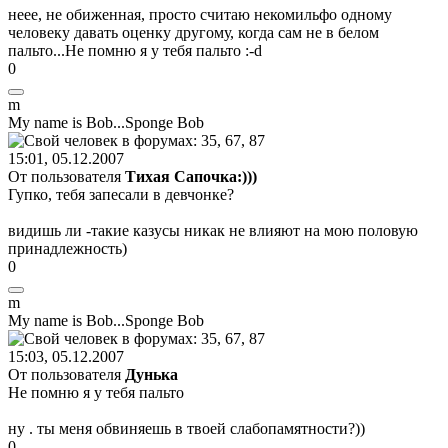
неее, не обиженная, просто считаю некомильфо одному
человеку давать оценку другому, когда сам не в белом
пальто...Не помню я у тебя пальто :-d
0
m
My name is Bob...Sponge Bob
15:01, 05.12.2007
От пользователя
Тихая Сапочка:)))
Гупко, тебя запесали в девчонке?
видишь ли -такие казусы никак не влияют на мою половую
принадлежность)
0
m
My name is Bob...Sponge Bob
15:03, 05.12.2007
От пользователя
Дунька
Не помню я у тебя пальто
ну . ты меня обвиняешь в твоей слабопамятности?))
0