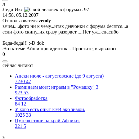
л
Леди
Икс
14:58, 05.12.2007
От пользователя
zemly
зачем....фото ни к чему...итак девчонки с форума бесятся...а
если фото скину..их сразу разорвет.....Нет уж...спасибо
Беда-беда!!!
:-D
:lol:
Это к теме Айши про идиоток... Простите, вырвалось
0
сейчас читают
Анеки июле - августовские (до 9 августа)
7230
47
Разминаем мозг: играем в "Ромашку" 3
923
53
Фотообработка
84
12
У кого есть опыт EFB акб зимой.
1025
33
Путешествие на край Африки.
221
5
z