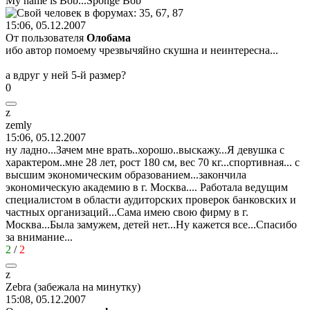
My name is Bob...Sponge Bob
15:06, 05.12.2007
От пользователя
Олобама
ибо автор помоему чрезвычяйно скушна и неинтересна...
а вдруг у ней 5-й размер?
0
z
zemly
15:06, 05.12.2007
ну ладно...Зачем мне врать..хорошо..выскажу...Я девушка с
характером..мне 28 лет, рост 180 см, вес 70 кг...спортивная... с
высшим экономическим образованием...закончила
экономическую академию в г. Москва.... Работала ведущим
специалистом в области аудиторских проверок банковских и
частных организаций...Сама имею свою фирму в г.
Москва...Была замужем, детей нет...Ну кажется все...Спасибо
за внимание...
2
/
2
z
Zebra (
забежала
на
минутку
)
15:08, 05.12.2007