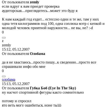
От пользователя
zemly
если вдруг к вам приедет проверка
аудиторская....приглядитесь...может это буду я
К нам каждый год ездит... естессно одни и те же, там у них
одна тетя килограммов под 100, одна соплюха мэтр с кепкой и
молодой человек приятной наружности... не вы, не? :-d
0
z
zemly
15:12, 05.12.2007
От пользователя
Олобама
да я не хвастаюсь...просто пишу...к сведению...просто все
спрашивали инфо обо мне
0
олобама
15:13, 05.12.2007
От пользователя
Губка Боб (Eye In The Sky)
ну насчот спортивной фегуры както сомнительно
потому и спросил
ято веть могу ошибиться, ноне ты)))