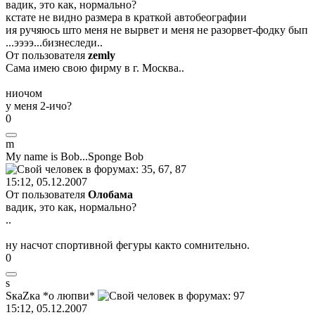
вадик, это как, нормально?
кстате не видно размера в краткой автобеографии
ия ручяюсь што меня не вырвет и меня не разорвет-фодку бып
...ээээ...бизнеследи..
От пользователя
zemly
Сама имею свою фирму в г. Москва..
ниочом
у меня 2-ичо?
0
m
My name is Bob...Sponge Bob
15:12, 05.12.2007
От пользователя
Олобама
вадик, это как, нормально?
..
ну насчот спортивной фегуры както сомнительно.
0
s
S
ка
Z
ка
*
о
люпви
*
15:12, 05.12.2007