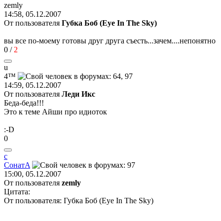
zemly
14:58, 05.12.2007
От пользователя
Губка Боб (Eye In The Sky)
вы все по-моему готовы друг друга съесть...зачем....непонятно
0
/
2
u
4™
14:59, 05.12.2007
От пользователя
Леди Икс
Беда-беда!!!
Это к теме Айши про идиоток
:-D
0
с
Сонат
A
15:00, 05.12.2007
От пользователя
zemly
Цитата:
От пользователя: Губка Боб (Eye In The Sky)