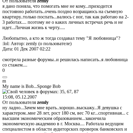
От пользователя
zemly
я дано поняла, что помогать мне не кому...приходится
постоянно работать..очень поздно возращаюсь на съемную
квартиру..только поспать...валюсь с ног, так как работаю на 2-
3 работах.... поэтому не о каких личных встречах речь и не
идет...Личная жизнь к черту.....
Любопытно, а кто ж тогда создавал тему "Я любовница"?
:lol:
Автор: zemly (о пользователе)
Дата: 01 Дек 2007 02:22
смотрела разные форумы..и решилась написать..я любовница
со стажем....
0
m
My name is Bob...Sponge Bob
15:08, 05.12.2007
От пользователя
zemly
ну ладно...Зачем мне врать..хорошо..выскажу...Я девушка с
характером..мне 28 лет, рост 180 см, вес 70 кг...спортивная... с
высшим экономическим образованием...закончила
экономическую академию в г. Москва.... Работала ведущим
специалистом в области аудиторских проверок банковских и