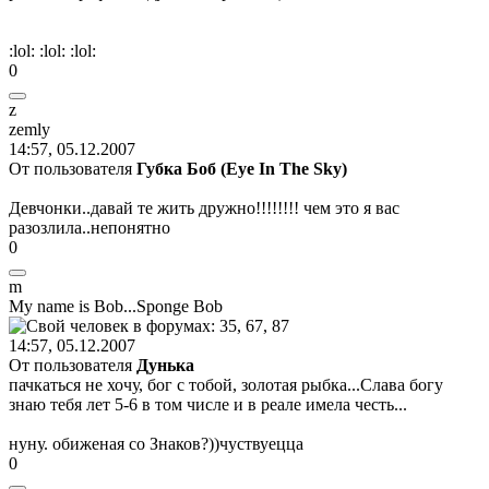
:lol:
:lol:
:lol:
0
z
zemly
14:57, 05.12.2007
От пользователя
Губка Боб (Eye In The Sky)
Девчонки..давай те жить дружно!!!!!!!! чем это я вас
разозлила..непонятно
0
m
My name is Bob...Sponge Bob
14:57, 05.12.2007
От пользователя
Дунька
пачкаться не хочу, бог с тобой, золотая рыбка...Слава богу
знаю тебя лет 5-6 в том числе и в реале имела честь...
нуну. обиженая со Знаков?))чуствуецца
0