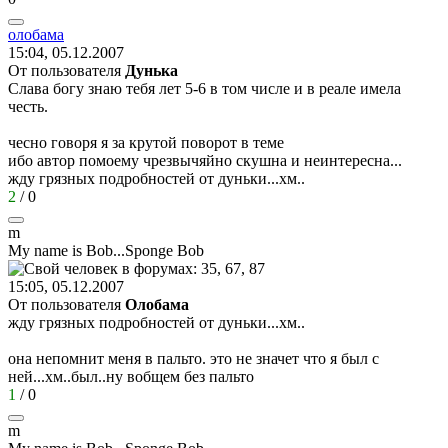
олобама
15:04, 05.12.2007
От пользователя
Дунька
Слава богу знаю тебя лет 5-6 в том числе и в реале имела
честь.
чесно говоря я за крутой поворот в теме
ибо автор помоему чрезвычяйно скушна и неинтересна...
жду грязных подробностей от дуньки...хм..
2
/
0
m
My name is Bob...Sponge Bob
15:05, 05.12.2007
От пользователя
Олобама
жду грязных подробностей от дуньки...хм..
она непомнит меня в пальто. это не значет что я был с
ней...хм..был..ну вобщем без пальто
1
/
0
m