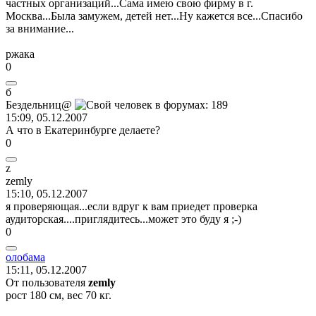
частных организаций...Сама имею свою фирму в г.
Москва...Была замужем, детей нет...Ну кажется все...Спасибо
за внимание...
ржака
0
б
Бездельниц
@
15:09, 05.12.2007
А что в Екатеринбурге делаете?
0
z
zemly
15:10, 05.12.2007
я проверяющая...если вдруг к вам приедет проверка
аудиторская....приглядитесь...может это буду я
;-)
0
олобама
15:11, 05.12.2007
От пользователя
zemly
рост 180 см, вес 70 кг.