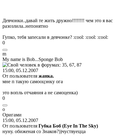
Девчонки..давай те жить дружно!!!!!!!! чем это я вас
разозлила..непонятно
Гупко, тебя запесали в девчонке?
:cool:
:cool:
:cool:
0
m
My name is Bob...Sponge Bob
15:00, 05.12.2007
От пользователя
жанка.
мне п такую самооцэнку ога
это вопль отчаяния а не самоценка)
0
o
O
ригами
15:00, 05.12.2007
От пользователя
Губка Боб (Eye In The Sky)
нуну. обиженая со Знаков?))чуствуецца