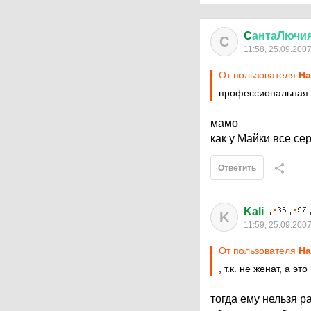
C
антаЛючи
C
11:58, 25.09.200
От пользователя
Ha
профессиональная 
мамо
как у Майки все серь
Ответить
Kali
K
11:59, 25.09.200
От пользователя
Ha
, т.к. не женат, а э
тогда ему нельзя раз