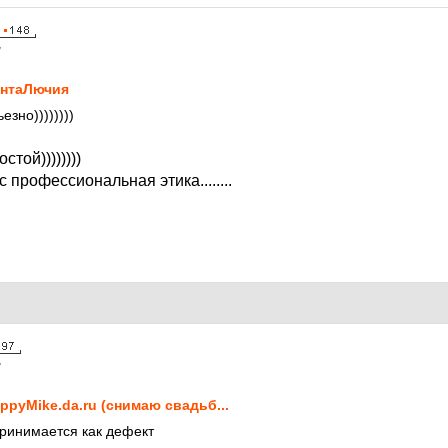
7
нтаЛючия
езно))))))))
стой))))))))
 профессиональная этика........
7
ppyMike.da.ru (снимаю свадьб...
принимается как дефект