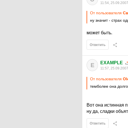
11:54, 25.09.200
От пользователя
Св
ну значит - страх о
может быть.
Ответить
EXAMPLE
E
11:57, 25.09.200
От пользователя
Ol
темболее она долго
Вот она истинная п
ну да, сладки объя
Ответить