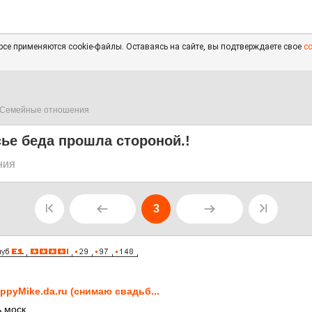
се применяются cookie-файлы. Оставаясь на сайте, вы подтверждаете свое
с
Семейные отношения
сье беда прошла стороной.!
ния
3
7
ppyMike.da.ru (снимаю свадьб...
 моск.