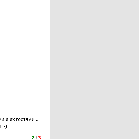
 и их гостями...
:-)
2
/
3