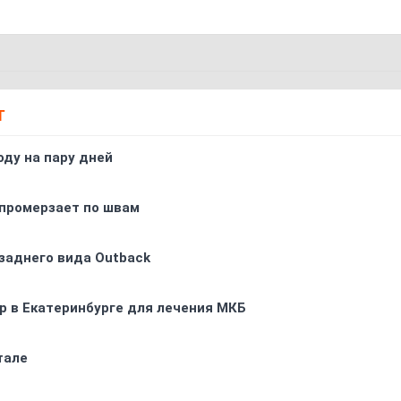
Т
оду на пару дней
промерзает по швам
заднего вида Outback
р в Екатеринбурге для лечения МКБ
тале