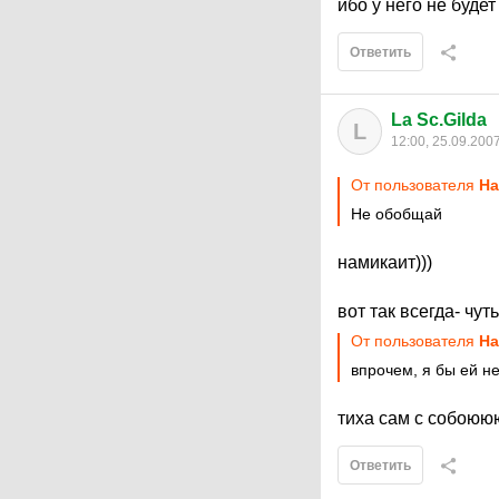
ибо у него не будет 
Ответить
La Sc.Gilda
L
12:00, 25.09.200
От пользователя
Ha
Не обобщай
намикаит)))
вот так всегда- чуть
От пользователя
Ha
впрочем, я бы ей н
тиха сам с собоююю.
Ответить