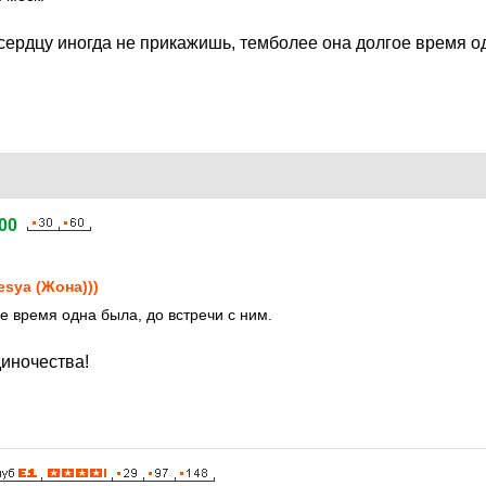
, сердцу иногда не прикажишь, темболее она долгое время о
00
7
esya (Жона)))
е время одна была, до встречи с ним.
диночества!