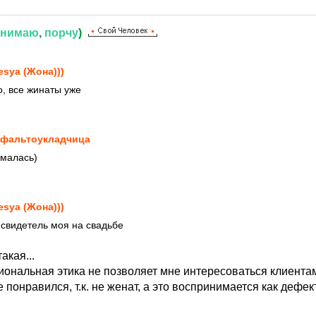
снимаю
,
порчу
)
7
esya (Жона)))
о, все жинаты уже
фальтоукладчица
умалась)
esya (Жона)))
 свидетель моя на свадьбе
акая...
ональная этика не позволяет мне интересоваться клиентами
 понравился, т.к. не женат, а это воспринимается как дефект 