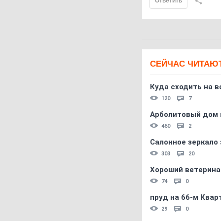
Ответить
СЕЙЧАС ЧИТАЮ
Куда сходить на в
120
7
Арболитовый дом 
460
2
Салонное зеркало 
303
20
Хороший ветерина
74
0
пруд на 66-м Квар
29
0