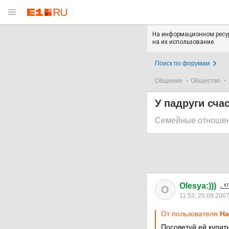
На информационном ресур
на их использование.
Поиск по форумам
Общение
Общество
У падруги сча
Семейные отноше
Olesya:)))
O
11:53, 25.09.200
От пользователя
Ha
Посоветуй ей купить