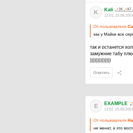
Kali
K
12:01, 25.09.200
От пользователя
Са
как у Майки все серь
так и останется холо
замужние табу плюс
))))))))))))))
Ответить
EXAMPLE
E
12:02, 25.09.200
От пользователя
Ha
не женат, а это вос