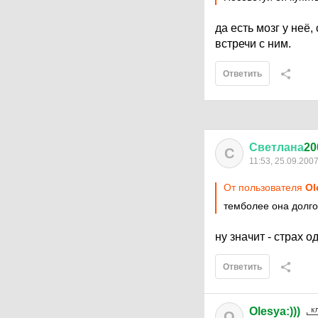
да есть мозг у неё
встречи с ним.
Ответить
Светлана
20
С
11:53, 25.09.200
От пользователя
Ol
темболее она долго
ну значит - страх о
Ответить
Olesya:)))
O