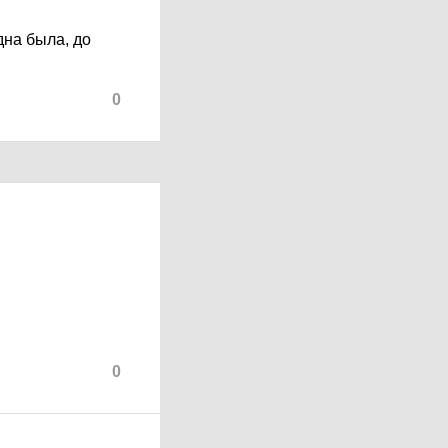
дна была, до
0
0