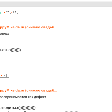
я
7
ppyMike.da.ru (снимаю свадьб...
этика
езно))))))))
7
ppyMike.da.ru (снимаю свадьб...
то воспринимается как дефект
водиться)))))))))))))