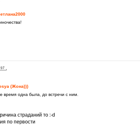
7
етлана2000
диночества!
7
esya (Жона)))
е время одна была, до встречи с ним.
ричина страданий то :-d
тия по первости