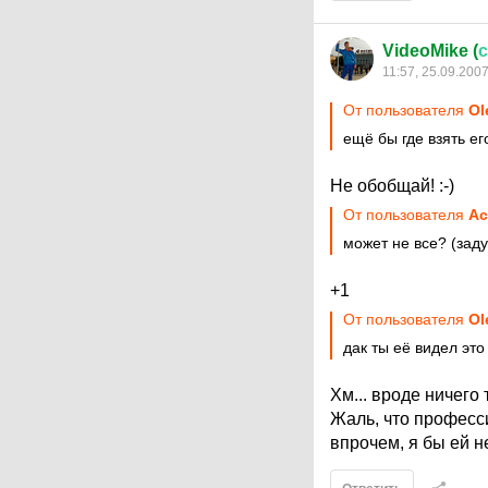
VideoMike (
11:57, 25.09.200
От пользователя
Ol
ещё бы где взять ег
Не обобщай! :-)
От пользователя
Ас
может не все? (зад
+1
От пользователя
Ol
дак ты её видел это
Хм... вроде ничего т
Жаль, что професси
впрочем, я бы ей не