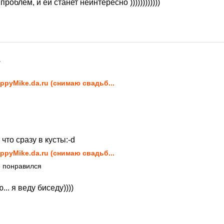
проблем, и ей станет неинтересно ))))))))))))
7
ppyMike.da.ru (снимаю свадьб...
 что сразу в кусты:-d
ppyMike.da.ru (снимаю свадьб...
е понравился
.. я веду биседу))))