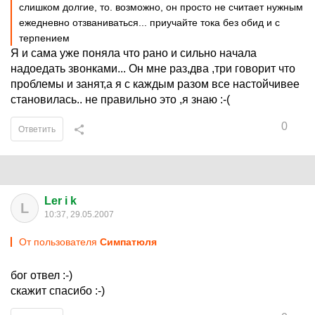
слишком долгие, то. возможно, он просто не считает нужным
ежедневно отзваниваться... приучайте тока без обид и с
терпением
Я и сама уже поняла что рано и сильно начала
надоедать звонками... Он мне раз,два ,три говорит что
проблемы и занят,а я с каждым разом все настойчивее
становилась.. не правильно это ,я знаю :-(
0
Ответить
Ler i k
L
10:37, 29.05.2007
От пользователя
Симпатюля
бог отвел :-)
скажит спасибо :-)