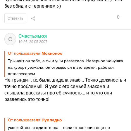
без обид и с терпением :-)
0
Ответить
Счастьямоя
С
10:26, 29.05.2007
От пользователя
Мохнонос
Трындит он тебе, а ты и уши развесила. Наверное женушка
на курорт уезжала, он отрывался в это время, работая
автослесарем
Не трындит ,т.к. была ,видела,знаю... Точно должность и
точно проблемы!!! Я уже с его семьей знакома и
слышала рассказы про её сучность... и то что они
развелись это точно!
От пользователя
Нуиладно
успокойтесь и ждите тогда... если отношения еще не