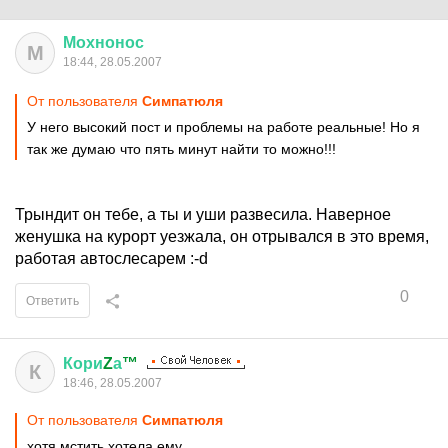
Мохнонос
М
18:44, 28.05.2007
От пользователя
Симпатюля
У него высокий пост и проблемы на работе реальные! Но я
так же думаю что пять минут найти то можно!!!
Трындит он тебе, а ты и уши развесила. Наверное
женушка на курорт уезжала, он отрывался в это время,
работая автослесарем :-d
0
Ответить
Кори
Z
а
™
К
18:46, 28.05.2007
От пользователя
Симпатюля
хотя мстить хотела ему...