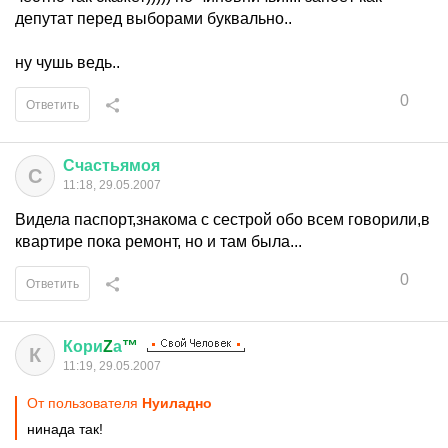
депутат перед выборами буквально..
ну чушь ведь..
0
Ответить
Счастьямоя
С
11:18, 29.05.2007
Видела паспорт,знакома с сестрой обо всем говорили,в
квартире пока ремонт, но и там была...
0
Ответить
Кори
Z
а
™
К
11:19, 29.05.2007
От пользователя
Нуиладно
нинада так!