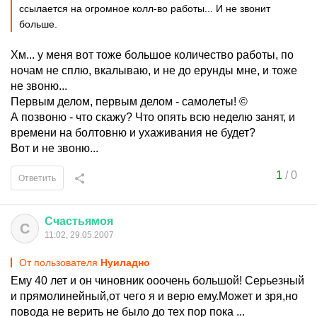
ссылается на огромное колл-во работы... И не звонит
больше.
Хм... у меня вот тоже большое количество работы, по
ночам не сплю, вкалываю, и не до ерунды мне, и тоже
не звоню...
Первым делом, первым делом - самолеты! ©
А позвоню - что скажу? Что опять всю неделю занят, и
времени на болтовню и ухаживания не будет?
Вот и не звоню...
1
/
0
Ответить
Счастьямоя
С
11:02, 29.05.2007
От пользователя
Нуиладно
Ему 40 лет и он чиновник ооочень большой! Серьезный
и прямолинейный,от чего я и верю ему.Может и зря,но
повода не верить не было до тех пор пока ...