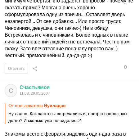
минимум четвертая, кто задается вопросом - почему не
сказать прямо? Моргана очень хорошо
сформулировала одну из причин... Оставляет дверь
незапертой... От сея добавлю... Или просто трусит.
Чиновники, девушка, они такие:-) Не в обиду.
Встречалась и с чиновниками. Более подлых в плане
личных отношений людей я не встречала. Честно вам
скажу. Зато впечателение поначалу просто вау:-)
честный. прямолинейный. да-да-да :-)
0
Ответить
Счастьямоя
С
11:08, 29.05.2007
От пользователя
Нуиладно
Ну ладно. Как часто вы встречались и, повтрю вопрос, как
долго? И сколько уже не виделись?
Знакомы всего с февраля,виделись один-два раза в