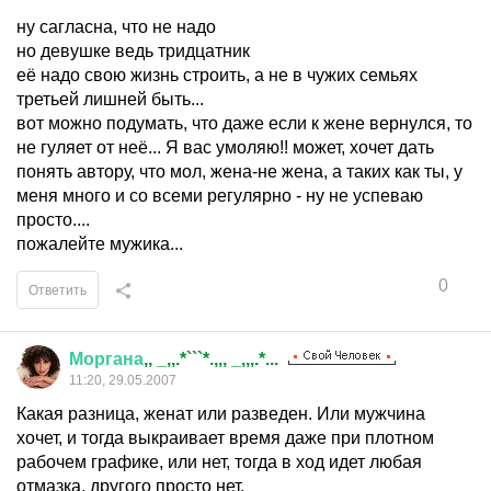
ну сагласна, что не надо
но девушке ведь тридцатник
её надо свою жизнь строить, а не в чужих семьях
третьей лишней быть...
вот можно подумать, что даже если к жене вернулся, то
не гуляет от неё... Я вас умоляю!! может, хочет дать
понять автору, что мол, жена-не жена, а таких как ты, у
меня много и со всеми регулярно - ну не успеваю
просто....
пожалейте мужика...
0
Ответить
Моргана
,, _,,.*```*.,,, _,,,.*...
11:20, 29.05.2007
Какая разница, женат или разведен. Или мужчина
хочет, и тогда выкраивает время даже при плотном
рабочем графике, или нет, тогда в ход идет любая
отмазка, другого просто нет.