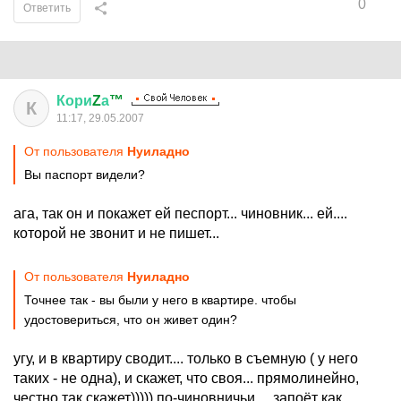
0
Ответить
Кори
Z
а
™
К
11:17, 29.05.2007
От пользователя
Нуиладно
Вы паспорт видели?
ага, так он и покажет ей песпорт... чиновник... ей....
которой не звонит и не пишет...
От пользователя
Нуиладно
Точнее так - вы были у него в квартире. чтобы
удостовериться, что он живет один?
угу, и в квартиру сводит.... только в съемную ( у него
таких - не одна), и скажет, что своя... прямолинейно,
честно так скажет))))) по-чиновничьи.... запоёт как