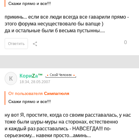
Скажи прямо и все!!!
прикинь... если все люди всегда все гаварили прямо -
этого форума несуществовало бы вапще )
да и остальные были б весьма пустынны....
0
Ответить
Кори
Z
а
™
К
18:34, 28.05.2007
От пользователя
Симпатюля
Скажи прямо и все!!!
ну вот Я, простите, когда со своим расставалась, у нас
тоже были шуры-муры на сторонах, естественно
и каждый раз расставались - НАВСЕГДА!!! по-
серьезному... навеки просто...аминь...