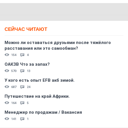
СЕЙЧАС ЧИТАЮТ
Можно ли оставаться друзьями после тяжёлого
расставания или это самообман?
154
4
ОАКЗВ Что за запах?
570
13
У кого есть опыт EFB акб зимой.
687
24
Путешествие на край Африки.
164
5
Менеджер по продажам / Вакансия
141
1