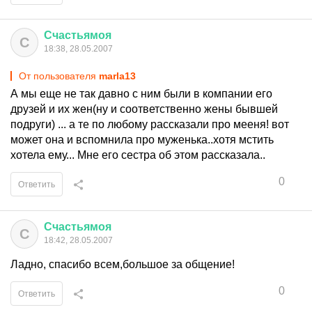
Счастьямоя
С
18:38, 28.05.2007
От пользователя
marla13
А мы еще не так давно с ним были в компании его
друзей и их жен(ну и соответственно жены бывшей
подруги) ... а те по любому рассказали про мееня! вот
может она и вспомнила про муженька..хотя мстить
хотела ему... Мне его сестра об этом рассказала..
0
Ответить
Счастьямоя
С
18:42, 28.05.2007
Ладно, спасибо всем,большое за общение!
0
Ответить