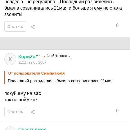
нелделю...но регулярно... Последний раз виделись
9мая,а созванивались 21мая и больше я ему не стала
звонить!
0
Ответить
Кори
Z
а
™
К
11:11, 29.05.2007
От пользователя
Симпатюля
Последний раз виделись 9мая,а созванивались 21мая
покуй ему на вас
как не поймёте
0
Ответить
Счастьямоя