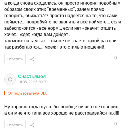
а когда снова сходились, он просто игнорил подобным
образом своих этих "временных", зачем прямо
говорить, обижать?? просто надеется на то, что сами
поймете... попробуйте не звонить и всё поймете... если
забеспокоится - все норм... если нет - значит, отшить
хочет... ждет, когда вам дойдёт..
так может и там так.... вы же не знаете, какой раз они
так разбегаются.... моежт, это стиль отношений..
0
Ответить
Счастьямоя
С
18:35, 28.05.2007
От пользователя
JD.
Ну хорошо тогда пусть бы вообще ни чего не говорил....
а он мне что типа все хорошо не расстраивайся так!!!!
0
Ответить