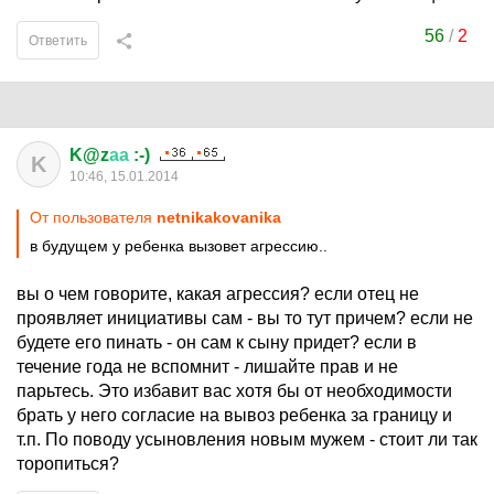
56
/
2
Ответить
K@z
аа
:-)
K
10:46, 15.01.2014
От пользователя
netnikakovanika
в будущем у ребенка вызовет агрессию..
вы о чем говорите, какая агрессия? если отец не
проявляет инициативы сам - вы то тут причем? если не
будете его пинать - он сам к сыну придет? если в
течение года не вспомнит - лишайте прав и не
парьтесь. Это избавит вас хотя бы от необходимости
брать у него согласие на вывоз ребенка за границу и
т.п. По поводу усыновления новым мужем - стоит ли так
торопиться?