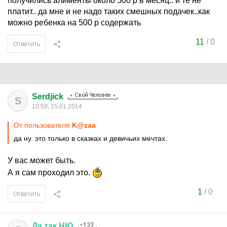
получились алименты около 500 р в месяц.. и те не
платит.. да мне и не надо таких смешных подачек..как
можно ребенка на 500 р содержать
11
/
0
Ответить
Serdjick
S
10:59, 15.01.2014
От пользователя
K@zaa
да ну. это только в сказках и девичьих мечтах.
У вас может быть.
А я сам проходил это.
1
/
0
Ответить
Да
так
НЮ