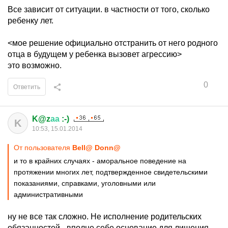
Все зависит от ситуации. в частности от того, сколько
ребенку лет.
<мое решение официально отстранить от него родного
отца в будущем у ребенка вызовет агрессию>
это возможно.
0
Ответить
K@z
аа
:-)
K
10:53, 15.01.2014
От пользователя
Bell@ Donn@
и то в крайних случаях - аморальное поведение на
протяжении многих лет, подтвержденное свидетельскими
показаниями, справками, уголовными или
административными
ну не все так сложно. Не исполнение родительских
обязанностей - вполне себе основание для лишения