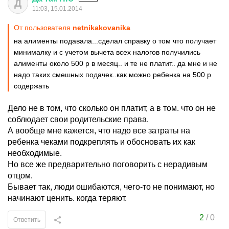
Д
11:03, 15.01.2014
От пользователя
netnikakovanika
на алименты подавала...сделал справку о том что получает
минималку и с учетом вычета всех налогов получились
алименты около 500 р в месяц.. и те не платит.. да мне и не
надо таких смешных подачек..как можно ребенка на 500 р
содержать
Дело не в том, что сколько он платит, а в том. что он не
соблюдает свои родительские права.
А вообще мне кажется, что надо все затраты на
ребенка чеками подкреплять и обосновать их как
необходимые.
Но все же предварительно поговорить с нерадивым
отцом.
Бывает так, люди ошибаются, чего-то не понимают, но
начинают ценить. когда теряют.
2
/
0
Ответить