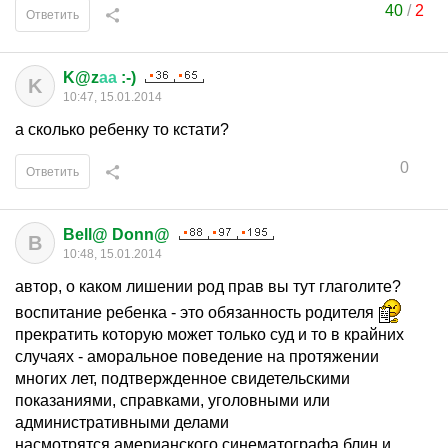
40
/
2
Ответить
K@z
аа
:-)
K
10:47, 15.01.2014
а сколько ребенку то кстати?
0
Ответить
Bell@ Donn@
B
10:48, 15.01.2014
автор, о каком лишении род прав вы тут глаголите?
воспитание ребенка - это обязанность родителя
прекратить которую может только суд и то в крайних
случаях - аморальное поведение на протяжении
многих лет, подтвержденное свидетельскими
показаниями, справками, уголовными или
административными делами
насмотрятся америанского синематографа блин и