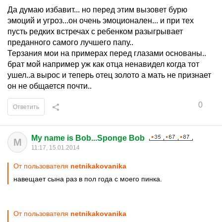
Да думаю избавит... но перед этим вызовет бурю
эмоций и угроз...он очень эмоционален... и при тех
пусть редких встречах с ребенком разыгрывает
преданного самого лучшего папу..
Терзания мои на примерах перед глазами основаны..
брат мой например уж как отца ненавидел когда тот
ушел..а вырос и теперь отец золото а мать не признает
он не общается почти..
0
Ответить
My name is Bob...Sponge Bob
M
11:17, 15.01.2014
От пользователя
netnikakovanika
навещает сына раз в пол года с моего пинка.
От пользователя
netnikakovanika