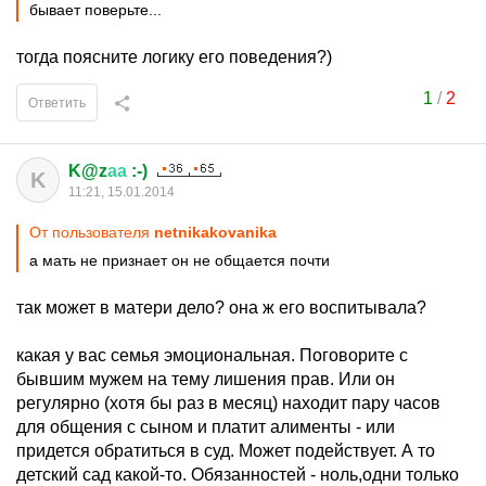
бывает поверьте...
тогда поясните логику его поведения?)
1
/
2
Ответить
K@z
аа
:-)
K
11:21, 15.01.2014
От пользователя
netnikakovanika
а мать не признает он не общается почти
так может в матери дело? она ж его воспитывала?
какая у вас семья эмоциональная. Поговорите с
бывшим мужем на тему лишения прав. Или он
регулярно (хотя бы раз в месяц) находит пару часов
для общения с сыном и платит алименты - или
придется обратиться в суд. Может подействует. А то
детский сад какой-то. Обязанностей - ноль,одни только