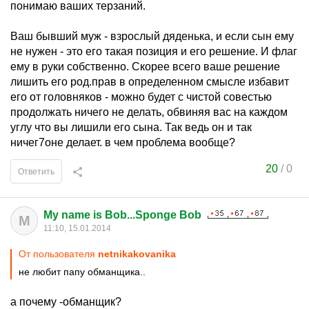
понимаю ваших терзаний.
Ваш бывший муж - взрослый дяденька, и если сын ему
не нужен - это его такая позиция и его решение. И флаг
ему в руки собственно. Скорее всего ваше решение
лишить его род.прав в определенном смысле избавит
его от головняков - можно будет с чистой совестью
продолжать ничего не делать, обвиняя вас на каждом
углу что вы лишили его сына. Так ведь он и так
ничег7оне делает. в чем проблема вообще?
20
/
0
Ответить
My name is Bob...Sponge Bob
M
11:10, 15.01.2014
От пользователя
netnikakovanika
не любит папу обманщика..
а почему -обманщик?