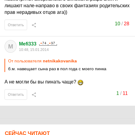
лишают нале-направо в своих фантазиях родительских
прав нерадивых отцов ага))
10
/
28
Ответить
Mefi333
M
10:48, 15.01.2014
От пользователя
netnikakovanika
б.м. навещает сына раз в пол года с моего пинка
А не могли бы вы пинать чаще?
1
/
11
Ответить
СЕЙЧАС ЧИТАЮТ