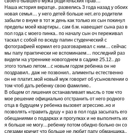
своего бывшего мужа родительских прав…
Наша история вкратце.. развелись 3 года назад у обоих
новая семья… у него детей больше нет..его родители
забыли о внуке в тот ж день как только их сын покинул
пределы моей квартиры.. сам б.м. навещает сына раз в
пол года с моего пинка.. по началу сын оч переживал
таскал с собой по всюду папин студенческий с
фотографией кормил его разговаривал с ним… сейчас
мы папу практически не вспоминаем… последний раз
видели на утреннике новогоднем в садике 25.12.. до
этого только летом…с новым годом ребенка он не
поздравил.. даж не позвонил.. алименты естественно
он не платит..мой новый муж говорит об усыновлении о
том чтоб дать ребенку свою фамилию..
В общем от лишения останавливает мысль о том что
мое решение официально отстранить от него родного
отца в будущем у ребенка вызовет агрессию..но и
позволять «травить душу « раз в пол года засыпать его
обещаниями о подарках и прогулках и не выполнять их
я больше не могу…ребенку потом обидно больно он со
слезами кричит что больше не любит папу обманщика..