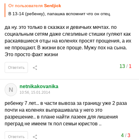
От пользователя
Serdjick
В 13-14 (ребенку), папашка вспомнит что он отец.
да ну. это только в сказках и девичьих мечтах. по
социальным сетям даже слезливые стишки гуляют как
раскаявшиеся отцы на коленях просят прощения, а их
не ппрощают. В жизни все проще. Мужу пох на сына.
Это просто факт жизни
13
/
1
Ответить
netnikakovanika
N
10:56, 15.01.2014
ребенку 7 лет... в части вывоза за границу уже 2 раза
почти на коленях выпрашивала у него это
разрешение.. в плане найти лазеек для лишения
преград не имеем тк пол семьи юристов ..
4
/
3
Ответить