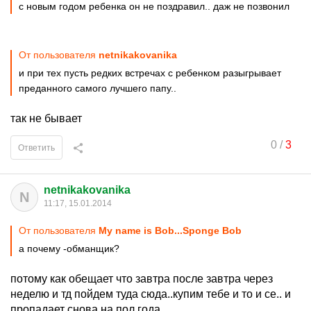
с новым годом ребенка он не поздравил.. даж не позвонил
От пользователя
netnikakovanika
и при тех пусть редких встречах с ребенком разыгрывает
преданного самого лучшего папу..
так не бывает
0
/
3
Ответить
netnikakovanika
N
11:17, 15.01.2014
От пользователя
My name is Bob...Sponge Bob
а почему -обманщик?
потому как обещает что завтра после завтра через
неделю и тд пойдем туда сюда..купим тебе и то и се.. и
пропадает снова на пол года..