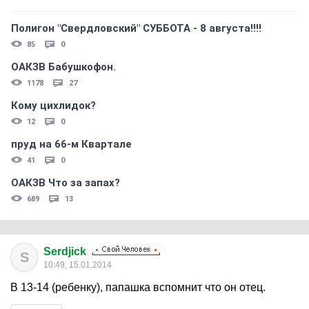
Полигон "Свердловский" СУББОТА - 8 августа!!!!
85
0
ОАКЗВ Бабушкофон.
1178
27
Кому цихлидок?
12
0
пруд на 66-м Квартале
41
0
ОАКЗВ Что за запах?
689
13
Serdjick
S
10:49, 15.01.2014
В 13-14 (ребенку), папашка вспомнит что он отец.