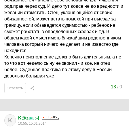
род.прав через суд. И дело тут вовсе не во вредности и
желании отомстить. Отец, уклоняющийся от своих
обязанностей, может встать помехой при выезде за
границу, если обзаведется судимостью - ребенок не
сможет работать в определенных сферах и т.д. В
общем какой смысл иметь ближайшим родственником
человека который ничего не делает и не известно где
находится
Конечно неисполнение должно быть длительным, а не
то что вот неделю сыну не звонил - и все, не отец
более. Судебная практика по этому делу в России
довольно большая уже
13
/
0
Ответить
K@z
аа
:-)
K
10:55, 15.01.2014