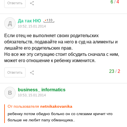
6
/
4
Ответить
Да
так
НЮ
Д
10:52, 15.01.2014
Если отец не выполняет своих родительских
обязательств, подавайте на него в суд на алименты и
лишайте его родительских прав.
Но все же эту ситуацию стоит обсудить сначала с ним,
может его отношение к ребенку изменится.
23
/
2
Ответить
business_ informatics
B
10:53, 15.01.2014
От пользователя
netnikakovanika
ребенку потом обидно больно он со слезами кричит что
больше не любит папу обманщика..