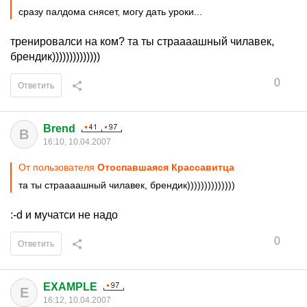
сразу палдома снясет, могу дать уроки...
тренировалси на ком? та ты страааашный чилавек,
брендик))))))))))))))
0
Ответить
Brend
B
16:10, 10.04.2007
От пользователя
Отоспавшаяся Крассавитца
та ты страааашный чилавек, брендик))))))))))))))
:-d и мучатси не надо
0
Ответить
EXAMPLE
E
16:12, 10.04.2007