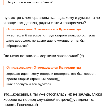
Не уж то все так плохо было?
ну смотря с чем сравнивать.... щас хожу и думаю - а чо
я ваще там делала, рядом с этим товарисчем?
От пользователя
Отоспавшаяся Крассавитца
ну вот если б ты встретил труп старого знакомого...пусть
даже хорошего, но давно-давно умершего...ты бы
обрадовался?
"во меня вставило - мертвяки заговорили!"(с)
От пользователя
Отоспавшаяся Крассавитца
хорошая идея...хожу теперь и повторяю: это был соооон,
просто старый страшный сооон))))
щас проснусь и все будет ок
это....красавица..ты уже отоспалась!)))) не забудь, глюки
хороши на период случайной встречи)))увидела - о,
привет, Глюченька!)