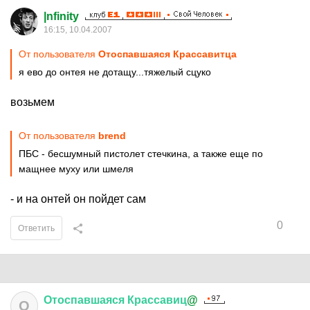
|nfinity
16:15, 10.04.2007
От пользователя
Отоспавшаяся Крассавитца
я ево до онтея не дотащу...тяжелый сцуко
возьмем
От пользователя
brend
ПБС - бесшумный пистолет стечкина, а также еще по
мащнее муху или шмеля
- и на онтей он пойдет сам
0
Ответить
Отоспавшаяся
Крассавиц
@
О