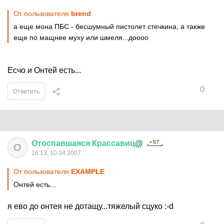
От пользователя
brend
а еще мона ПБС - бесшумный пистолет стечкина, а также
еще по мащнее муху или шмеля...доооо
Есчо и Онтей есть...
0
Ответить
Отоспавшаяся
Крассавиц
@
О
16:13, 10.04.2007
От пользователя
EXAMPLE
Онтей есть...
я ево до онтея не дотащу...тяжелый сцуко :-d