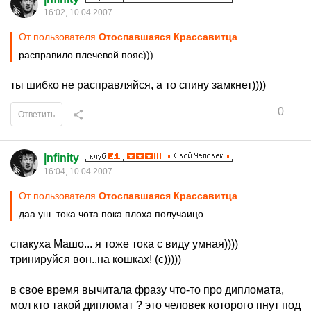
16:02, 10.04.2007
От пользователя
Отоспавшаяся Крассавитца
расправило плечевой пояс)))
ты шибко не расправляйся, а то спину замкнет))))
0
Ответить
|nfinity
16:04, 10.04.2007
От пользователя
Отоспавшаяся Крассавитца
даа уш..тока чота пока плоха получаицо
спакуха Машо... я тоже тока с виду умная))))
тринируйся вон..на кошках! (с)))))
в свое время вычитала фразу что-то про дипломата,
мол кто такой дипломат ? это человек которого пнут под