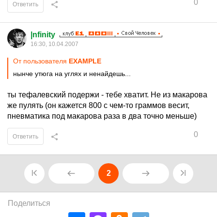
0
Ответить
|nfinity
16:30, 10.04.2007
От пользователя
EXAMPLE
нынче утюга на углях и ненайдешь...
ты тефалевский подержи - тебе хватит. Не из макарова
же пулять (он кажется 800 с чем-то граммов весит,
пневматика под макарова раза в два точно меньше)
0
Ответить
2
Поделиться