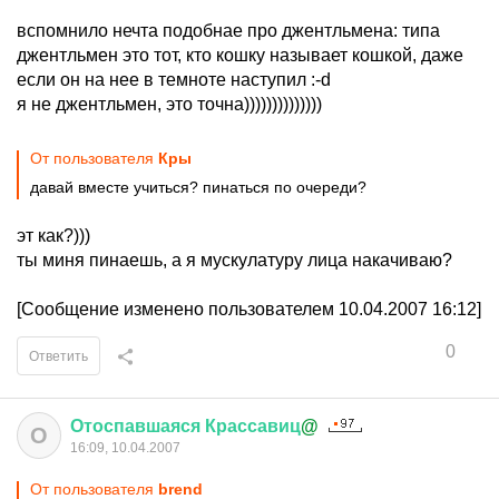
вспомнило нечта подобнае про джентльмена: типа
джентльмен это тот, кто кошку называет кошкой, даже
если он на нее в темноте наступил :-d
я не джентльмен, это точна))))))))))))))
От пользователя
Кры
давай вместе учиться? пинаться по очереди?
эт как?)))
ты миня пинаешь, а я мускулатуру лица накачиваю?
[Сообщение изменено пользователем 10.04.2007 16:12]
0
Ответить
Отоспавшаяся
Крассавиц
@
О
16:09, 10.04.2007
От пользователя
brend