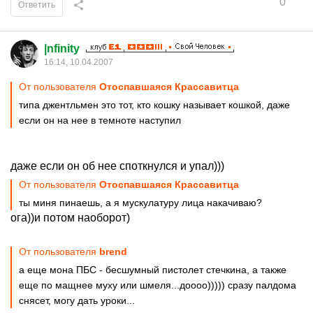
0
Ответить
|nfinity
16:14, 10.04.2007
От пользователя
Отоспавшаяся Крассавитца
типа джентльмен это тот, кто кошку называет кошкой, даже
если он на нее в темноте наступил
даже если он об нее споткнулся и упал)))
От пользователя
Отоспавшаяся Крассавитца
ты миня пинаешь, а я мускулатуру лица накачиваю?
ога))и потом наоборот)
От пользователя
brend
а еще мона ПБС - бесшумный пистолет стечкина, а также
еще по мащнее муху или шмеля...доооо))))) сразу палдома
снясет, могу дать уроки...