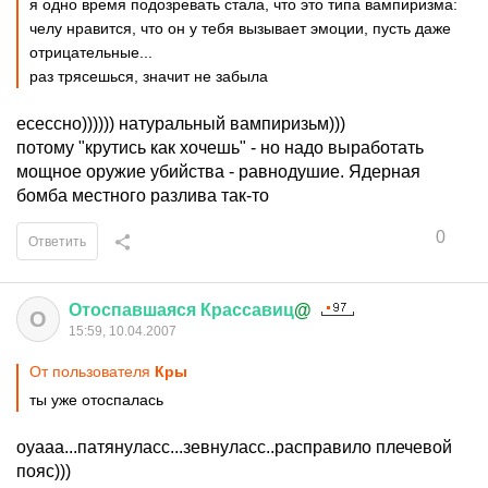
я одно время подозревать стала, что это типа вампиризма:
челу нравится, что он у тебя вызывает эмоции, пусть даже
отрицательные...
раз трясешься, значит не забыла
есессно)))))) натуральный вампиризьм)))
потому "крутись как хочешь" - но надо выработать
мощное оружие убийства - равнодушие. Ядерная
бомба местного разлива так-то
0
Ответить
Отоспавшаяся
Крассавиц
@
О
15:59, 10.04.2007
От пользователя
Кры
ты уже отоспалась
оуааа...патянуласс...зевнуласс..расправило плечевой
пояс)))