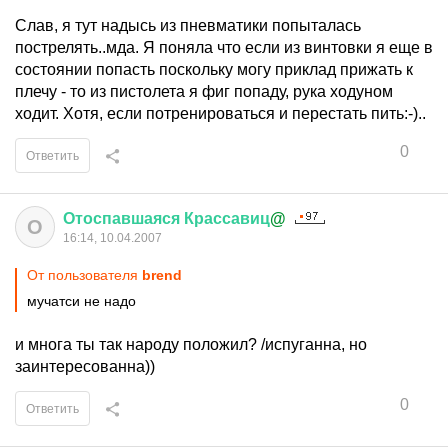
Слав, я тут надысь из пневматики попыталась
пострелять..мда. Я поняла что если из винтовки я еще в
состоянии попасть поскольку могу приклад прижать к
плечу - то из пистолета я фиг попаду, рука ходуном
ходит. Хотя, если потренироваться и перестать пить:-)..
0
Ответить
Отоспавшаяся
Крассавиц
@
О
16:14, 10.04.2007
От пользователя
brend
мучатси не надо
и многа ты так народу положил? /испуганна, но
заинтересованна))
0
Ответить