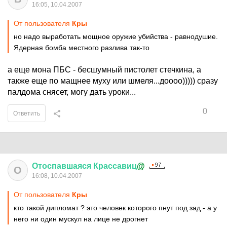
16:05, 10.04.2007
От пользователя
Кры
но надо выработать мощное оружие убийства - равнодушие.
Ядерная бомба местного разлива так-то
а еще мона ПБС - бесшумный пистолет стечкина, а
также еще по мащнее муху или шмеля...доооо))))) сразу
палдома снясет, могу дать уроки...
0
Ответить
Отоспавшаяся
Крассавиц
@
О
16:08, 10.04.2007
От пользователя
Кры
кто такой дипломат ? это человек которого пнут под зад - а у
него ни один мускул на лице не дрогнет