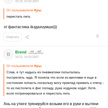
16:16, 10.04.2007
От пользователя
Кры
перестать пить
эт фантастика /вздахнумши)))
0
Ответить
Brend
B
16:21, 10.04.2007
От пользователя
Кры
Слав, я тут надысь из пневматики попыталась
пострелять..мда. Я поняла что если из винтовки я еще в
состоянии попасть поскольку могу приклад прижать к плечу -
то из пистолета я фиг попаду, рука ходуном ходит. Хотя,
если потренироваться и перестать пить
Ань на утюге трянируйся возьми его в руки и вытяни