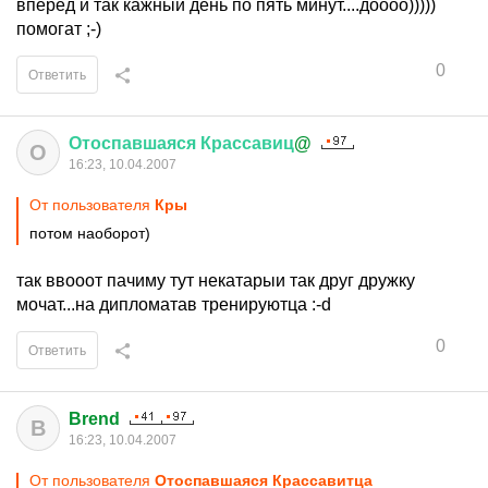
вперед и так кажный день по пять минут....доооо)))))
помогат ;-)
0
Ответить
Отоспавшаяся
Крассавиц
@
О
16:23, 10.04.2007
От пользователя
Кры
потом наоборот)
так ввооот пачиму тут некатарыи так друг дружку
мочат...на дипломатав тренируютца :-d
0
Ответить
Brend
B
16:23, 10.04.2007
От пользователя
Отоспавшаяся Крассавитца