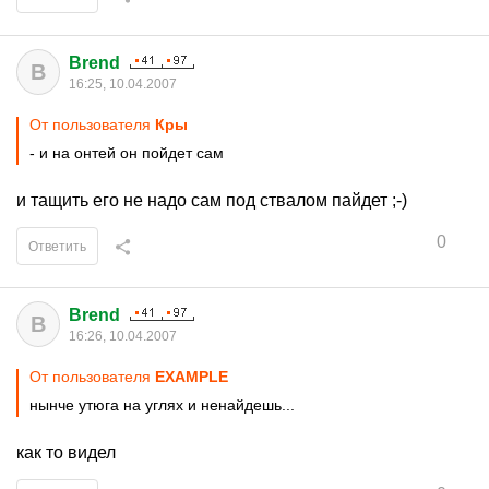
Brend
B
16:25, 10.04.2007
От пользователя
Кры
- и на онтей он пойдет сам
и тащить его не надо сам под ствалом пайдет ;-)
0
Ответить
Brend
B
16:26, 10.04.2007
От пользователя
EXAMPLE
нынче утюга на углях и ненайдешь...
как то видел