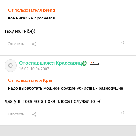
От пользователя
brend
все никак не проснется
тьху на тибя))
0
Ответить
Отоспавшаяся
Крассавиц
@
О
16:02, 10.04.2007
От пользователя
Кры
надо выработать мощное оружие убийства - равнодушие
даа уш..тока чота пока плоха получаицо :-(
0
Ответить