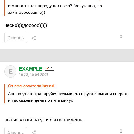
и многа ты так народу положил? /испуганна, но
заинтересованна))
чесно))))дооооо)))))
0
Ответить
EXAMPLE
E
16:23, 10.04.2007
От пользователя
brend
Ань на утюге трянируйся возьми его в руки и вытяни вперед
и так кажный день по пять минут.
нынче утюга на углях и ненайдешь...
0
Ответить