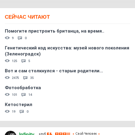
СЕЙЧАС ЧИТАЮТ
Помогите пристроить британца, на время..
9
0
Генетический код искусства: музей нового поколения
(Зеленоградск)
125
5
Вот и сам столкнулся - старые родители...
2475
35
Фотообработка
101
14
Кетостерил
19
0
|nfinity