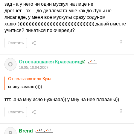
зад - а у него ни один мускул на лице не
дрогнет....эх.....до дипломата мне как до Луны не
лисапеде, у меня все мускулы сразу ходуном
ходют))))))))))))))))))))))))))))))))))))))))))))))))))) давай вместе
учиться? пинаться по очереди?
0
Ответить
Отоспавшаяся
Крассавиц
@
О
16:05, 10.04.2007
От пользователя
Кры
спину замкнет))))
ттт...ана мну исчо нужнааа)) у мну на нее плаааны))
0
Ответить
Brend
B