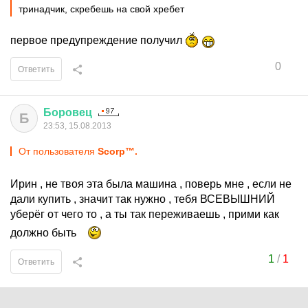
тринадчик, скребешь на свой хребет
первое предупреждение получил
0
Ответить
Боровец
Б
23:53, 15.08.2013
От пользователя
Scorp™.
Ирин , не твоя эта была машина , поверь мне , если не
дали купить , значит так нужно , тебя ВСЕВЫШНИЙ
уберёг от чего то , а ты так переживаешь , прими как
должно быть
1
/
1
Ответить