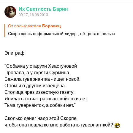
Их
Светлость
Барин
09:17, 16.08.2013
От пользователя
Боровец
Скорп здесь неформальный лидер , её трогать нельзя
Эпиграф:
"Собачка у старухи Хвастуновой
Пропала, а у скряги Сурмина
Бежала гувернантка - ищет новой.
О том и о другом извещена
Столица чрез известную газету;
Явилась тотчас разных свойств и лет
Тьма гувернанток, а собаки нет."
Сколько денег надо этой Скорпе
чтобы она пошла ко мне работать гувернанткой?