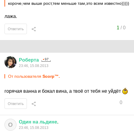
короче,чем выше рост,тем меньше там,это всем известно)))))
лажа.
1
/
0
Ответить
Роберта
23:46, 15.08.2013
От пользователя
Scorp™.
горячая ванна и бокал вина, а твоё от тебя не уйдёт
0
Ответить
Один
на
льдине
.
О
23:46, 15.08.2013