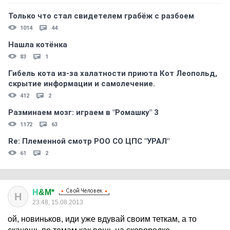
Только что стал свидетелем грабёж с разбоем
1014
44
Нашла котёнка
83
1
Гибель кота из-за халатности приюта Кот Леопольд,
скрытиe информации и самолечение.
412
2
Разминаем мозг: играем в "Ромашку" 3
1172
63
Re: Племеннoй смoтр РOO CO ЦПС "УРАЛ"
61
2
Н
&M*
Н
23:48, 15.08.2013
ой, новиньков, иди уже вдувай своим теткам, а то