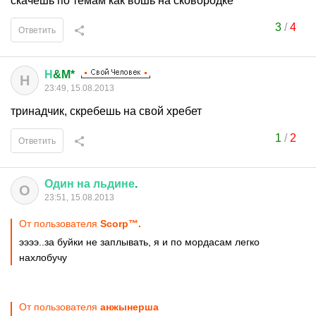
скачешь по темам как вошь на сковородке
3
/
4
Ответить
Н
&M*
Н
23:49, 15.08.2013
тринадчик, скребешь на свой хребет
1
/
2
Ответить
Один
на
льдине
.
О
23:51, 15.08.2013
От пользователя
Scorp™.
ээээ..за буйки не заплывать, я и по мордасам легко
нахлобучу
От пользователя
анжынерша