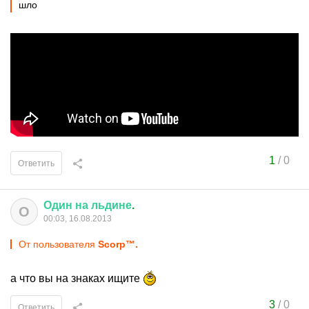
шло
1
/
0
Ответить
Один
на
льдине
.
О
00:03, 16.08.2013
От пользователя
Scorp™.
а что вы на знаках ищите
3
/
0
Ответить