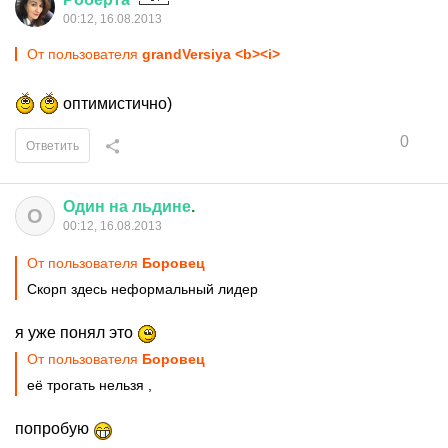
00:12, 16.08.2013
От пользователя
grandVersiya <b><i>
оптимистично)
0
Ответить
Один
на
льдине
.
О
00:12, 16.08.2013
От пользователя
Боровец
Скорп здесь неформальный лидер
я уже понял это
От пользователя
Боровец
её трогать нельзя ,
попробую