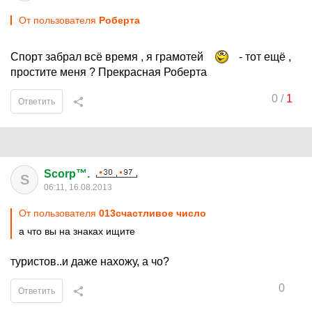
От пользователя
Роберта
Спорт забрал всё время , я грамотей
- тот ещё ,
простите меня ? Прекрасная Роберта
0
/
1
Ответить
Scorp™.
S
06:11, 16.08.2013
От пользователя
013счастливое число
а что вы на знаках ищите
туристов..и даже нахожу, а чо?
0
Ответить