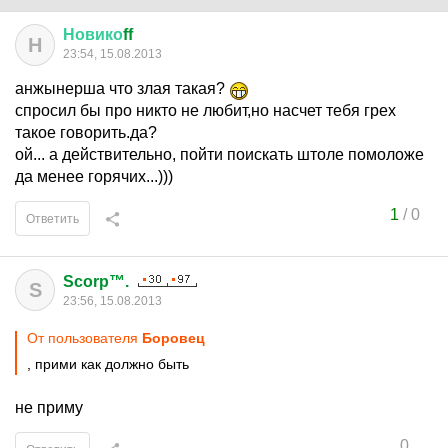
Новико
ff
Н
23:54, 15.08.2013
анжынерша что злая такая?
спросил бы про никто не любит,но насчет тебя грех
такое говорить.да?
ой... а действительно, пойти поискать штоле помоложе
да менее горячих...)))
1
/
0
Ответить
Scorp™.
S
23:56, 15.08.2013
От пользователя
Боровец
, прими как должно быть
не приму
0