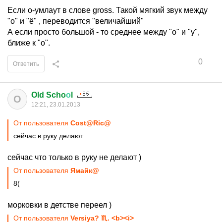
Если о-умлаут в слове gross. Такой мягкий звук между
"о" и "ё" , переводится "величайший"
А если просто большой - то среднее между "о" и "у",
ближе к "о".
0
Ответить
Old Scho
о
l
O
12:21, 23.01.2013
От пользователя
Cost@Ric@
сейчас в руку делают
сейчас что только в руку не делают )
От пользователя
Ямайк@
8(
морковки в детстве переел )
От пользователя
Versiya? ♏. <b><i>