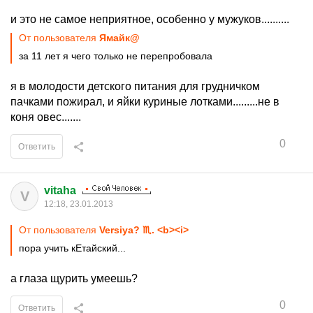
и это не самое неприятное, особенно у мужуков..........
От пользователя
Ямайк@
за 11 лет я чего только не перепробовала
я в молодости детского питания для грудничком
пачками пожирал, и яйки куриные лотками.........не в
коня овес.......
0
Ответить
vitaha
V
12:18, 23.01.2013
От пользователя
Versiya? ♏. <b><i>
пора учить кЕтайский...
а глаза щурить умеешь?
0
Ответить