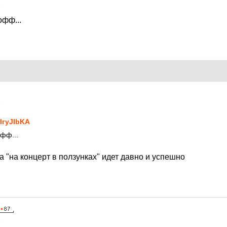
6
офф...
6
IгyJIbKA
офф...
 "на концерт в ползунках" идет давно и успешно
6