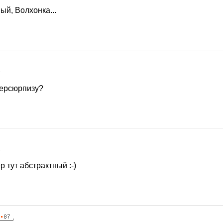
ый, Волхонка...
6
дерсюрпизу?
6
р тут абстрактный :-)