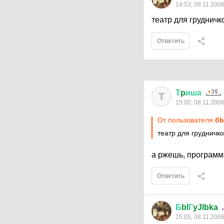
14:53, 08.11.200
театр для грудничк
Ответить
Т
p
иша
Т
15:00, 08.11.200
От пользователя
бb
театр для грудничк
а ржешь, программа
Ответить
Б
bl
Г
yJlbka
15:05, 08.11.200