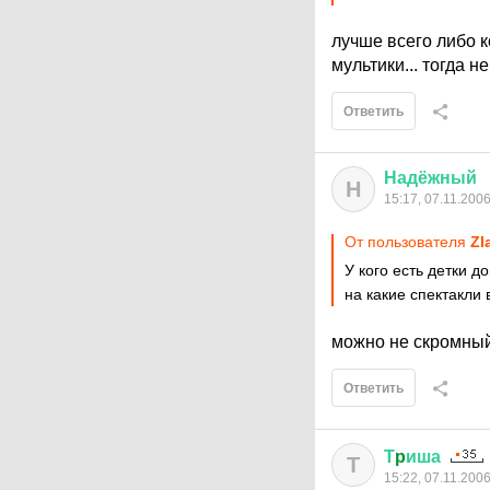
лучше всего либо к
мультики... тогда не
Ответить
Надёжный
Н
15:17, 07.11.200
От пользователя
Zl
У кого есть детки д
на какие спектакли 
можно не скромный
Ответить
Т
p
иша
Т
15:22, 07.11.200