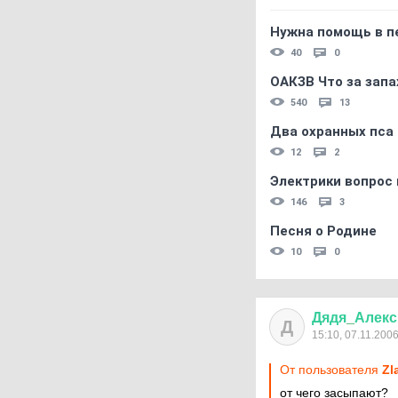
Нужна помощь в пе
40
0
ОАКЗВ Что за запа
540
13
Два охранных пса
12
2
Электрики вопрос 
146
3
Песня о Родине
10
0
Дядя
_
Алекс
Д
15:10, 07.11.200
От пользователя
Zl
от чего засыпают?