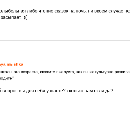
олыбельная либо чтение сказок на ночь. ни вкоем случае н
 засыпает.. ((
6
aya mыshka
ошкольного возраста, скажите пжалуста, как вы их культурно развива
водите?
 вопрос вы для себя узнаете? сколько вам если да?
6