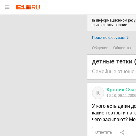
На информационном ресур
на их использование.
Поиск по форумам
Общение
Общество
детные тетки 
Семейные отноше
Кролик
Сча
К
16:18, 06.11.200
У кого есть детки 
какие театры и на 
чего засыпают? Мо
Ответить