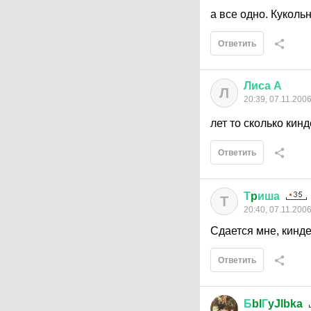
а все одно. Кукольн
Ответить
Лиса
А
Л
20:39, 07.11.200
лет то сколько кин
Ответить
Т
p
иша
Т
20:40, 07.11.200
Сдается мне, кинде
Ответить
Б
bl
Г
yJlbka