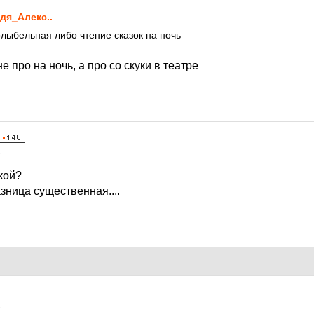
дя_Алекс..
олыбельная либо чтение сказок на ночь
е про на ночь, а про со скуки в театре
6
кой?
азница существенная....
6