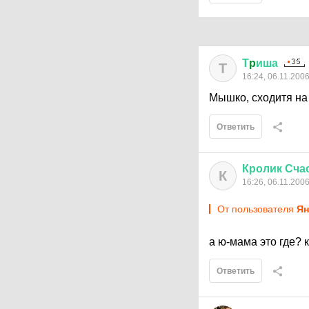
Т
p
иша
Т
16:24, 06.11.200
Мышко, сходитя на 
Ответить
Кролик
Сча
К
16:26, 06.11.200
От пользователя
Ян
а ю-мама это где? 
Ответить