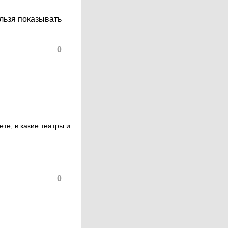
ельзя показывать
0
ете, в какие театры и
0