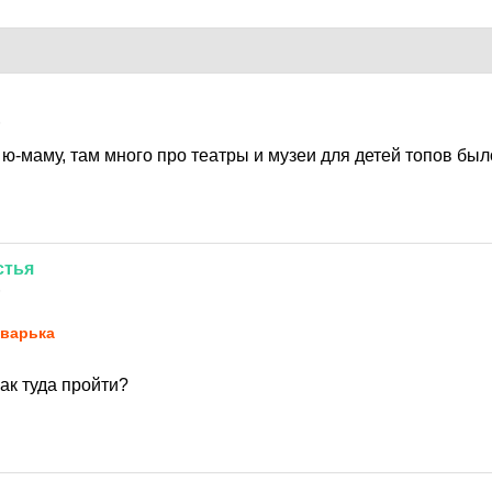
6
ю-маму, там много про театры и музеи для детей топов был
стья
6
варька
как туда пройти?