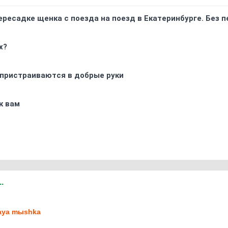
ресадке щенка с поезда на поезд в Екатеринбурге. Без 
х?
 пристраиваются в добрые руки
к вам
..
6
aya mыshka