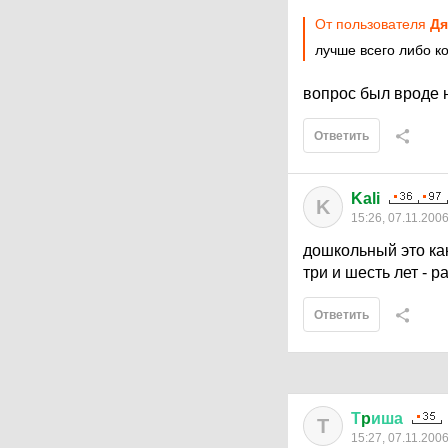
От пользователя
Дя
лучше всего либо к
вопрос был вроде н
Ответить
Kali
K
15:26, 07.11.200
дошкольный это ка
три и шесть лет - р
Ответить
Т
p
иша
Т
15:27, 07.11.200