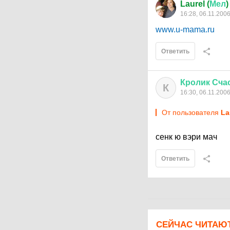
Laurel (
Мел
)
16:28, 06.11.200
www.u-mama.ru
Ответить
Кролик
Сча
К
16:30, 06.11.200
От пользователя
La
сенк ю вэри мач
Ответить
СЕЙЧАС ЧИТАЮ