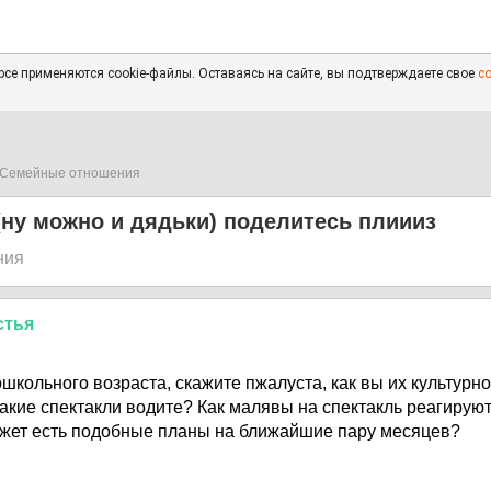
се применяются cookie-файлы. Оставаясь на сайте, вы подтверждаете свое
с
Семейные отношения
(ну можно и дядьки) поделитесь плиииз
ния
стья
6
дошкольного возраста, скажите пжалуста, как вы их культурно
какие спектакли водите? Как малявы на спектакль реагируют,
жет есть подобные планы на ближайшие пару месяцев?