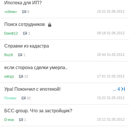
Ипотека для ИП?
10:21 01.06.2012
=c0ma=
8
Поиск сотрудников
00:16 01.06.2012
Dandi12
1
Справки из кадастра
20:44 31.05.2012
Ru16
1
если сторона сделки умерла..
17:01 31.05.2012
niKa))
15
Ура! Покончил с ипотекой!
...
4
15:22 31.05.2012
Полкан
92
БСС-group. Что за застройщик?
15:12 31.05.2012
D-eva
1