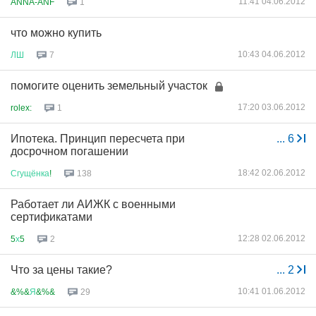
11:41 04.06.2012
ANNA-ANF
1
что можно купить
10:43 04.06.2012
ЛШ
7
помогите оценить земельный участок
17:20 03.06.2012
rolex:
1
Ипотека. Принцип пересчета при
...
6
досрочном погашении
18:42 02.06.2012
Сгущёнка
!
138
Работает ли АИЖК с военными
сертификатами
12:28 02.06.2012
5
х
5
2
Что за цены такие?
...
2
10:41 01.06.2012
&%&
Я
&%&
29