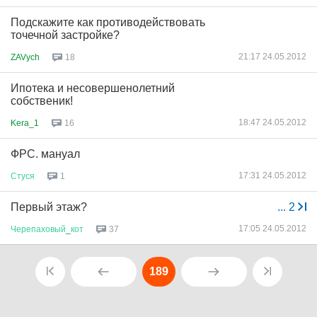
Подскажите как противодействовать
точечной застройке?
21:17 24.05.2012
ZAVych
18
Ипотека и несовершенолетний
собственик!
18:47 24.05.2012
Kera_1
16
ФРС. мануал
17:31 24.05.2012
Стуся
1
Первый этаж?
...
2
17:05 24.05.2012
Черепаховый
_
кот
37
189