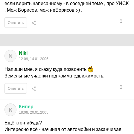
если верить написанному - в соседней теме , про УИСК
. Мож Борисов, мож неБорисов :-) .
0
Ответить
Nikl
N
12:09, 14.01.2005
Напиши мне. я скажу куда позвонить
Земельные участки под комм.недвижимость.
0
Ответить
Кипер
К
18:08, 20.01.2005
Ещё кто-нибудь?
Интересно всё - начиная от автомойки и заканчивая