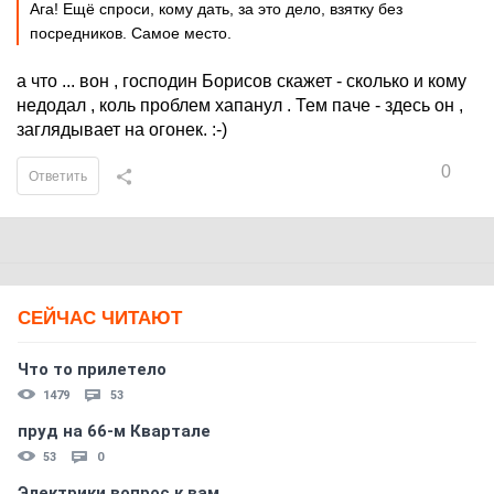
Ага! Ещё спроси, кому дать, за это дело, взятку без
посредников. Самое место.
а что ... вон , господин Борисов скажет - сколько и кому
недодал , коль проблем хапанул . Тем паче - здесь он ,
заглядывает на огонек. :-)
0
Ответить
СЕЙЧАС ЧИТАЮТ
Что то прилетело
1479
53
пруд на 66-м Квартале
53
0
Электрики вопрос к вам