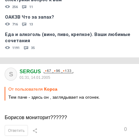
256
11
ОАКЗВ Что за запах?
716
13
Еда и алкоголь (вино, пиво, крепкое). Ваши любимые
сочетания
1191
35
SERGUS
S
01:31, 14.01.2005
От пользователя
Корса
Тем паче - здесь он , заглядывает на огонек.
Борисов мониторит??????
0
Ответить