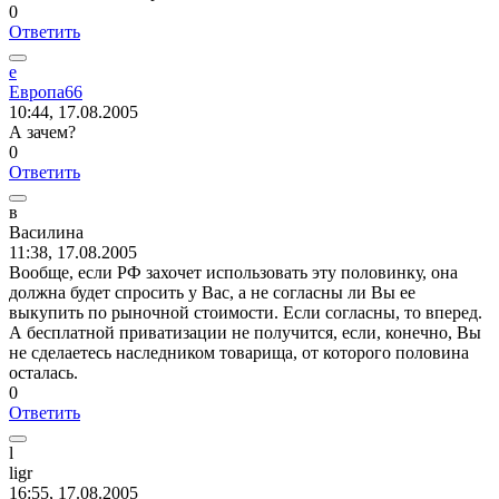
0
Ответить
е
Европа
66
10:44, 17.08.2005
А зачем?
0
Ответить
в
Василина
11:38, 17.08.2005
Вообще, если РФ захочет использовать эту половинку, она
должна будет спросить у Вас, а не согласны ли Вы ее
выкупить по рыночной стоимости. Если согласны, то вперед.
А бесплатной приватизации не получится, если, конечно, Вы
не сделаетесь наследником товарища, от которого половина
осталась.
0
Ответить
l
ligr
16:55, 17.08.2005