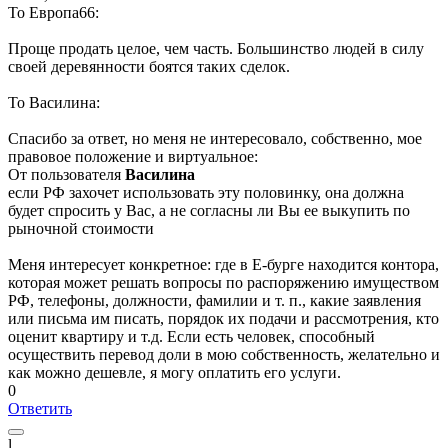
То Европа66:
Проще продать целое, чем часть. Большинство людей в силу
своей деревянности боятся таких сделок.
То Василина:
Спасибо за ответ, но меня не интересовало, собственно, мое
правовое положение и виртуальное:
От пользователя
Василина
если РФ захочет использовать эту половинку, она должна
будет спросить у Вас, а не согласны ли Вы ее выкупить по
рыночной стоимости
Меня интересует конкретное: где в Е-бурге находится контора,
которая может решать вопросы по распоряжению имуществом
РФ, телефоны, должности, фамилии и т. п., какие заявления
или письма им писать, порядок их подачи и рассмотрения, кто
оценит квартиру и т.д. Если есть человек, способный
осуществить перевод доли в мою собственность, желательно и
как можно дешевле, я могу оплатить его услуги.
0
Ответить
l