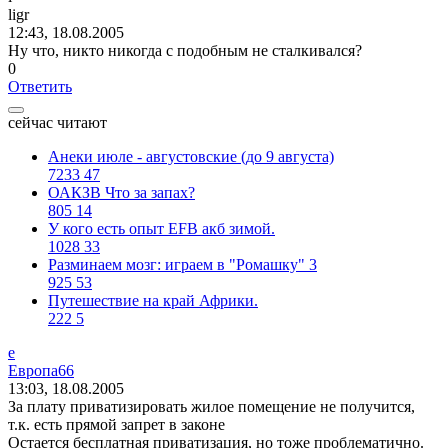
ligr
12:43, 18.08.2005
Ну что, никто никогда с подобным не сталкивался?
0
Ответить
сейчас читают
Анеки июле - августовские (до 9 августа)
7233
47
ОАКЗВ Что за запах?
805
14
У кого есть опыт EFB акб зимой.
1028
33
Разминаем мозг: играем в "Ромашку" 3
925
53
Путешествие на край Африки.
222
5
е
Европа
66
13:03, 18.08.2005
За плату приватизировать жилое помещение не получится,
т.к. есть прямой запрет в законе
Остается бесплатная приватизация, но тоже проблематично.