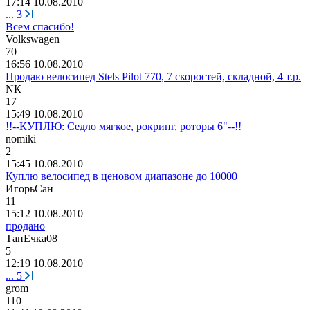
17:14 10.08.2010
...
3
Всем спасибо!
Volkswagen
70
16:56 10.08.2010
Продаю велосипед Stels Pilot 770, 7 скоростей, складной, 4 т.р.
N
К
17
15:49 10.08.2010
!!--КУПЛЮ: Седло мягкое, рокринг, роторы 6"--!!
nomiki
2
15:45 10.08.2010
Куплю велосипед в ценовом диапазоне до 10000
ИгорьСан
11
15:12 10.08.2010
продано
ТанЕчка
08
5
12:19 10.08.2010
...
5
grom
110