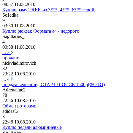
08:57 11.08.2010
Куплю раму TREK из 3***, 4***, 6*** серий.
Se1edka
9
03:30 11.08.2010
Куплю рюкзак Формата а4 - недорого
Sagittarius_
4
00:58 11.08.2010
...
2
продано
nickvladimirovich
32
23:22 10.08.2010
...
4
продам велосипед СТАРТ ШОССЕ 1500р(ФОТО)
Adrenaline2
78
22:56 10.08.2010
Обмен роторами
adidas\\\
3
22:46 10.08.2010
Куплю педали алюминиевые
Sagittarius_