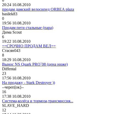
6
20:24 10.08.2010
продам дамский велосипед ORBEA plaza
basilek83
0
19:56 10.08.2010
Продам пеги стальные (пара)
Дима
Scout
6
19:22 10.08.2010
==СРОЧНО ПРОДАМ ВЕЛ==
Стасян
043
8
18:29 10.08.2010
Вынос NS Quark PRO`08 (цена ниже)
Diffental
23
17:56 10.08.2010
На продажу - Stark Destroyer ))
--
череп
[
ок
]--
16
17:38 10.08.2010
Система,колёса и тормоза,трансмиссия...
SLAVE_HARD
12