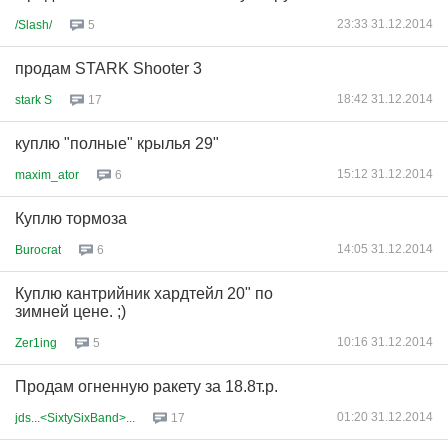
23:33 31.12.2014
/Slash/
5
продам STARK Shooter 3
18:42 31.12.2014
stark S
17
куплю "полные" крылья 29"
15:12 31.12.2014
maxim_ator
6
Куплю тормоза
14:05 31.12.2014
Burocrat
6
Куплю кантрийник хардтейл 20" по
зимней цене. ;)
10:16 31.12.2014
Zer1ing
5
Продам огненную ракету за 18.8т.р.
01:20 31.12.2014
jds...<SixtySixBand>...
17