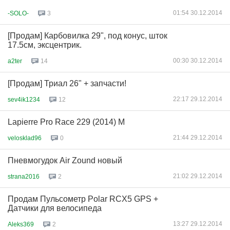
01:54 30.12.2014
-SOLO-
3
[Продам] Карбовилка 29", под конус, шток
17.5см, эксцентрик.
00:30 30.12.2014
a2ter
14
[Продам] Триал 26" + запчасти!
22:17 29.12.2014
sev4ik1234
12
Lapierre Pro Race 229 (2014) М
21:44 29.12.2014
velosklad96
0
Пневмогудок Air Zound новый
21:02 29.12.2014
strana2016
2
Продам Пульсометр Polar RCX5 GPS +
Датчики для велосипеда
13:27 29.12.2014
Aleks369
2