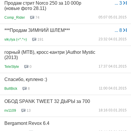
Продам стрит Norco 250 за 10 000р
...
3
(новые фото 28.11)
05:07 05.01.2015
Comp_Rider
74
***Продам ЗИМНИЙ ШЛЕМ***
...
8
23:32 04.01.2015
vik
у
lya (=^.^=)
191
горный (MTB), кросс-кантри )Author Mystic
(2013)
17:37 04.01.2015
TeleStyle
0
Спасибо, куплено :)
11:00 04.01.2015
BullBick
8
ОБОД SPANK TWEET 32 ДЫРЫ за 700
18:16 03.01.2015
nv1109
13
Bergamont Revox 6.4