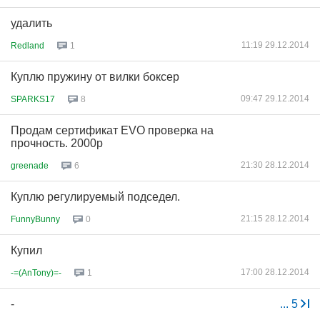
удалить
11:19 29.12.2014
Redland
1
Куплю пружину от вилки боксер
09:47 29.12.2014
SPARKS17
8
Продам сертификат EVO проверка на
прочность. 2000р
21:30 28.12.2014
greenade
6
Куплю регулируемый подседел.
21:15 28.12.2014
FunnyBunny
0
Купил
17:00 28.12.2014
-=(AnTony)=-
1
-
...
5