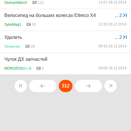
13:07 28.12.2014
GrahamMarch
112
Велосипед на больших колесах Eltreco X4
...
2
12:26 28.12.2014
SyleiMag1
33
Удалить
...
2
09:33 28.12.2014
Линкольн
28
Чуток ДХ запчастей
09:06 28.12.2014
MOROZOV(
Ю
-
З
)
1
312