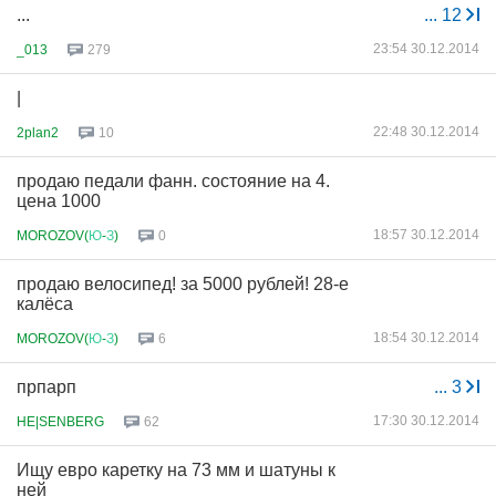
...
...
12
23:54 30.12.2014
_013
279
|
22:48 30.12.2014
2plan2
10
продаю педали фанн. состояние на 4.
цена 1000
18:57 30.12.2014
MOROZOV(
Ю
-
З
)
0
продаю велосипед! за 5000 рублей! 28-е
калёса
18:54 30.12.2014
MOROZOV(
Ю
-
З
)
6
прпарп
...
3
17:30 30.12.2014
HE|SENBERG
62
Ищу евро каретку на 73 мм и шатуны к
ней