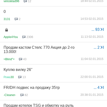
18:44 02.01.2015
velosklad96
12
0
14:53 02.01.2015
3131
2
...
93
11:13 02.01.2015
Apple4You
2306
Продам кастом Стелс 770 Акция до 2-го
...
2
13.000!
11:04 02.01.2015
>Blind"<
43
Куплю вилку 26"
22:00 01.01.2015
Рома
30
13
FR/DH подвес на продажу 35тр
...
4
20:38 01.01.2015
-Cleaner-
82
Продам котелок TSG и обмотку на руль