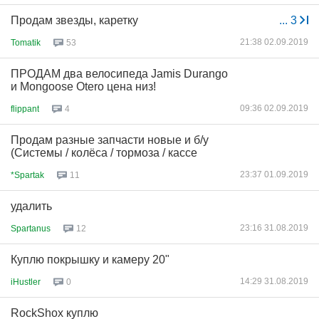
Продам звезды, каретку
...
3
21:38 02.09.2019
Tomatik
53
ПРОДАМ два велосипеда Jamis Durango
и Mongoose Otero цена низ!
09:36 02.09.2019
flippant
4
Продам разные запчасти новые и б/у
(Системы / колёса / тормоза / кассе
23:37 01.09.2019
*Spartak
11
удалить
23:16 31.08.2019
Spartanus
12
Куплю покрышку и камеру 20"
14:29 31.08.2019
iHustler
0
RockShox куплю