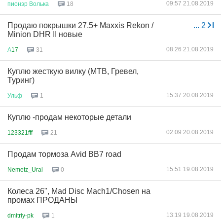
09:57 21.08.2019
пионэр
Волька
18
Продаю покрышки 27.5+ Maxxis Rekon /
...
2
Minion DHR II новые
08:26 21.08.2019
А
17
31
Куплю жесткую вилку (МТВ, Гревел,
Туринг)
15:37 20.08.2019
Ульф
1
Куплю -продам некоторые детали
02:09 20.08.2019
123321fff
21
Продам тормоза Avid BB7 road
15:51 19.08.2019
Nemetz_Ural
0
Колеса 26", Mad Disс Mach1/Chosen на
промах ПРОДАНЫ
13:19 19.08.2019
dmitriy-pk
1