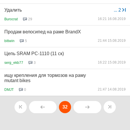
Удалить
...
2
16:21 16.08.2019
Burocrat
29
Продам велосипед на раме BrandX
21:44 15.08.2019
bitiwin
5
Цепь SRAM РС-1110 (11 ск)
16:22 15.08.2019
serg_ekb77
3
ищу крепления для тормозов на раму
mutant bikes
21:47 14.08.2019
DMJT
0
32