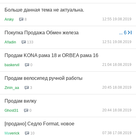
Больше данная тема не актуальна.
12:55 19.08.2019
Arsky
8
Покупка Продажа Обмен железа
...
6
12:51 19.08.2019
A!!adin
133
Продам KONA рама 18 и ORBEA рама 16
21:04 18.08.2019
baskervil
0
Продам велосипед ручной работы
20:45 18.08.2019
Zinin_aa
3
Продам вилку
20:44 18.08.2019
Ghost31
0
[продано] Седло Format, новое
07:38 17.08.2019
Ма
verick
10