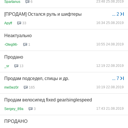
23:48 25.08.2019
Spartanus
6
[ПРОДАМ] Остался руль и шифтеры
...
2
16:34 25.08.2019
Apyff
33
Неактуально
10:55 24.08.2019
-Oleg96-
1
Продано
12:19 22.08.2019
_sr
13
Продам подседел, спицы и др.
...
7
10:19 22.08.2019
me0wz0r
165
Продам велосипед fixed gear/singlespeed
17:43 21.08.2019
Sergey_89a
3
ПРОДАНО