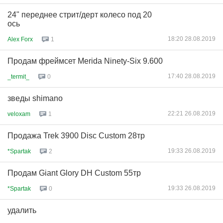
24" переднее стрит/дерт колесо под 20
ось
18:20 28.08.2019
Alex Forx
1
Продам фреймсет Merida Ninety-Six 9.600
17:40 28.08.2019
_termit_
0
зведы shimano
22:21 26.08.2019
veloxam
1
Продажа Trek 3900 Disc Custom 28тр
19:33 26.08.2019
*Spartak
2
Продам Giant Glory DH Custom 55тр
19:33 26.08.2019
*Spartak
0
удалить