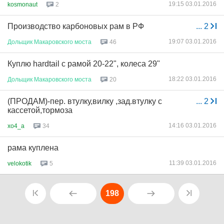
19:15 03.01.2016
kosmonaut
2
Производство карбоновых рам в РФ
...
2
19:07 03.01.2016
Дольщик
Макаровского
моста
46
Куплю hardtail с рамой 20-22", колеса 29"
18:22 03.01.2016
Дольщик
Макаровского
моста
20
(ПРОДАМ)-пер. втулку,вилку ,зад.втулку с
...
2
кассетой,тормоза
14:16 03.01.2016
xo4_a
34
рама куплена
11:39 03.01.2016
velokotik
5
198