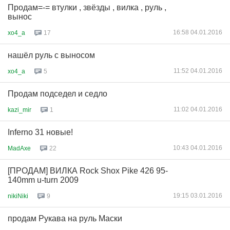
Продам=-= втулки , звёзды , вилка , руль ,
вынос
16:58 04.01.2016
xo4_a
17
нашёл руль с выносом
11:52 04.01.2016
xo4_a
5
Продам подседел и седло
11:02 04.01.2016
kazi_mir
1
Inferno 31 новые!
10:43 04.01.2016
MadAxe
22
[ПРОДАМ] ВИЛКА Rock Shox Pike 426 95-
140mm u-turn 2009
19:15 03.01.2016
nikiNiki
9
продам Рукава на руль Маски