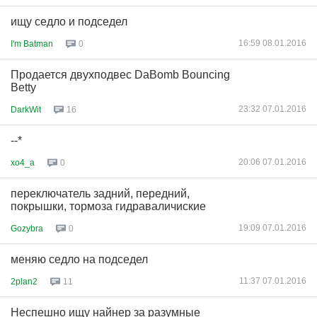
ищу седло и подседел
16:59 08.01.2016
I'm Batman
0
Продается двухподвес DaBomb Bouncing
Betty
23:32 07.01.2016
DarkWit
16
--*
20:06 07.01.2016
xo4_a
0
переключатель задний, передний,
покрышки, тормоза гидраваличиские
19:09 07.01.2016
Gozybra
0
меняю седло на подседел
11:37 07.01.2016
2plan2
11
Неспешно ищу найнер за разумные