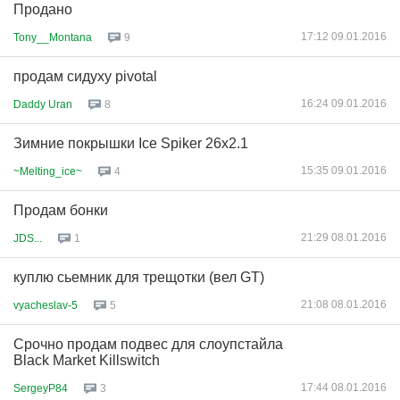
Продано
17:12 09.01.2016
Tony__Montana
9
продам сидуху pivotal
16:24 09.01.2016
Daddy Uran
8
Зимние покрышки Ice Spiker 26х2.1
15:35 09.01.2016
~Melting_ice~
4
Продам бонки
21:29 08.01.2016
JDS...
1
куплю сьемник для трещотки (вел GT)
21:08 08.01.2016
vyacheslav-5
5
Срочно продам подвес для слоупстайла
Black Market Killswitch
17:44 08.01.2016
SergeyP84
3