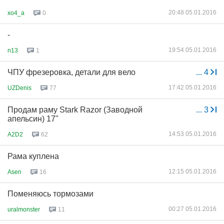
20:48 05.01.2016
xo4_a
0
-
19:54 05.01.2016
n13
1
ЧПУ фрезеровка, детали для вело
...
4
17:42 05.01.2016
UZDenis
77
Продам раму Stark Razor (Заводной
...
3
апельсин) 17"
14:53 05.01.2016
A2D2
62
Рама куплена
12:15 05.01.2016
Asen
16
Поменяюсь тормозами
00:27 05.01.2016
uralmonster
11