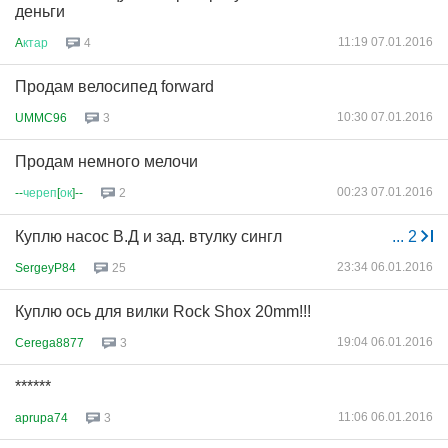
деньги
11:19 07.01.2016
A
ктар
4
Продам велосипед forward
10:30 07.01.2016
UMMC96
3
Продам немного мелочи
00:23 07.01.2016
--
череп
[
ок
]--
2
Куплю насос В.Д и зад. втулку сингл
...
2
23:34 06.01.2016
SergeyP84
25
Куплю ось для вилки Rock Shox 20mm!!!
19:04 06.01.2016
Cerega8877
3
******
11:06 06.01.2016
aprupa74
3