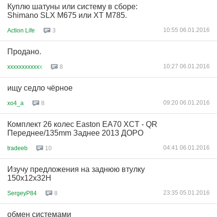
Куплю шатуны или системy в сборе:
Shimano SLX M675 или XT M785.
10:55 06.01.2016
Action Life
3
Продано.
10:27 06.01.2016
xxxxxxxxxxx
х
8
ищу седло чёрное
09:20 06.01.2016
xo4_a
8
Комплект 26 колес Easton EA70 XCT - QR
Переднее/135mm Заднее 2013 ДОРО
04:41 06.01.2016
tradeeb
10
Изучу предложения на заднюю втулку
150х12х32Н
23:35 05.01.2016
SergeyP84
8
обмен системами