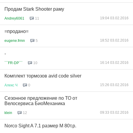
Продам Stark Shooter раму
19:04 03.02.2016
Andrey6061
11
=продано=
18:52 03.02.2016
eugene.frmn
5
-
16:14 03.02.2016
```FR-DP```
10
Комплект тормозов avid code silver
15:26 03.02.2016
Алекс
Ч
0
Сезонное предложение по ТО от
Велосервиса БиоМеханика
09:33 03.02.2016
klein
12
Norco Sight A 7.1 размер М 80т.р.