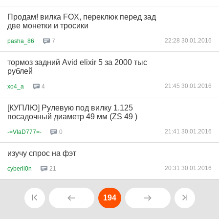
Продам! вилка FOX, переклюк перед зад
две монетки и тросики
22:28 30.01.2016
pasha_86
7
тормоз задний Avid elixir 5 за 2000 тыс
рублей
21:45 30.01.2016
xo4_a
4
[КУПЛЮ] Рулевую под вилку 1.125
посадочный диаметр 49 мм (ZS 49 )
21:41 30.01.2016
-=VlaD777=-
0
изучу спрос на фэт
20:31 30.01.2016
cyberli0n
21
194