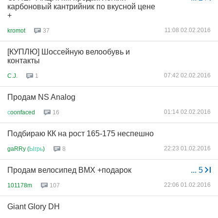
карбоновый кантрийник по вкусной цене
+
11:08 02.02.2016
kromot
37
[КУПЛЮ] Шоссейную велообувь и
контакты
07:42 02.02.2016
C.J.
1
Продам NS Analog
01:14 02.02.2016
с
oonfaced
16
Подбираю КК на рост 165-175 неспешно
22:23 01.02.2016
gaRRy (
Ыгрь
)
8
Продам велосипед ВМХ +подарок
...
5
22:06 01.02.2016
101178m
107
Giant Glory DH