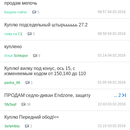
продам мелочь
08:57 04.02.2016
Кицуне
-
тайчо
5
Куплю подседельный штырьььььь 27.2
08:50 04.02.2016
сижу
на
Е
1
5
куплено
01:14 04.02.2016
Илья
Schtopor
8
Куплю! вилку под конус, ось 15, с
изменяемым ходом от 150,140 до 110
01:05 04.02.2016
pasha_86
1
ПРОДАМ седло-диван Endzone, защиту
...
2
22:43 03.02.2016
SfySayf
36
Куплю Передний обод!<<
21:15 03.02.2016
3e/\eHbIu
2