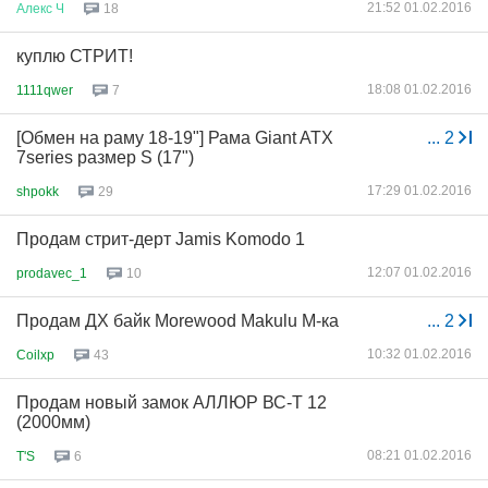
21:52 01.02.2016
Алекс
Ч
18
куплю СТРИТ!
18:08 01.02.2016
1111qwer
7
[Обмен на раму 18-19"] Рама Giant ATX
...
2
7series размер S (17")
17:29 01.02.2016
shpokk
29
Продам стрит-дерт Jamis Komodo 1
12:07 01.02.2016
prodavec_1
10
Продам ДХ байк Morewood Makulu M-ка
...
2
10:32 01.02.2016
Coilxp
43
Продам новый замок АЛЛЮР ВС-Т 12
(2000мм)
08:21 01.02.2016
T'S
6