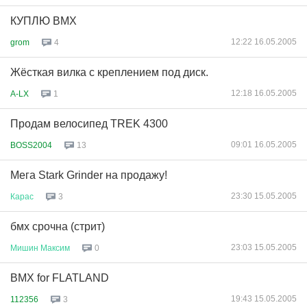
КУПЛЮ BMX
12:22 16.05.2005
grom
4
Жёсткая вилка с креплением под диск.
12:18 16.05.2005
A-LX
1
Продам велосипед TREK 4300
09:01 16.05.2005
BOSS2004
13
Мега Stark Grinder на продажу!
23:30 15.05.2005
Карас
3
бмх срочна (стрит)
23:03 15.05.2005
Мишин
Максим
0
BMX for FLATLAND
19:43 15.05.2005
112356
3