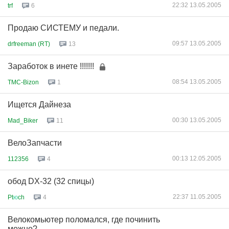
22:32 13.05.2005
trf
6
Продаю СИСТЕМУ и педали.
09:57 13.05.2005
drfreeman (RT)
13
Заработок в инете !!!!!!!
08:54 13.05.2005
TMC-Bizon
1
Ищется Дайнеза
00:30 13.05.2005
Mad_Biker
11
ВелоЗапчасти
00:13 12.05.2005
112356
4
обод DX-32 (32 спицы)
22:37 11.05.2005
Pt
ю
ch
4
Велокомьютер поломался, где починить
можно?