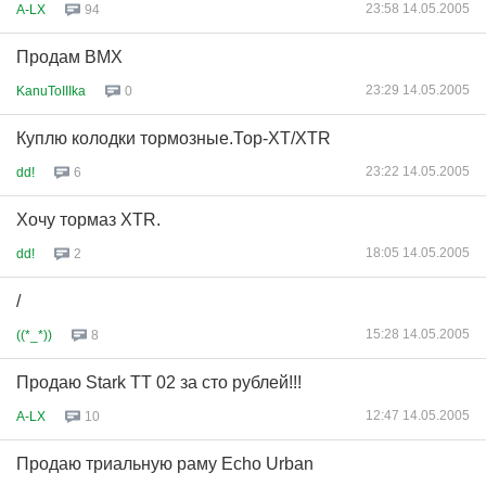
23:58 14.05.2005
A-LX
94
Продам BMX
23:29 14.05.2005
KanuToIIIka
0
Куплю колодки тормозные.Тор-XT/XTR
23:22 14.05.2005
dd!
6
Хочу тормаз XTR.
18:05 14.05.2005
dd!
2
/
15:28 14.05.2005
((*_*))
8
Продаю Stark TT 02 за сто рублей!!!
12:47 14.05.2005
A-LX
10
Продаю триальную раму Echo Urban