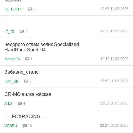
20:57 11.05.2005
KL_EVER ї
3
.
19:56 11.05.2005
((*_*))
7
недорого отдам велик Specialized
HardRock Sport '04
14:18 11.05.2005
MarvinFS
1
Забавно_стало
23:52 10.05.2005
Kirill_Ski
3
CR-MO вилка жёская.
23:13 10.05.2005
A-LX
4
-----FOXRACING-----
22:27 10.05.2005
VOBRU
14