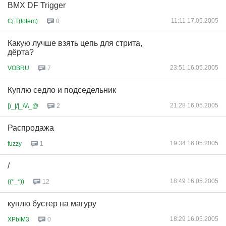
BMX DF Trigger
11:11 17.05.2005
Cj.T(totem)
0
Какую лучше взять цепь для стрита,
дёрта?
23:51 16.05.2005
VOBRU
7
Куплю седло и подседельник
21:28 16.05.2005
|)_|/|_/\/\_@
2
Распродажа
19:34 16.05.2005
fuzzy
1
/
18:49 16.05.2005
((*_*))
12
куплю бустер на магуру
18:29 16.05.2005
XPbIM3
0