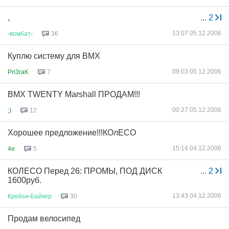
,
...
2
13:07 05.12.2006
-
вомбат
-
36
Куплю систему для BMX
09:03 05.12.2006
Pri3raK
7
BMX TWENTY Marshall ПРОДАМ!!!
00:27 05.12.2006
;)
12
Хорошее предложение!!!КОлЕСО
15:14 04.12.2006
4e
5
КОЛЕСО Перед 26: ПРОМЫ, ПОД ДИСК
...
2
1600руб.
13:43 04.12.2006
Крейзи
-
Байкер
30
Продам велосипед