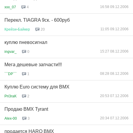
16:58 09.12.2006
xxx_07
4
Перекл. TIAGRA 9ск. - 600руб
11:05 09.12.2006
Крейзи
-
Байкер
20
куплю пневосигнал
15:27 08.12.2006
ingvar_
0
Мега дешевые запчасти!!!
08:28 08.12.2006
```DP```
1
Куплю Euro систему для BMX
20:53 07.12.2006
Pri3raK
2
Продаю BMX Tyrant
20:34 07.12.2006
Alex-00
3
продается HARO BMX