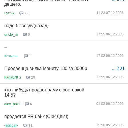
дешего.
11:23 07.12.2006
Lyznik
29
надо б звезду(назад)
17:55 06.12.2006
uncle_m
0
--
17:02 06.12.2006
Козырин
1
Продаецца вилка Маниту 130 за 3000р
...
2
12:55 06.12.2006
Fanat.78 :)
29
кто -нибудь продает раму с ростовкой
14.5?
01:03 06.12.2006
alex_bold
6
продается FR байк (СКИДКИ!)
19:56 05.12.2006
-
вомбат
-
11