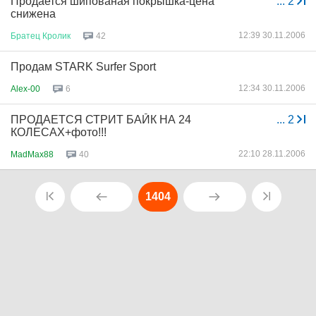
Продается шипованая покрышка-цена
...
2
снижена
12:39 30.11.2006
Братец
Кролик
42
Продам STARK Surfer Sport
12:34 30.11.2006
Alex-00
6
ПРОДАЕТСЯ СТРИТ БАЙК НА 24
...
2
КОЛЕСАХ+фото!!!
22:10 28.11.2006
MadMax88
40
1404