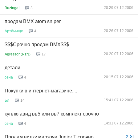
20:29 07.12.2006
Buzinga!
3
продам BMX atom sniper
20:26 07.12.2006
Артёмище
4
$$$Срочно продам BMX$$$
20:20 07.12.2006
Agressor (RzN)
17
детали
20:15 07.12.2006
сена
4
Покупки в интернет-магазине....
15:41 07.12.2006
Ьл
14
куплю авид вв5 или вв7 комплект срочно
14:31 07.12.2006
сена
4
Продам вилку марзочи Junior T срочно,
...
2