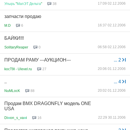
17:09 02.12.2006
Упырь
"
МапЭТ
Дельта
"
38
запчасти продаю
16:37 02.12.2006
M.D
6
БАЙКИ!!!
06:58 02.12.2006
SolitaryReaper
0
ПРОДАМ РАМУ ---АУКЦИОН---
...
2
20:06 01.12.2006
kocT9I - Ulevel.ru
27
..
...
4
20:02 01.12.2006
NuMLocK
88
Продам BMX DRAGONFLY модель ONE
USA
22:29 30.11.2006
Di
м
on_s_va
м
i
16