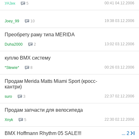
00:41 04.12.2006
УАЗик
5
19:38 03.12.2006
Joey_99
10
Преобрету раму типа MERIDA
13:02 03.12.2006
Duha2000
2
куплю ВМХ систему
00:26 03.12.2006
*Stewie*
8
Продам Merida Matts Miami Sport (кросс-
кантри)
22:37 02.12.2006
suro
3
Продам запчасти для велосипеда
22:30 02.12.2006
Xnyk
5
BMX Hoffmann Rhythm 05 SALE!!!
...
2