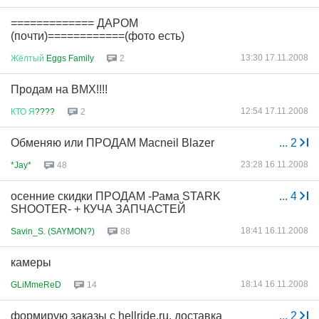
============= ДАРОМ
(почти)============(фото есть)
13:30 17.11.2008
Жёлтый
Eggs Family
2
Продам на ВМХ!!!!
12:54 17.11.2008
КТО
Я
????
2
Обменяю или ПРОДАМ Macneil Blazer
...
2
23:28 16.11.2008
*Jay*
48
осенние скидки ПРОДАМ -Рама STARK
...
4
SHOOTER- + КУЧА ЗАПЧАСТЕЙ
18:41 16.11.2008
Savin_S. (SAYMON?)
88
камеры
18:14 16.11.2008
GLiMmeReD
14
формирую заказы с hellride.ru, доставка
...
2