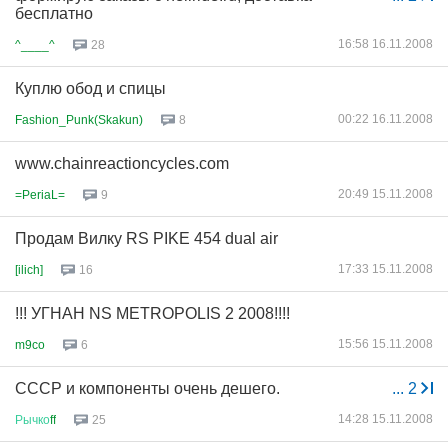
бесплатно
16:58 16.11.2008
^____^
28
Куплю обод и спицы
00:22 16.11.2008
Fashion_Punk(Skakun)
8
www.chainreactioncycles.com
20:49 15.11.2008
=PeriaL=
9
Продам Вилку RS PIKE 454 dual air
17:33 15.11.2008
[ilich]
16
!!! УГНАН NS METROPOLIS 2 2008!!!!
15:56 15.11.2008
m9co
6
СССР и компоненты очень дешего.
...
2
14:28 15.11.2008
Рычко
ff
25