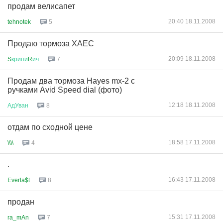
продам велисапет
20:40 18.11.2008
tehnotek
5
Продаю тормоза ХАЕС
20:09 18.11.2008
S
крипи
R
ич
7
Продам два тормоза Hayes mx-2 с
ручками Avid Speed dial (фото)
12:18 18.11.2008
АдУван
8
отдам по сходной цене
18:58 17.11.2008
\\\\
4
.
16:43 17.11.2008
Everla$t
8
продан
15:31 17.11.2008
ra_mAn
7