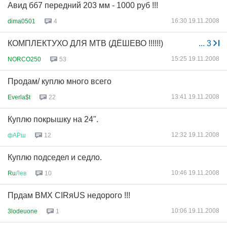
Авид бб7 передний 203 мм - 1000 руб !!!
16:30 19.11.2008
dima0501
4
КОМПЛЕКТУХО ДЛЯ MTB (ДЁШЕВО !!!!!!)
...
3
15:25 19.11.2008
NORCO250
53
Продам/ куплю много всего
13:41 19.11.2008
Everla$t
22
Куплю покрышку на 24".
12:32 19.11.2008
фАРш
12
Куплю подседел и седло.
10:46 19.11.2008
Ru
Лев
10
Прдам BMX CIRяUS недорого !!!
10:06 19.11.2008
3lodeuone
1