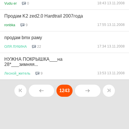
18:43 13.11.2008
Vudu er
0
Продам K2 zed2.0 Hardtrail 2007года
17:55 13.11.2008
ronbka
9
продам bmx раму
17:34 13.11.2008
ОЛЯ
ЛУКИНА
22
НУЖНА ПОКРЫШКА___на
28*___зимняя...
13:53 13.11.2008
Лесной
_
житель
9
1243