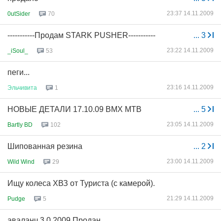
23:37 14.11.2009
0utSider
70
-----------Продам STARK PUSHER-----------
...
3
23:22 14.11.2009
_iSoul_
53
пеги...
23:16 14.11.2009
Эльчивита
1
НОВЫЕ ДЕТАЛИ 17.10.09 BMX MTB
...
5
23:05 14.11.2009
Bartly BD
102
Шипованная резина
...
2
23:00 14.11.2009
Wild Wind
29
Ищу колеса ХВЗ от Туриста (с камерой).
21:29 14.11.2009
Pudge
5
аваланч 3.0 2009 Продан