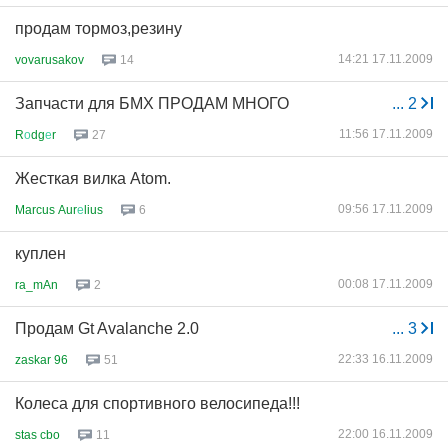
продам тормоз,резину
14:21 17.11.2009
vovarusakov
14
Запчасти для БМХ ПРОДАМ МНОГО
...
2
11:56 17.11.2009
R
о
dg
е
r
27
Жесткая вилка Atom.
09:56 17.11.2009
Marcus Aur
е
lius
6
куплен
00:08 17.11.2009
ra_mAn
2
Продам Gt Avalanche 2.0
...
3
22:33 16.11.2009
zaskar 96
51
Колеса для спортивного велосипеда!!!
22:00 16.11.2009
stas cbo
11