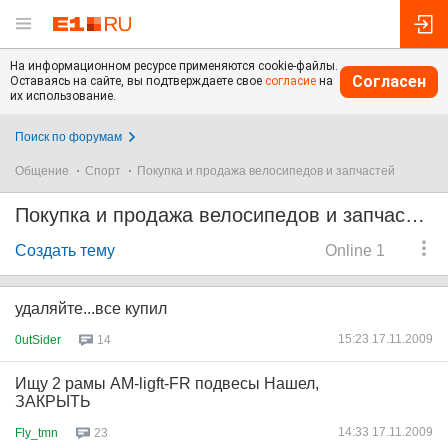
На информационном ресурсе применяются cookie-файлы.
Согласен
Оставаясь на сайте, вы подтверждаете свое
согласие
на
их использование.
Поиск по форумам
Общение
Спорт
Покупка и продажа велосипедов и запчастей
Покупка и продажа велосипедов и запчастей
Создать тему
Online 1
удаляйте...все купил
15:23 17.11.2009
0utSider
14
Ищу 2 рамы АМ-ligft-FR подвесы Нашел,
ЗАКРЫТЬ
14:33 17.11.2009
Fly_tmn
23