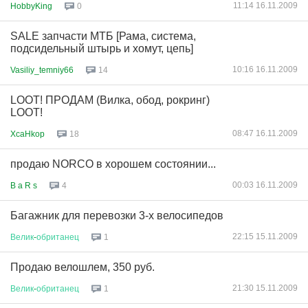
11:14 16.11.2009
HobbyKing
0
SALE запчасти МТБ [Рама, система,
подсидельный штырь и хомут, цепь]
10:16 16.11.2009
Vasiliy_temniy66
14
LOOT! ПРОДАМ (Вилка, обод, рокринг)
LOOT!
08:47 16.11.2009
XcaHkop
18
продаю NORCO в хорошем состоянии...
00:03 16.11.2009
B a R s
4
Багажник для перевозки 3-х велосипедов
22:15 15.11.2009
Велик
-
обританец
1
Продаю велошлем, 350 руб.
21:30 15.11.2009
Велик
-
обританец
1