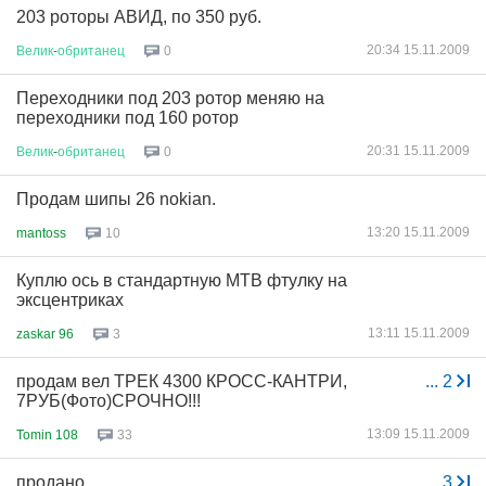
203 роторы АВИД, по 350 руб.
20:34 15.11.2009
Велик
-
обританец
0
Переходники под 203 ротор меняю на
переходники под 160 ротор
20:31 15.11.2009
Велик
-
обританец
0
Продам шипы 26 nokian.
13:20 15.11.2009
mantoss
10
Куплю ось в стандартную MTB фтулку на
эксцентриках
13:11 15.11.2009
zaskar 96
3
продам вел ТРЕК 4300 КРОСС-КАНТРИ,
...
2
7РУБ(Фото)СРОЧНО!!!
13:09 15.11.2009
Tomin 108
33
продано
...
3