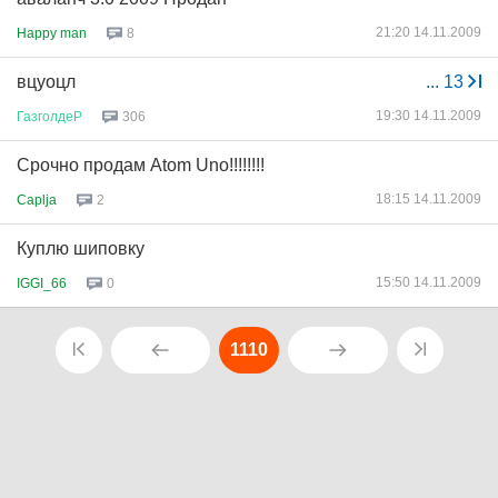
21:20 14.11.2009
Happy man
8
вцуоцл
...
13
19:30 14.11.2009
ГазголдеР
306
Срочно продам Atom Uno!!!!!!!!
18:15 14.11.2009
Caplja
2
Куплю шиповку
15:50 14.11.2009
IGGI_66
0
1110