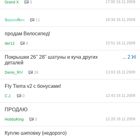
17:00 16.11.2009
Grand X
5
16:34 16.11.2009
S
крипи
R
ич
11
продам Велосипед!
15:51 16.11.2009
der12
0
Покрышки 26" 28" шатуны и куча других
...
2
деталей
13:03 16.11.2009
Denis_R
М
26
Fly Tierra v2 с бонусами!
12:43 16.11.2009
C.J.
0
ПРОДАЮ
12:20 16.11.2009
HobbyKing
0
Куплю шиповку (недорого)