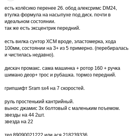
есть колёсико перенее 26. обод алексримс DM24,
втулка формула на насыпухе под диск. почти в
идеальном состоянии.
так же есть эксцентрик передний.
есть вилка сунтор ХСМ вроде, эластомерка, хода
100мм, состоянии на 3+ из 5 примерно. (перебиралась
и чистилась недавно).
дискач промакс. сама машинка + ротор 160 + ручка
шимано деор+ трос и рубашка. тормоз передний.
грипшифт Sram sx4 на 7 скоростей.
руль простенький кантрийный.
вынос джамис 3х болтовый с маленьким поъемом.
звезды на 44 2шт.
звезда на 22
тел 89090021222 или ася 218239336