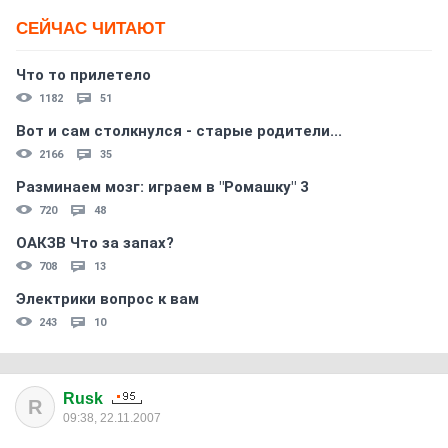
СЕЙЧАС ЧИТАЮТ
Что то прилетело
1182
51
Вот и сам столкнулся - старые родители...
2166
35
Разминаем мозг: играем в "Ромашку" 3
720
48
ОАКЗВ Что за запах?
708
13
Электрики вопрос к вам
243
10
Rusk
R
09:38, 22.11.2007