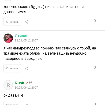
конечно скидка будет :-) пиши в асю или звони
договоримся.
0
Ответить
Стипан
13:03, 05.12.2007
я как четырёхподвес починю, так свяжусь с тобой, на
трамвае ехать облом, на веле тащить неудобно,
наверное в выходные
0
Ответить
Rusk
R
10:55, 06.12.2007
ок давай :-)
0