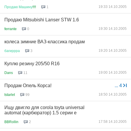
19:33 14.10.2005
Продаю
Машину
!!!!
1
Продаю Mitsubishi Lanser STW 1.6
19:30 14.10.2005
ferrante
0
колеса зимние ВАЗ-классика продам
19:20 14.10.2005
багиррра
3
Куплю резину 205/50 R16
19:00 14.10.2005
Dans
11
Продам Опель Корса!
...
4
18:50 14.10.2005
tstarlet
99
Ищу двигло для corola toyta universal
automat (карбюратор) 1.5 серии е
17:58 14.10.2005
BBRollin
2