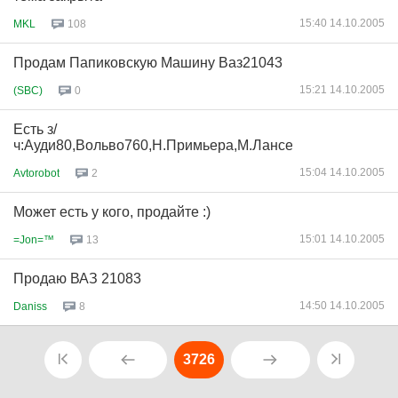
15:40 14.10.2005
MKL
108
Продам Папиковскую Машину Ваз21043
15:21 14.10.2005
(SBC)
0
Есть з/
ч:Ауди80,Вольво760,Н.Примьера,М.Лансер,Т.Королла
15:04 14.10.2005
Avtorobot
2
Может есть у кого, продайте :)
15:01 14.10.2005
=Jon=™
13
Продаю ВАЗ 21083
14:50 14.10.2005
Daniss
8
3726