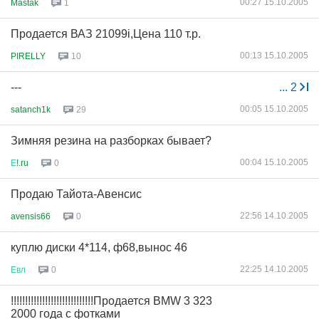
00:27 15.10.2005
Mastak
1
Продается ВАЗ 21099i,Цена 110 т.р.
00:13 15.10.2005
PIRELLY
10
---
...
2
00:05 15.10.2005
satanch1k
29
Зимняя резина на разборках бывает?
00:04 15.10.2005
Е
!.ru
0
Продаю Тайота-Авенсис
22:56 14.10.2005
avensis66
0
куплю диски 4*114, ф68,вынос 46
22:25 14.10.2005
Евл
0
!!!!!!!!!!!!!!!!!!!!!!!!!!!!!Продается BMW 3 323
2000 года с фотками