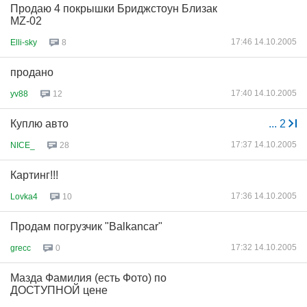
Продаю 4 покрышки Бриджстоун Близак
MZ-02
17:46 14.10.2005
Elli-sky
8
продано
17:40 14.10.2005
yv88
12
Куплю авто
...
2
17:37 14.10.2005
NICE_
28
Картинг!!!
17:36 14.10.2005
Lovka4
10
Продам погрузчик "Balkancar"
17:32 14.10.2005
grecc
0
Мазда Фамилия (есть Фото) по
ДОСТУПНОЙ цене