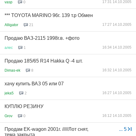
17:31 14.10.2005
vasp
0
*** TOYOTA MARINO 96г. 139 т.р Обмен
17:27 14.10.2005
Alligator
21
Продаю ВАЗ-2115 1998г.в. +фото
16:34 14.10.2005
алес
1
Продаю 185/65 R14 Hakka Q -4 шт.
16:32 14.10.2005
Dimas-ek
8
хачу купить ВАЗ 05 или 07
16:27 14.10.2005
jeka5
2
КУПЛЮ РЕЗИНУ
16:12 14.10.2005
Grov
0
Продам EK-wagon 2001г. /////Лот снят,
...
5
тема закрыта