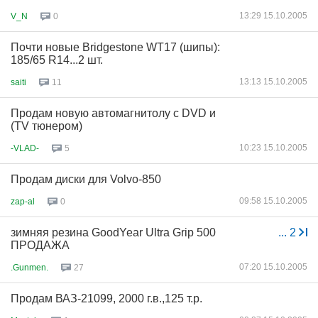
13:29 15.10.2005
V_N
0
Почти новые Bridgestone WT17 (шипы):
185/65 R14...2 шт.
13:13 15.10.2005
saiti
11
Продам новую автомагнитолу с DVD и
(TV тюнером)
10:23 15.10.2005
-VLAD-
5
Продам диски для Volvo-850
09:58 15.10.2005
zap-al
0
зимняя резина GoodYear Ultra Grip 500
...
2
ПРОДАЖА
07:20 15.10.2005
.Gunmen.
27
Продам ВАЗ-21099, 2000 г.в.,125 т.р.