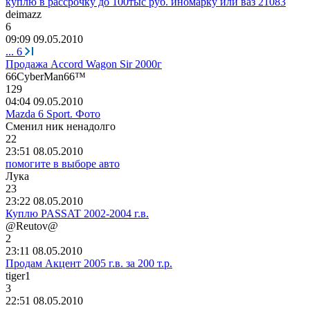
куплю в рассрочку до 100тыс руб. иномарку или ваз 21083
deimazz
6
09:09 09.05.2010
...
6
Продажа Аccord Wagon Sir 2000г
66CyberMan66™
129
04:04 09.05.2010
Mazda 6 Sport. Фото
Сменил
ник
ненадолго
22
23:51 08.05.2010
помогите в выборе авто
Л
y
к
a
23
23:22 08.05.2010
Куплю PASSAT 2002-2004 г.в.
@Reutov@
2
23:11 08.05.2010
Продам Акцент 2005 г.в. за 200 т.р.
tiger1
3
22:51 08.05.2010