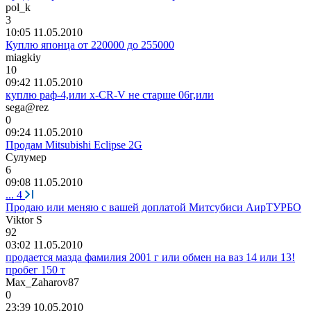
pol_k
3
10:05 11.05.2010
Куплю японца от 220000 до 255000
miagkiy
10
09:42 11.05.2010
куплю раф-4,или х-СR-V не старше 06г,или
sega@rez
0
09:24 11.05.2010
Продам Mitsubishi Eclipse 2G
Сулумер
6
09:08 11.05.2010
...
4
Продаю или меняю с вашей доплатой Митсубиси АирТУРБО
Viktor S
92
03:02 11.05.2010
продается мазда фамилия 2001 г или обмен на ваз 14 или 13!
пробег 150 т
Max_Zaharov87
0
23:39 10.05.2010