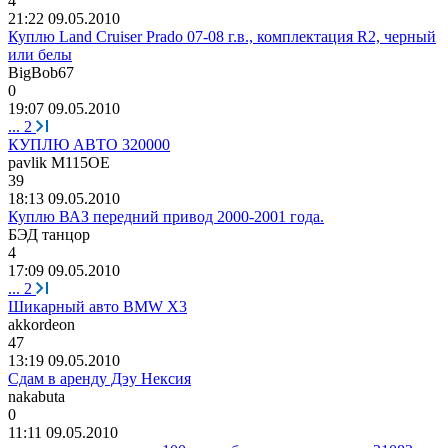
4
21:22 09.05.2010
Куплю Land Cruiser Prado 07-08 г.в., комплектация R2, черный
или белы
BigBob67
0
19:07 09.05.2010
...
2
КУПЛЮ АВТО 320000
pavlik M115OE
39
18:13 09.05.2010
Куплю ВАЗ передний привод 2000-2001 года.
БЭД
танцор
4
17:09 09.05.2010
...
2
Шикарный авто BMW X3
akkordeon
47
13:19 09.05.2010
Сдам в аренду Дэу Нексия
nakabuta
0
11:11 09.05.2010