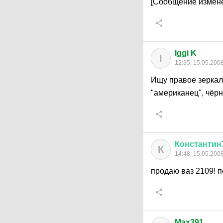
[Сообщение измене
Iggi K
I
12:35, 15.05.200
Ищу правое зеркало
"американец", чёрн
Константин
К
14:48, 15.05.200
продаю ваз 2109! 
Max391