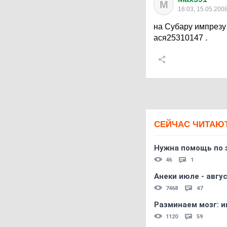
M
16:03, 15.05.200
на Субару импрезу 9
ася25310147 .
СЕЙЧАС ЧИТАЮ
Нужна помощь по 
46
1
Анеки июле - авгус
7468
47
Разминаем мозг: и
1120
59