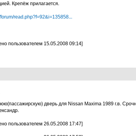
цией. Крепёж прилагается.
k/forum/read.php?f=92&i=135858...
но пользователем 15.05.2008 09:14]
8
ю(пассажирскую) дверь для Nissan Маxima 1989 г.в. Срочно!
ександр.
но пользователем 26.05.2008 17:47]