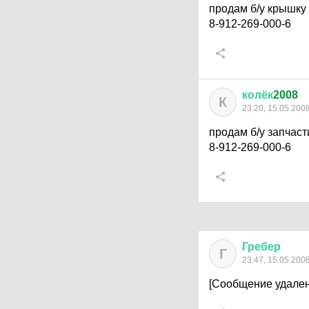
продам б/у крышку
8-912-269-000-6
колёк
2008
К
23:20, 15.05.200
продам б/у запчаст
8-912-269-000-6
Гребер
Г
23:47, 15.05.200
[Сообщение удален