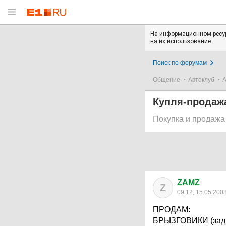
На информационном ресур
на их использование.
Поиск по форумам
Общение
Автоклуб
А
Купля-продаж
Покупка и продажа
ZAMZ
Z
09:12, 15.05.200
ПРОДАМ:
БРЫЗГОВИКИ (задни