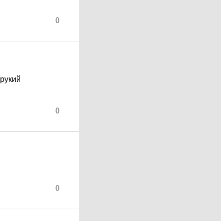
0
орукий
0
0