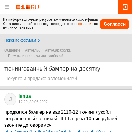
На информационном ресурсе применяются cookie-файлы.
Согласен
Оставаясь на сайте, вы подтверждаете свое
согласие
на
их использование.
Поиск по форумам
Общение
Автоклуб
Автобарахолка
Покупка и продажа автомобилей
тюнингованный бампер на десятку
Покупка и продажа автомобилей
jenua
J
17:20, 30.06.2007
продается бампер на ваз 2110-12 тюнинг лукойл
покрашенный с оптикой HELLa цена 10 тыс.рублей
звоните договоримся
http://www.e1.ru/fun/photo/get_by_photo.php?pic=a1...