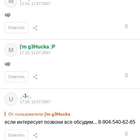
M
12:14, 12.07.2007
up
0
Ответить
|'m g3Hucka :P
M
17:10, 12.07.2007
up
0
Ответить
_-1-_
U
17:16, 12.07.2007
От пользователя
|'m g3Hucka
если интересует позвони все обсудим... 8-904-540-62-65
0
Ответить