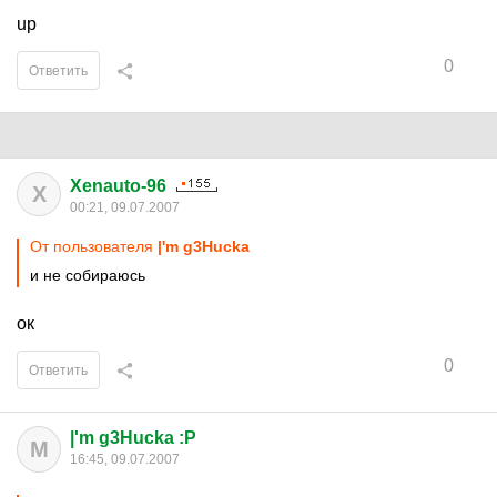
up
0
Ответить
Xenauto-96
X
00:21, 09.07.2007
От пользователя
|'m g3Hucka
и не собираюсь
ок
0
Ответить
|'m g3Hucka :P
M
16:45, 09.07.2007