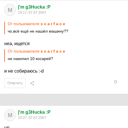
|'m g3Hucka :P
M
19:17, 07.07.2007
От пользователя
s c a r f a c e
чо,всё ещё не нашёл машину??
неа, ищется
От пользователя
s c a r f a c e
не накопил 10 косарей?
и не собираюсь :-d
0
Ответить
|'m g3Hucka :P
M
20:27, 07.07.2007
up