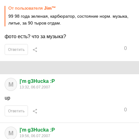
От пользователя
Jim™
99 98 года зеленая, карбюратор, состояние норм. музыка,
литье, за 90 тыров отдам.
фото есть? что за музыка?
0
Ответить
|'m g3Hucka :P
M
13:32, 06.07.2007
up
0
Ответить
|'m g3Hucka :P
M
19:56, 06.07.2007