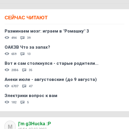
СЕЙЧАС ЧИТАЮТ
Разминаем мозг: играем в "Ромашку" 3
494
39
ОАКЗВ Что за запах?
659
13
Вот и сам столкнулся - старые родители...
2056
35
Анеки июле - августовские (до 9 августа)
6707
47
Электрики вопрос к вам
182
5
|'m g3Hucka :P
M